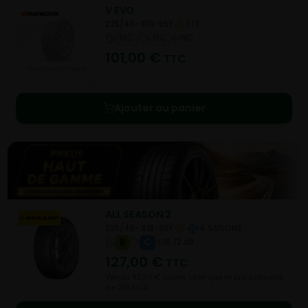
V EVO
225/45- R18-95Y
ETE
NC
NC
NC
101,00
€
TTC
Ajouter au panier
ALL SEASON 2
225/45- R18-95Y
4 SAISONS
B
C
B 72 dB
127,00
€
TTC
Vendu 92,50 € moins cher que le prix conseillé
de 219,50 €.