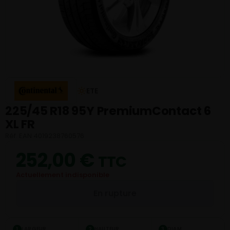
ETE
225/45 R18 95Y PremiumContact 6
XL FR
Réf. EAN 4019238760576
252,00
€
TTC
Actuellement indisponible
En rupture
LARGEUR
HAUTEUR
DIAM.
1
2
3