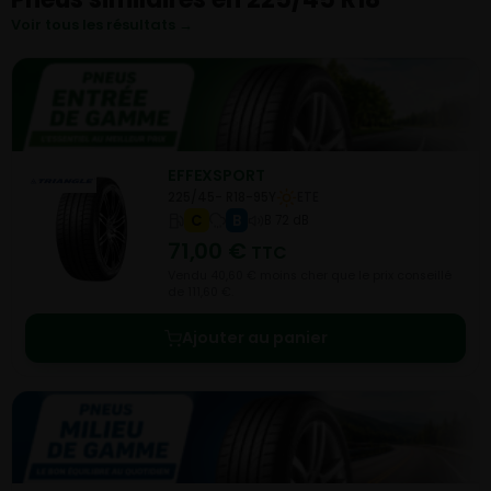
Voir tous les résultats →
EFFEXSPORT
225/45- R18-95Y
ETE
C
B
B 72 dB
71,00
€
TTC
Vendu 40,60 € moins cher que le prix conseillé
de 111,60 €.
Ajouter au panier