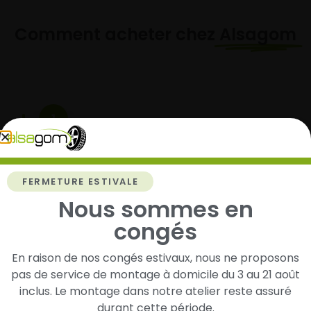
Comment acheter chez
Alsagom
1
Cherchez et trouvez votre modèle de
pneus
FERMETURE ESTIVALE
Renseignez les dimensions de vos pneus afin
d’identifier rapidement les modèles compatibles
Nous sommes en
avec votre véhicule.
congés
En raison de nos congés estivaux, nous ne proposons
pas de service de montage à domicile du 3 au 21 août
2
inclus. Le montage dans notre atelier reste assuré
durant cette période.