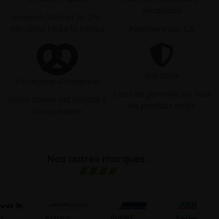
modulaire
Livraison/Retrait en 24-
48h dans toute la france
Paiement par CB
Garantie
Entreprise Alsacienne
2 ans de garantie sur tous
Notre atelier est installé à
les produits neufs
Dangolsheim
Nos autres marques :
G
Atturo
EVENT
Federal