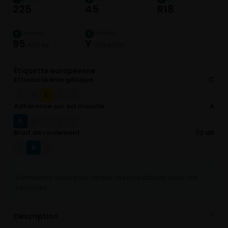
225
45
R18
CHARGE
VITESSE
4
5
95
Y
690 kg
300 km/h
Étiquette européenne
Efficacité énergétique
C
C
A
B
D
E
Adhérence sur sol mouillé
A
A
B
C
D
E
Bruit de roulement
72 dB
B
A
C
Connectez-vous pour vérifier la compatibilité avec vos
véhicules
Description
⌄