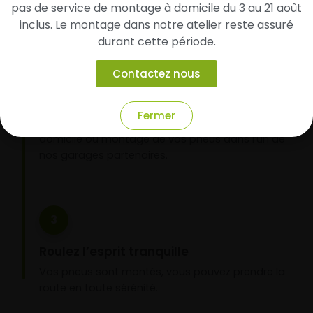
pas de service de montage à domicile du 3 au 21 août
inclus. Le montage dans notre atelier reste assuré
durant cette période.
2
Contactez nous
Faites-les livrer chez vous ou monter en
garage partenaire
Fermer
Choisissez votre mode de réception : livraison à
domicile ou montage de vos pneus dans l’un de
nos garages partenaires.
3
Roulez l’esprit tranquille
Vos pneus sont montés, vous pouvez prendre la
route en toute sérénité.