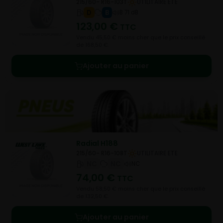
215/60- R16-103T
UTILITAIRE ETE
D
B
B 71 dB
123,00
€
TTC
Vendu 45,50 € moins cher que le prix conseillé
de 168,50 €.
Ajouter au panier
Radial H188
215/60- R16-108T
UTILITAIRE ETE
NC
NC
NC
74,00
€
TTC
Vendu 58,50 € moins cher que le prix conseillé
de 132,50 €.
Ajouter au panier