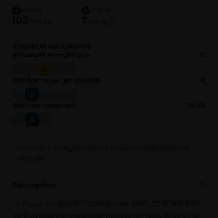
CHARGE
VITESSE
4
5
103
T
875 kg
190 km/h
Étiquette européenne
Efficacité énergétique
C
C
A
B
D
E
Adhérence sur sol mouillé
B
B
A
C
D
E
Bruit de roulement
72 dB
B
A
C
Connectez-vous pour vérifier la compatibilité avec vos
véhicules
Description
⌄
Le Pneus été BRIDGESTONE Duravis R660 215/60R16 103T
se distingue par ses performances remarquables et sa