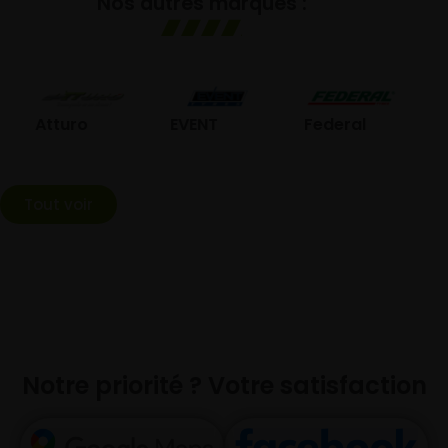
Nos autres marques :
GO
Atturo
EVENT
Federal
Tout voir
Notre priorité ? Votre satisfaction