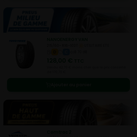
NANOENERGY VAN
215/60- R16-103T
UTILITAIRE ETE
D
C
B 70 dB
128,00
€
TTC
Vendu 42,70 € moins cher que le prix conseillé
de 170,70 €.
Ajouter au panier
Comtrac 2