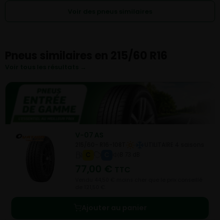
Voir des pneus similaires
Pneus similaires en 215/60 R16
Voir tous les résultats →
V-07 AS
215/60- R16-108T
UTILITAIRE 4 saisons
C
C
B 73 dB
77,00
€
TTC
Vendu 44,50 € moins cher que le prix conseillé
de 121,50 €.
Ajouter au panier