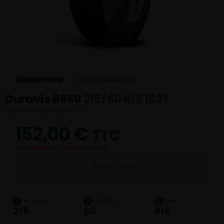
UTILITAIRE ETE
Duravis R660
215/60 R16 103T
Réf. EAN 3286340973212
152,00
€
TTC
Actuellement indisponible
En rupture
LARGEUR
HAUTEUR
DIAM.
1
2
3
215
60
R16