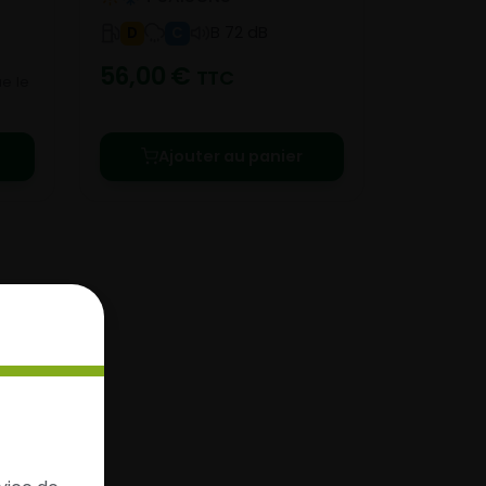
B 72 dB
D
C
56,00
€
TTC
e le
Ajouter au panier