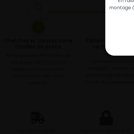
En rai
montage à 
1
2
Cherchez et trouvez votre
Faites-les livrer 
modèle de pneus
ou monter en g
partenair
Renseignez les dimensions de
Choisissez votre 
vos pneus afin d’identifier
réception : livraison 
rapidement les modèles
ou montage de vos p
compatibles avec votre
l’un de nos garages pa
véhicule.
Livraison rapide
Paiement sécurisé et