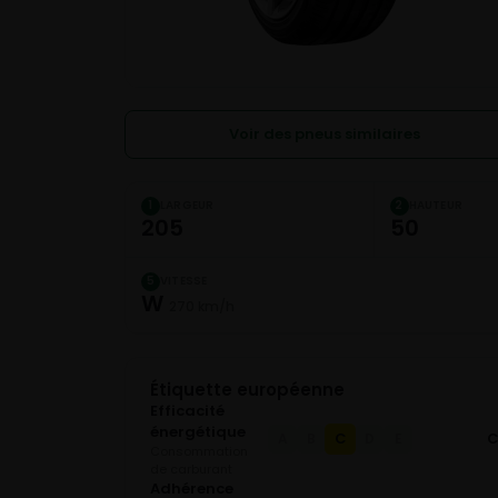
Voir des pneus similaires
LARGEUR
HAUTEUR
1
2
205
50
VITESSE
5
W
270 km/h
Étiquette européenne
Efficacité
énergétique
C
A
B
D
E
Consommation
de carburant
Adhérence