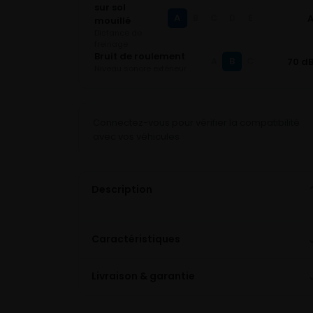
sur sol
A
B
C
D
E
mouillé
Distance de
freinage
Bruit de roulement
B
70 d
A
C
Niveau sonore extérieur
Connectez-vous pour vérifier la compatibilité
avec vos véhicules
Description
Caractéristiques
Livraison & garantie