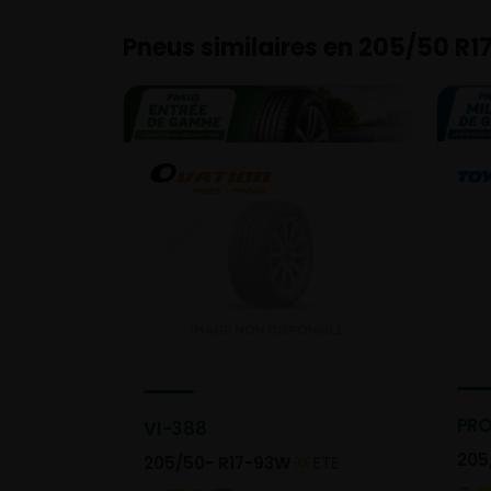
Pneus similaires en 205/50 R1
PR
VI-388
205
205/50- R17-93W
ETE