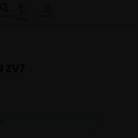
0
cherche
compte
Panier
N ZV7
re