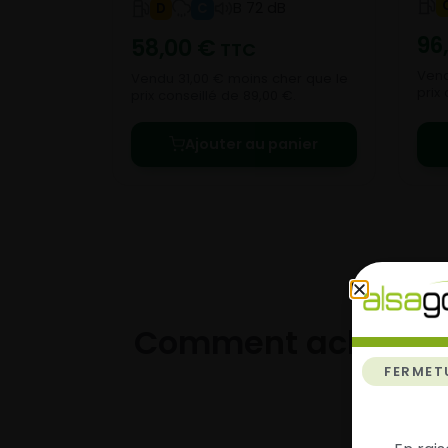
B 72 dB
D
C
96
58,00
€
TTC
Vend
Vendu 31,00 € moins cher que le
prix 
prix conseillé de 89,00 €.
Ajouter au panier
Comment acheter 
FERMET