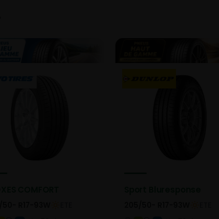
7
OXES COMFORT
Sport Bluresponse
/50- R17-93W
ETE
205/50- R17-93W
ETE