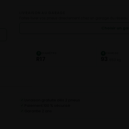
LIVRAISON AU GARAGE
Faites livrer vos pneus directement chez un garage du réseau.
Choisir un g
DIAMÈTRE
CHARGE
3
4
R17
93
650 kg
Livraison gratuite dès 2 pneus
✓
Paiement 100 % sécurisé
✓
Garantie 2 ans
✓
C