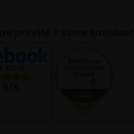
re priorité ? Votre satisfac
+ avis
.9/5