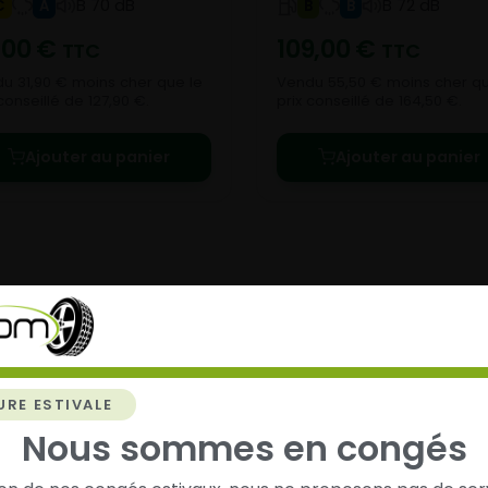
B 70 dB
B 72 dB
C
A
B
B
,00
€
109,00
€
TTC
TTC
u 31,90 € moins cher que le
Vendu 55,50 € moins cher qu
conseillé de 127,90 €.
prix conseillé de 164,50 €.
Ajouter au panier
Ajouter au panier
chez
Alsagom
URE ESTIVALE
Nous sommes en congés