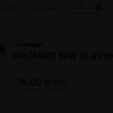
4 SAISONS
Notre atelier
Assistance
Devis
Re
ETE
205/50R17 93W XL AVO
Réf. EAN 0029142846055
75,00
€
TTC
Actuellement indisponible
En ruptu