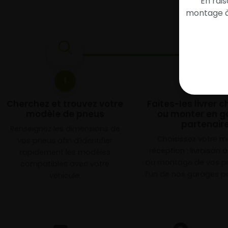
En rai
montage à 
1
2
Cherchez et trouvez votre
Faites-les livrer 
modèle de pneus
ou monter en g
partenair
Renseignez les dimensions de
Choisissez votre 
vos pneus afin d’identifier
réception : livraison 
rapidement les modèles
ou montage de vos p
compatibles avec votre
l’un de nos garages pa
véhicule.