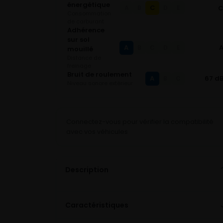
énergétique
C
A
B
D
E
Consommation
de carburant
Adhérence
sur sol
A
B
C
D
E
mouillé
Distance de
freinage
Bruit de roulement
A
67 d
B
C
Niveau sonore extérieur
Connectez-vous pour vérifier la compatibilité
avec vos véhicules
Description
Caractéristiques