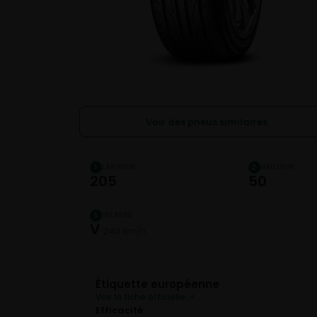
Voir des pneus similaires
LARGEUR
HAUTEUR
1
2
205
50
VITESSE
5
V
240 km/h
Étiquette européenne
Voir la fiche officielle ↗
Efficacité