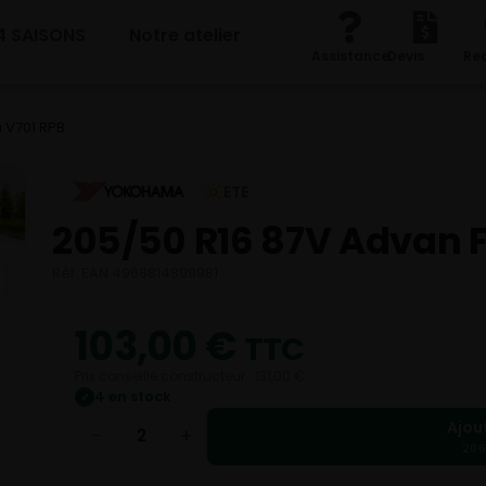
4 SAISONS
Notre atelier
Assistance
Devis
Re
 V701 RPB
ETE
205/50 R16 87V Advan F
Réf. EAN 4968814899981
103,00
€
TTC
Prix conseillé constructeur : 131,00 €
4 en stock
✓
Ajou
−
+
206