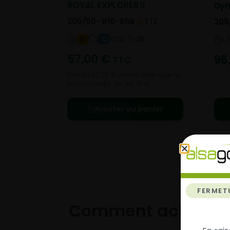
ROYAL EXPLORER II
Dyn
205/50- R16-91W
ETE
205
B 71 dB
D
C
57,00
€
96
TTC
Vendu 32,70 € moins cher que le
prix conseillé de 89,70 €.
Ajouter au panier
FERMET
Comment acheter 