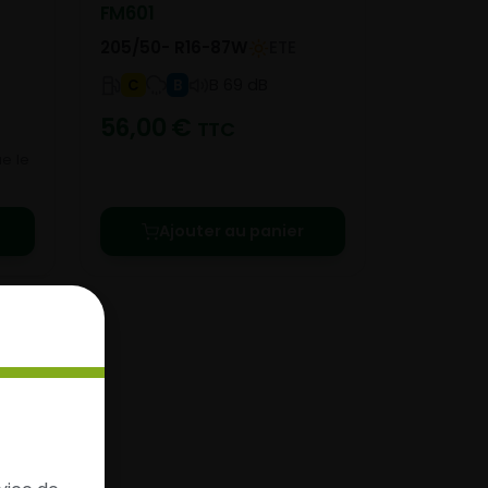
FM601
205/50- R16-87W
ETE
B 69 dB
C
B
56,00
€
TTC
e le
Ajouter au panier