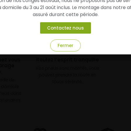
son de nos congés estivaux, nous ne proposons pas de ser
domicile du 3 au 21 août inclus. Le montage dans notre at
assuré durant cette période.
Contactez nous
Fermer
3
chez vous
Roulez l’esprit tranquille
arage
Vos pneus sont montés, vous
e
pouvez prendre la route en
mode de
toute sérénité.
à domicile
neus dans
rtenaires.