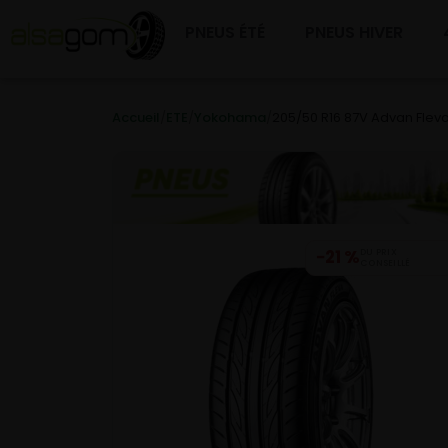
PNEUS ÉTÉ
PNEUS HIVER
Accueil
/
ETE
/
Yokohama
/
205/50 R16 87V Advan Fleva
−21 %
DU PRIX
CONSEILLÉ