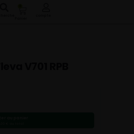
0
cherche
compte
Panier
leva V701 RPB
ter au panier
,00 € au total