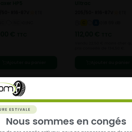
axer HP5
Ultrac
/50- R16-87V
ETE
205/50- R16-87V
ETE
NC
B 69 dB
NC
NC
C
A
,00
€
112,00
€
TTC
TTC
Vendu 22,50 € moins cher qu
prix conseillé de 134,50 €.
Ajouter au panier
Ajouter au panier
URE ESTIVALE
chez
Alsagom
Nous sommes en congés