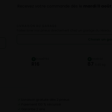
Recevez votre commande dès le
mardi 11 août
LIVRAISON AU GARAGE
Faites livrer vos pneus directement chez un garage du réseau.
Choisir un g
DIAMÈTRE
CHARGE
3
4
R16
87
545 kg
Livraison gratuite dès 2 pneus
✓
Paiement 100 % sécurisé
✓
Garantie 2 ans
✓