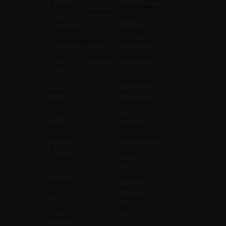
à Neige
Contactez
42 45
.
Dunloop
nous
Pneus
Toyo
Collection
Garages
Compétition
Néolin
partenaires
Pneus
Linglong
Demande
Collection
de devis
standard
Demande
Pneus
de
Semi
partenariat
slick
Ouvrir un
Pneus
compte
Utilitaire
professionnel
4
Offres
saisons
d’emploi
Pneus
Politique
Utilitaire
de
été
cookies
Pneus
(UE)
Utilitaire