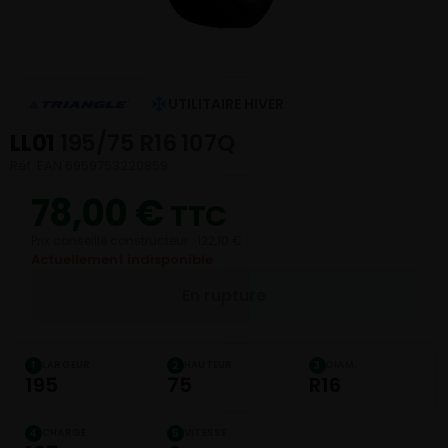
UTILITAIRE HIVER
LL01
195/75 R16 107Q
Réf. EAN 6959753220859
78,00
€
TTC
Prix conseillé constructeur : 122,10 €
Actuellement indisponible
En rupture
LARGEUR
HAUTEUR
DIAM.
1
2
3
195
75
R16
CHARGE
VITESSE
4
5