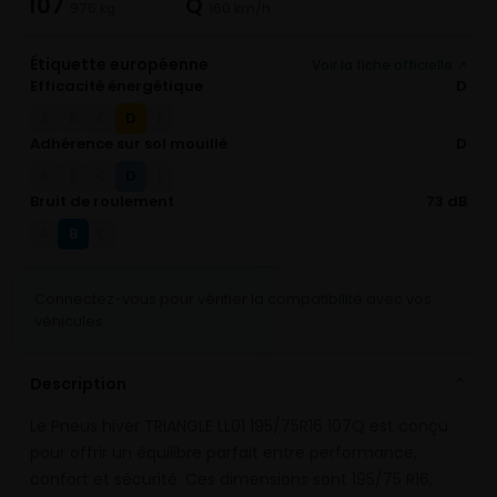
107
Q
975 kg
160 km/h
Étiquette européenne
Voir la fiche officielle ↗
Efficacité énergétique
D
D
A
B
C
E
Adhérence sur sol mouillé
D
D
A
B
C
E
Bruit de roulement
73 dB
B
A
C
Connectez-vous pour vérifier la compatibilité avec vos
véhicules
Description
⌄
Le Pneus hiver TRIANGLE LL01 195/75R16 107Q est conçu
pour offrir un équilibre parfait entre performance,
confort et sécurité. Ces dimensions sont 195/75 R16,