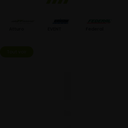
GO
Atturo
EVENT
Federal
Tout voir