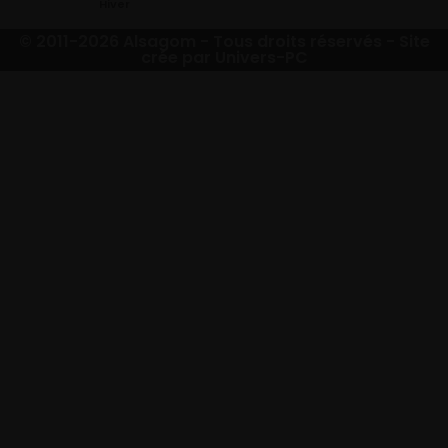
Hiver
© 2011-2026 Alsagom - Tous droits réservés -
Site
crée par Univers-PC