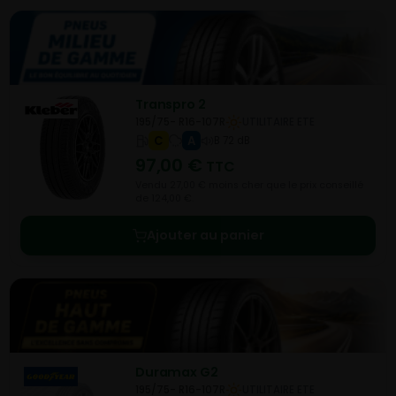
Transpro 2
195/75- R16-107R
UTILITAIRE ETE
C
A
B 72 dB
97,00
€
TTC
Vendu 27,00 € moins cher que le prix conseillé
de 124,00 €.
Ajouter au panier
Duramax G2
195/75- R16-107R
UTILITAIRE ETE