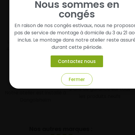
Nous sommes en
congés
En raison de nos congés estivaux, nous ne proposo
Livraison rapide
Paiement sécurisé et
pas de service de montage à domicile du 3 au 21 ao
modulaire
inclus. Le montage dans notre atelier reste assur
Livraison/Retrait en 24-
durant cette période.
48h dans toute la france
Paiement par CB
Contactez nous
Garantie
Fermer
Entreprise Alsacienne
2 ans de garantie sur tous
Notre atelier est installé à
les produits neufs
Dangolsheim
Nos autres marques :