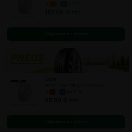
D
C
B 73 dB
107,00
€
TTC
Ajouter au panier
A869
195/75- R16-107R
UTILITAIRE hiver
E
B
B 72 dB
65,00
€
TTC
Ajouter au panier