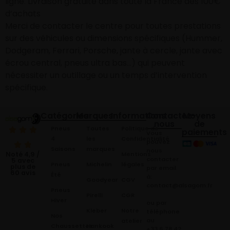
ligne. Livraison gratuite dans toute la France dès 100€
d’achats
Merci de contacter le centre pour toutes prestations
sur des véhicules ou dimensions spécifiques (Hummer,
Dodgeram, Ferrari, Porsche, jante à cercle, jante avec
écrou central, pneus ultra bas…) qui peuvent
nécessiter un outillage ou un temps d’intervention
spécifique.
Catégories
Marques
Informations
Contactez-
Moyens
nous
de
Pneus
Toutes
Politique de
paiements
Vous
4
les
Confidentialité
pouvez
Saisons
marques
nous
Mentions
Noté 4,9 /
contacter
5 avec
Pneus
Michelin
légales
plus de
par email
60 avis
Été
à:
Goodyear
CGV
contact@alsagom.fr
Pneus
Pirelli
CGR
Hiver
ou par
Kleber
Notre
téléphone
Nos
au
atelier
Chaussettes
Hankook
+33 6 78 42