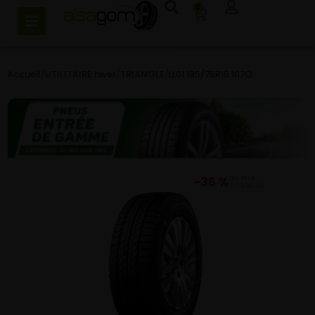
0
Accueil
/
UTILITAIRE hiver
/
TRIANGLE
/
LL01 195/75R16 107Q
−36 %
DU PRIX
CONSEILLÉ