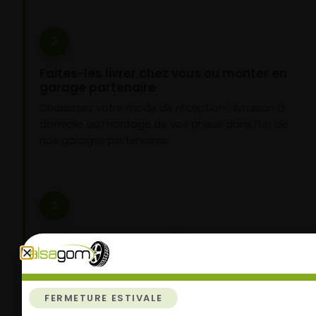
2
Faites-les livrer chez vous ou monter en
garage partenaire
Choisissez votre mode de réception : livraison à
domicile ou montage de vos pneus dans l’un de
nos garages partenaires.
3
Roulez l’esprit tranquille
Vos pneus sont montés, vous pouvez prendre la
route en toute sérénité.
FERMETURE ESTIVALE