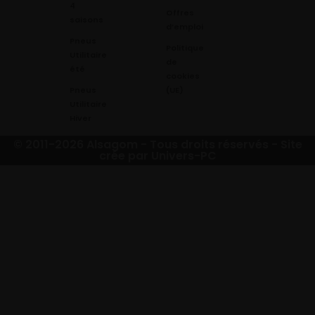
4
Offres
saisons
d’emploi
Pneus
Politique
Utilitaire
de
été
cookies
Pneus
(UE)
Utilitaire
Hiver
© 2011-2026 Alsagom - Tous droits réservés -
Site
crée par Univers-PC