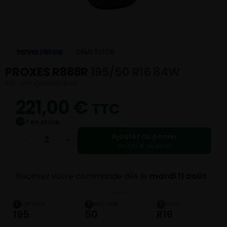
SEMI SLICK
PROXES R888R
195/50 R16 84W
Réf. EAN 4981910519317
221,00
€
TTC
7 en stock
✓
Ajouter au panier
−
+
442,00 € au total
Recevez votre commande dès le
mardi 11 août
LARGEUR
HAUTEUR
DIAM.
1
2
3
195
50
R16