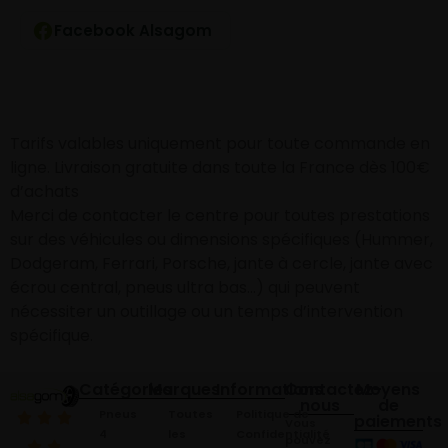
Facebook Alsagom
Tarifs valables uniquement pour toute commande en
ligne. Livraison gratuite dans toute la France dès 100€
d’achats
Merci de contacter le centre pour toutes prestations
sur des véhicules ou dimensions spécifiques (Hummer,
Dodgeram, Ferrari, Porsche, jante à cercle, jante avec
écrou central, pneus ultra bas…) qui peuvent
nécessiter un outillage ou un temps d’intervention
spécifique.
Catégories
Marques
Informations
Contactez-
Moyens
nous
de
Pneus
Toutes
Politique de
paiements
Vous
4
les
Confidentialité
pouvez