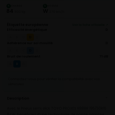
CHARGE
VITESSE
4
5
84
W
500 kg
270 km/h
Étiquette européenne
Voir la fiche officielle ↗
Efficacité énergétique
D
D
A
B
C
E
Adhérence sur sol mouillé
D
D
A
B
C
E
Bruit de roulement
71 dB
B
A
C
Connectez-vous pour vérifier la compatibilité avec vos
véhicules
Description
⌄
Avec le Pneus semi slick TOYO PROXES R888R 195/50R16
84W, bénéficiez d’une technologie de pointe adaptée