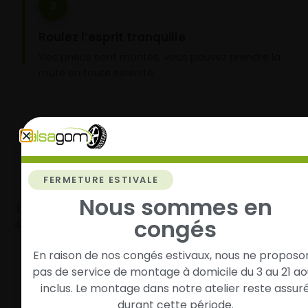
3
Roulez l’esprit tranquille
Vos pneus sont montés, vous pouvez prendre la
route en toute sérénité.
FERMETURE ESTIVALE
Livraison rapide
Paiement sécurisé et
modulaire
Nous sommes en
Livraison/Retrait en 24-
congés
48h dans toute la france
Paiement par CB
En raison de nos congés estivaux, nous ne proposo
pas de service de montage à domicile du 3 au 21 ao
inclus. Le montage dans notre atelier reste assur
Garantie
Entreprise Alsacienne
durant cette période.