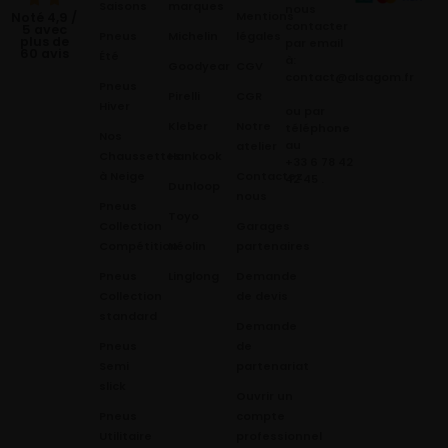
Saisons
marques
nous
Mentions
Noté 4,9 /
contacter
5 avec
Pneus
Michelin
légales
plus de
par email
60 avis
Été
à:
Goodyear
CGV
contact@alsagom.fr
Pneus
Pirelli
CGR
Hiver
ou par
Kleber
Notre
téléphone
Nos
au
atelier
Chaussettes
Hankook
+33 6 78 42
à Neige
Contactez
42 45
.
Dunloop
nous
Pneus
Toyo
Collection
Garages
Compétition
Néolin
partenaires
Pneus
Linglong
Demande
Collection
de devis
standard
Demande
Pneus
de
Semi
partenariat
slick
Ouvrir un
Pneus
compte
Utilitaire
professionnel