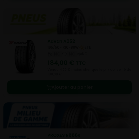
Advan A052
195/50- R16-88W
ETE
NC
NC
NC
184,00
€
TTC
Vendu 4,00 € moins cher que le prix conseillé de
188,00 €.
Ajouter au panier
PROXES R888R