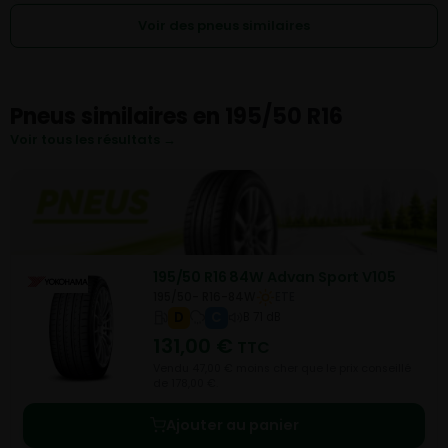
Voir des pneus similaires
Pneus similaires en 195/50 R16
Voir tous les résultats →
195/50 R16 84W Advan Sport V105
195/50- R16-84W
ETE
D
C
B 71 dB
131,00
€
TTC
Vendu 47,00 € moins cher que le prix conseillé
de 178,00 €.
Ajouter au panier