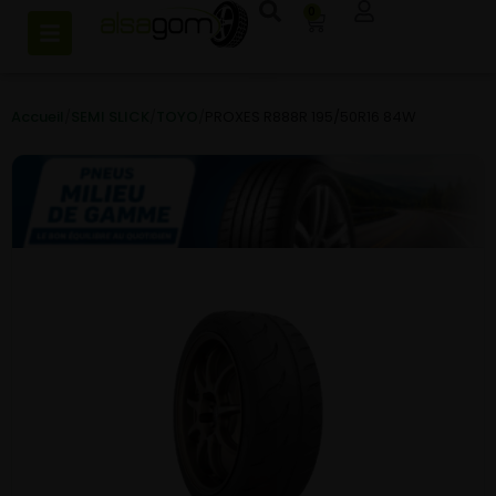
0
Accueil
/
SEMI SLICK
/
TOYO
/
PROXES R888R 195/50R16 84W