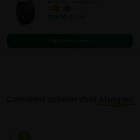
195/50- R16-84W
SEMI SLICK
D
D
B 71 dB
221,00
€
TTC
Ajouter au panier
Comment acheter chez
Alsagom
1