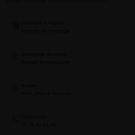
passez à l’atelier si vous êtes dans le coin.
Formulaire rapide
Envoyer un message
Demande de devis
Remplir le formulaire
Atelier
Infos, plan & horaires
Téléphone
06 78 42 42 45