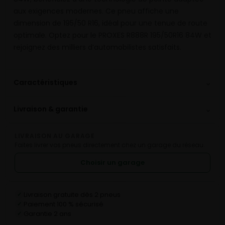
aux exigences modernes. Ce pneu affiche une
dimension de 195/50 R16, idéal pour une tenue de route
optimale. Optez pour le PROXES R888R 195/50R16 84W et
rejoignez des milliers d’automobilistes satisfaits.
⌄
Caractéristiques
⌄
Livraison & garantie
LIVRAISON AU GARAGE
Faites livrer vos pneus directement chez un garage du réseau.
Choisir un garage
Livraison gratuite dès 2 pneus
✓
Paiement 100 % sécurisé
✓
Garantie 2 ans
✓