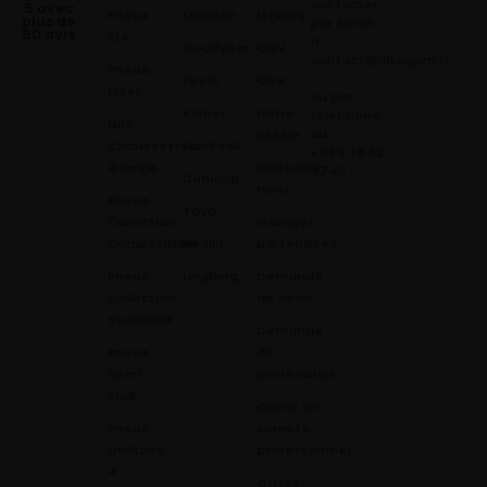
contacter
5 avec
Pneus
Michelin
légales
plus de
par email
60 avis
Été
à:
Goodyear
CGV
contact@alsagom.fr
Pneus
Pirelli
CGR
Hiver
ou par
Kleber
Notre
téléphone
Nos
au
atelier
Chaussettes
Hankook
+33 6 78 42
à Neige
Contactez
42 45
.
Dunloop
nous
Pneus
Toyo
Collection
Garages
Compétition
Néolin
partenaires
Pneus
Linglong
Demande
Collection
de devis
standard
Demande
Pneus
de
Semi
partenariat
slick
Ouvrir un
Pneus
compte
Utilitaire
professionnel
4
Offres