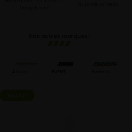
Notre atelier est installé à
les produits neufs
Dangolsheim
Nos autres marques :
GO
Atturo
EVENT
Federal
Tout voir