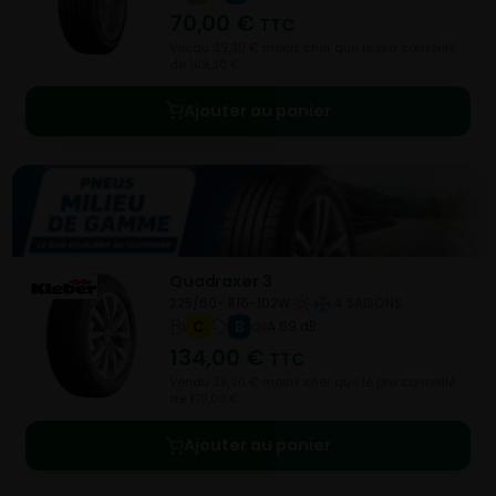
70,00
€
TTC
Vendu 39,30 € moins cher que le prix conseillé
de 109,30 €.
Ajouter au panier
Quadraxer 3
225/60- R16-102W
4 SAISONS
C
B
A 69 dB
134,00
€
TTC
Vendu 36,00 € moins cher que le prix conseillé
de 170,00 €.
Ajouter au panier