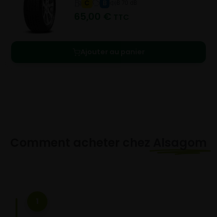
C
B
B 70 dB
65,00
€
TTC
Ajouter au panier
Comment acheter chez
Alsagom
1