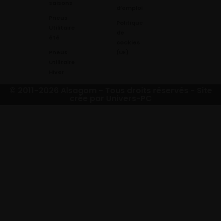
saisons
d’emploi
Pneus
Politique
Utilitaire
de
été
cookies
Pneus
(UE)
Utilitaire
Hiver
© 2011-2026 Alsagom - Tous droits réservés -
Site
crée par Univers-PC