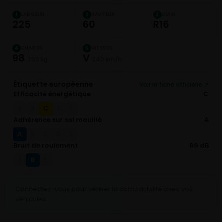
LARGEUR
HAUTEUR
DIAM.
1
2
3
225
60
R16
CHARGE
VITESSE
4
5
98
V
750 kg
240 km/h
Étiquette européenne
Voir la fiche officielle ↗
Efficacité énergétique
C
C
A
B
D
E
Adhérence sur sol mouillé
A
A
B
C
D
E
Bruit de roulement
69 dB
B
A
C
Connectez-vous pour vérifier la compatibilité avec vos
véhicules