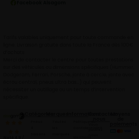
Facebook Alsagom
Tarifs valables uniquement pour toute commande en
ligne. Livraison gratuite dans toute la France dès 100€
d’achats
Merci de contacter le centre pour toutes prestations
sur des véhicules ou dimensions spécifiques (Hummer,
Dodgeram, Ferrari, Porsche, jante à cercle, jante avec
écrou central, pneus ultra bas…) qui peuvent
nécessiter un outillage ou un temps d’intervention
spécifique.
Catégories
Marques
Informations
Contactez-
Moyens
nous
de
Pneus
Toutes
Politique de
paiements
Vous
4
les
Confidentialité
pouvez
Saisons
marques
nous
Mentions
Noté 4,9 /