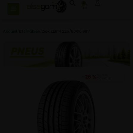
0
Accueil
/
ETE
/
Falken
/
Ziex ZE914 225/60R16 98V
−26 %
DU PRIX
CONSEILLÉ