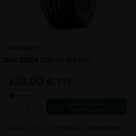
ETE
Ziex ZE914
225/60 R16 98V
Réf. EAN 4250427411422
130,00
€
TTC
Prix conseillé constructeur : 174,50 €
9 en stock
✓
Ajouter au panier
−
+
260,00 € au total
Recevez votre commande dès le
mardi 11 août