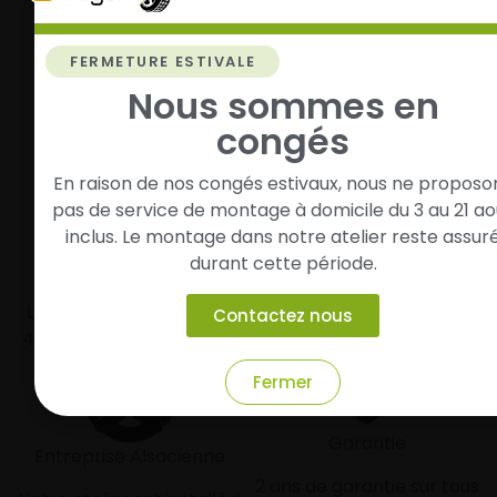
Roulez l’esprit tranquille
FERMETURE ESTIVALE
Vos pneus sont montés, vous pouvez prendre la
Nous sommes en
route en toute sérénité.
congés
En raison de nos congés estivaux, nous ne proposo
pas de service de montage à domicile du 3 au 21 ao
inclus. Le montage dans notre atelier reste assur
durant cette période.
Livraison rapide
Paiement sécurisé et
modulaire
Livraison/Retrait en 24-
Contactez nous
48h dans toute la france
Paiement par CB
Fermer
Garantie
Entreprise Alsacienne
2 ans de garantie sur tous