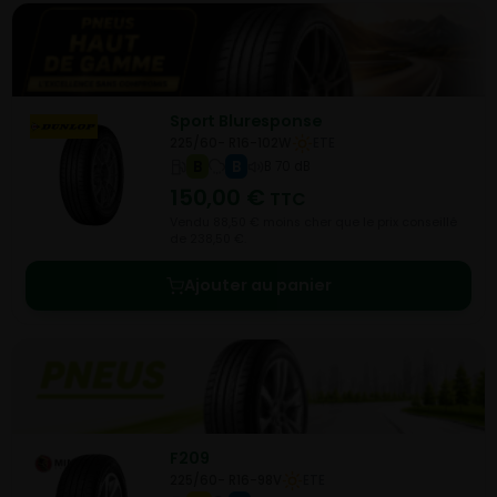
Sport Bluresponse
225/60- R16-102W
ETE
B
B
B 70 dB
150,00
€
TTC
Vendu 88,50 € moins cher que le prix conseillé
de 238,50 €.
Ajouter au panier
F209
225/60- R16-98V
ETE