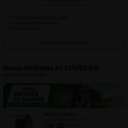
Livraison gratuite dès 2 pneus
✓
Paiement 100 % sécurisé
✓
Garantie 2 ans
✓
Voir des pneus similaires
Pneus similaires en 225/60 R16
Voir tous les résultats →
RELIAXTOURING
225/60- R16-102V
ETE
B
B
B 72 dB