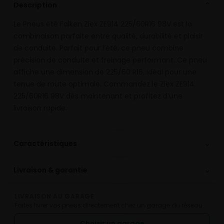
Description
⌄
Le Pneus été Falken Ziex ZE914 225/60R16 98V est la
combinaison parfaite entre qualité, durabilité et plaisir
de conduite. Parfait pour l’été, ce pneu combine
précision de conduite et freinage performant. Ce pneu
affiche une dimension de 225/60 R16, idéal pour une
tenue de route optimale. Commandez le Ziex ZE914
225/60R16 98V dès maintenant et profitez d’une
livraison rapide.
⌄
Caractéristiques
⌄
Livraison & garantie
LIVRAISON AU GARAGE
Faites livrer vos pneus directement chez un garage du réseau.
Choisir un garage