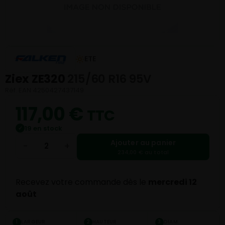
ETE
Ziex ZE320
215/60 R16 95V
Réf. EAN 4250427437149
117,00
€
TTC
19 en stock
✓
Ajouter au panier
−
+
234,00 € au total
Recevez votre commande dès le
mercredi 12
août
LARGEUR
HAUTEUR
DIAM.
1
2
3