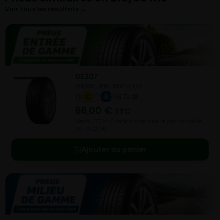
Voir tous les résultats →
DE307
215/60- R16-99V
ETE
C
B
B 72 dB
66,00
€
TTC
Vendu 37,20 € moins cher que le prix conseillé
de 103,20 €.
Ajouter au panier