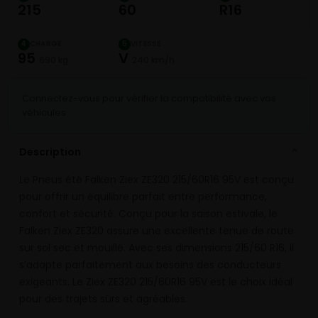
215
60
R16
CHARGE
VITESSE
4
5
95
V
690 kg
240 km/h
Connectez-vous pour vérifier la compatibilité avec vos
véhicules
Description
⌄
Le Pneus été Falken Ziex ZE320 215/60R16 95V est conçu
pour offrir un équilibre parfait entre performance,
confort et sécurité. Conçu pour la saison estivale, le
Falken Ziex ZE320 assure une excellente tenue de route
sur sol sec et mouillé. Avec ses dimensions 215/60 R16, il
s’adapte parfaitement aux besoins des conducteurs
exigeants. Le Ziex ZE320 215/60R16 95V est le choix idéal
pour des trajets sûrs et agréables.