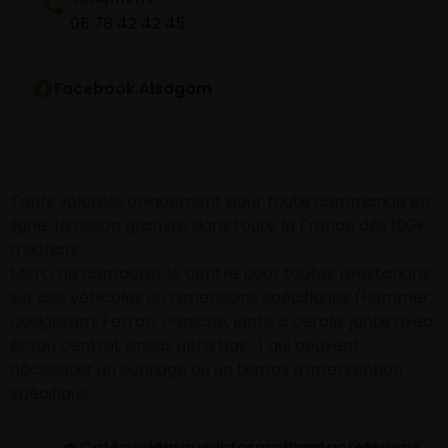
06 78 42 42 45
Facebook Alsagom
Tarifs valables uniquement pour toute commande en
ligne. Livraison gratuite dans toute la France dès 100€
d’achats
Merci de contacter le centre pour toutes prestations
sur des véhicules ou dimensions spécifiques (Hummer,
Dodgeram, Ferrari, Porsche, jante à cercle, jante avec
écrou central, pneus ultra bas…) qui peuvent
nécessiter un outillage ou un temps d’intervention
spécifique.
Catégories
Marques
Informations
Contactez-
Moyens