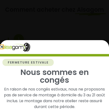
Comment acheter chez
Alsagom
1
Cherchez et trouvez votre modèle de
pneus
Renseignez les dimensions de vos pneus afin
FERMETURE ESTIVALE
d’identifier rapidement les modèles compatibles
Nous sommes en
avec votre véhicule.
congés
En raison de nos congés estivaux, nous ne proposons
pas de service de montage à domicile du 3 au 21 août
2
inclus. Le montage dans notre atelier reste assuré
Faites-les livrer chez vous ou monter en
durant cette période.