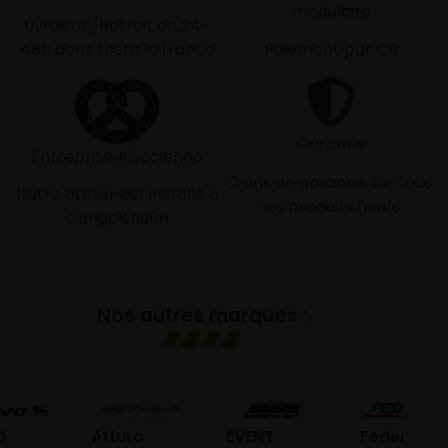
modulaire
Livraison/Retrait en 24-
48h dans toute la france
Paiement par CB
Garantie
Entreprise Alsacienne
2 ans de garantie sur tous
Notre atelier est installé à
les produits neufs
Dangolsheim
Nos autres marques :
G
Atturo
EVENT
Federal