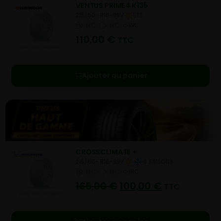
VENTUS PRIME4 K135
215/60- R16-99V
ETE
NC
NC
NC
110,00
€
TTC
Ajouter au panier
CROSSCLIMATE +
215/60- R16-99V
4 SAISONS
NC
NC
NC
165,00
€
100,00
€
TTC