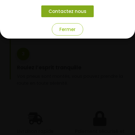
garage partenaire
Contactez nous
Choisissez votre mode de réception : livraison à
domicile ou montage de vos pneus dans l’un de
nos garages partenaires.
Fermer
3
Roulez l’esprit tranquille
Vos pneus sont montés, vous pouvez prendre la
route en toute sérénité.
Livraison rapide
Paiement sécurisé et