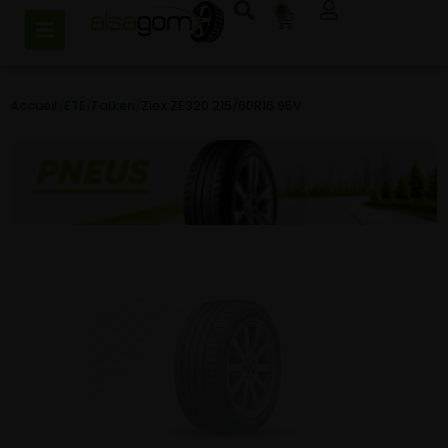
0
Accueil
/
ETE
/
Falken
/
Ziex ZE320 215/60R16 95V