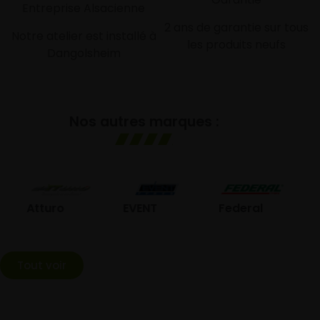
Entreprise Alsacienne
2 ans de garantie sur tous
Notre atelier est installé à
les produits neufs
Dangolsheim
Nos autres marques :
GO
Atturo
EVENT
Federal
Tout voir