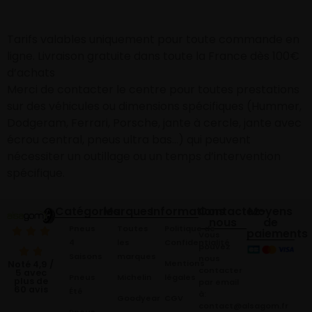
Tarifs valables uniquement pour toute commande en
ligne. Livraison gratuite dans toute la France dès 100€
d’achats
Merci de contacter le centre pour toutes prestations
sur des véhicules ou dimensions spécifiques (Hummer,
Dodgeram, Ferrari, Porsche, jante à cercle, jante avec
écrou central, pneus ultra bas…) qui peuvent
nécessiter un outillage ou un temps d’intervention
spécifique.
Catégories
Marques
Informations
Contactez-
Moyens
nous
de
Pneus
Toutes
Politique de
paiements
Vous
4
les
Confidentialité
pouvez
Saisons
marques
nous
Mentions
Noté 4,9 /
contacter
5 avec
Pneus
Michelin
légales
plus de
par email
60 avis
Été
à:
Goodyear
CGV
contact@alsagom.fr
Pneus