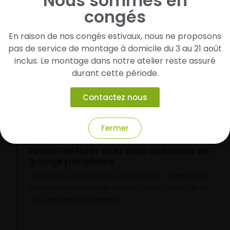
Nous sommes en
1
congés
Cherchez et trouvez votre modèle de
En raison de nos congés estivaux, nous ne proposons
pneus
pas de service de montage à domicile du 3 au 21 août
Renseignez les dimensions de vos pneus afin
inclus. Le montage dans notre atelier reste assuré
d’identifier rapidement les modèles compatibles
durant cette période.
avec votre véhicule.
Contactez nous
2
Fermer
Faites-les livrer chez vous ou monter en
garage partenaire
Choisissez votre mode de réception : livraison à
domicile ou montage de vos pneus dans l’un de
nos garages partenaires.