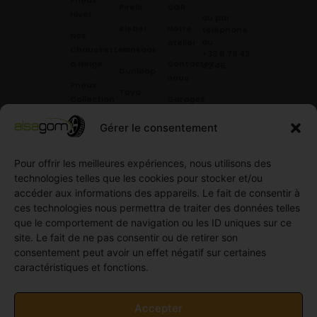
Pirelli
CGR
Hiver
ou par
Kleber
Notre
téléphone
Nos
au
atelier
Chaussettes
Hankook
+33 6 78 42
à Neige
Contactez
42 45
.
Dunloop
nous
Pneus
Toyo
Collection
Garages
Compétition
Néolin
partenaires
Gérer le consentement
Pneus
Linglong
Demande
Collection
de devis
standard
Pour offrir les meilleures expériences, nous utilisons des
Demande
technologies telles que les cookies pour stocker et/ou
Pneus
de
accéder aux informations des appareils. Le fait de consentir à
Semi
partenariat
ces technologies nous permettra de traiter des données telles
slick
Ouvrir un
que le comportement de navigation ou les ID uniques sur ce
Pneus
compte
site. Le fait de ne pas consentir ou de retirer son
Utilitaire
professionnel
consentement peut avoir un effet négatif sur certaines
4
caractéristiques et fonctions.
Offres
saisons
d’emploi
Pneus
Politique
Accepter
Utilitaire