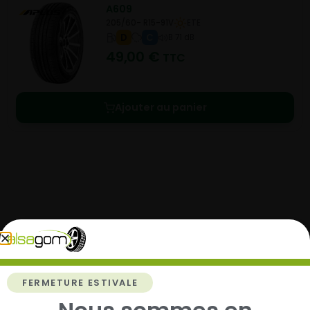
A609
205/60- R15-91V
ETE
D
C
B 71 dB
49,00
€
TTC
Ajouter au panier
Comment acheter chez
Alsagom
FERMETURE ESTIVALE