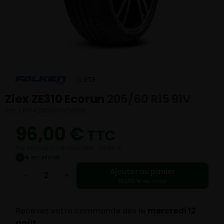
ETE
Ziex ZE310 Ecorun
205/60 R15 91V
Réf. EAN 4250427424668
96,00
€
TTC
Prix conseillé constructeur : 114,90 €
4 en stock
✓
Ajouter au panier
−
+
192,00 € au total
Recevez votre commande dès le
mercredi 12
août