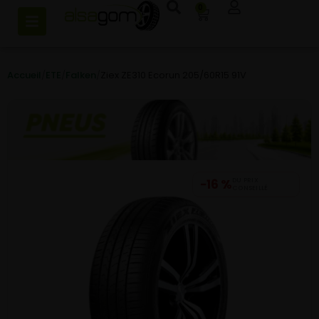
0
Accueil
/
ETE
/
Falken
/
Ziex ZE310 Ecorun 205/60R15 91V
−16 %
DU PRIX
CONSEILLÉ