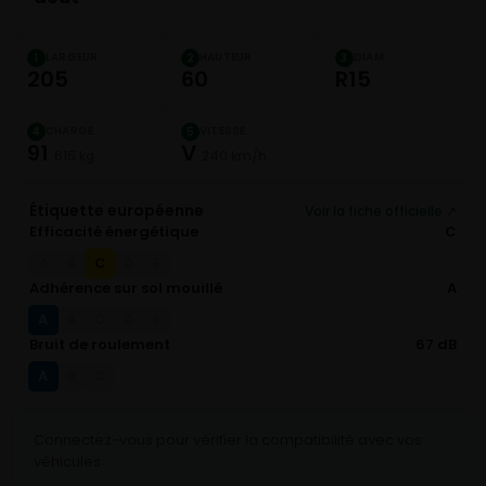
LARGEUR
HAUTEUR
DIAM.
1
2
3
205
60
R15
CHARGE
VITESSE
4
5
91
V
615 kg
240 km/h
Étiquette européenne
Voir la fiche officielle ↗
Efficacité énergétique
C
C
A
B
D
E
Adhérence sur sol mouillé
A
A
B
C
D
E
Bruit de roulement
67 dB
A
B
C
Connectez-vous pour vérifier la compatibilité avec vos
véhicules