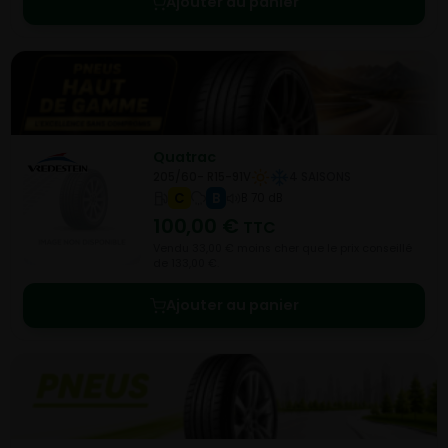
Ajouter au panier
Quatrac
205/60- R15-91V
4 SAISONS
C
B
B 70 dB
100,00
€
TTC
Vendu 33,00 € moins cher que le prix conseillé
de 133,00 €.
Ajouter au panier