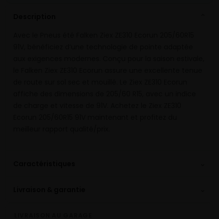
Description
⌄
Avec le Pneus été Falken Ziex ZE310 Ecorun 205/60R15
91V, bénéficiez d’une technologie de pointe adaptée
aux exigences modernes. Conçu pour la saison estivale,
le Falken Ziex ZE310 Ecorun assure une excellente tenue
de route sur sol sec et mouillé. Le Ziex ZE310 Ecorun
affiche des dimensions de 205/60 R15, avec un indice
de charge et vitesse de 91V. Achetez le Ziex ZE310
Ecorun 205/60R15 91V maintenant et profitez du
meilleur rapport qualité/prix.
⌄
Caractéristiques
⌄
Livraison & garantie
LIVRAISON AU GARAGE