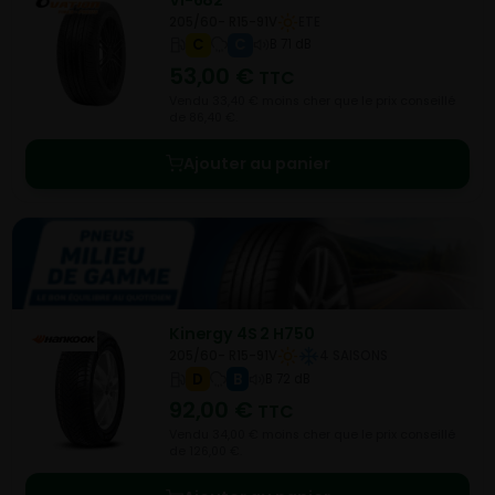
205/60- R15-91V
ETE
C
C
B 71 dB
53,00
€
TTC
Vendu 33,40 € moins cher que le prix conseillé
de 86,40 €.
Ajouter au panier
Kinergy 4S 2 H750
205/60- R15-91V
4 SAISONS
D
B
B 72 dB
92,00
€
TTC
Vendu 34,00 € moins cher que le prix conseillé
de 126,00 €.