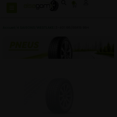
0
Accueil
/
4 SAISONS
/
WESTLAKE
/
Z-401 195/65R15 95H