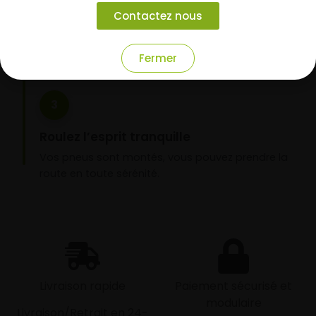
Choisissez votre mode de réception : livraison à
Contactez nous
domicile ou montage de vos pneus dans l’un de
nos garages partenaires.
Fermer
3
Roulez l’esprit tranquille
Vos pneus sont montés, vous pouvez prendre la
route en toute sérénité.
Livraison rapide
Paiement sécurisé et
modulaire
Livraison/Retrait en 24-