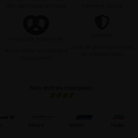
48h dans toute la france
Paiement par CB
Garantie
Entreprise Alsacienne
2 ans de garantie sur tous
Notre atelier est installé à
les produits neufs
Dangolsheim
Nos autres marques :
G
Atturo
EVENT
Federal