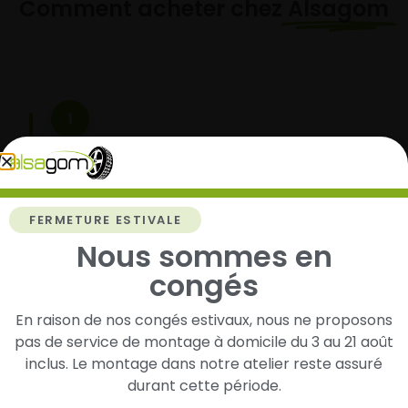
Comment acheter chez
Alsagom
1
Cherchez et trouvez votre modèle de
pneus
Renseignez les dimensions de vos pneus afin
FERMETURE ESTIVALE
d’identifier rapidement les modèles compatibles
Nous sommes en
avec votre véhicule.
congés
En raison de nos congés estivaux, nous ne proposons
2
pas de service de montage à domicile du 3 au 21 août
inclus. Le montage dans notre atelier reste assuré
Faites-les livrer chez vous ou monter en
durant cette période.
garage partenaire