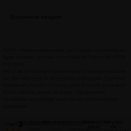
Facebook Alsagom
Tarifs valables uniquement pour toute commande en
ligne. Livraison gratuite dans toute la France dès 100€
d’achats
Merci de contacter le centre pour toutes prestations
sur des véhicules ou dimensions spécifiques (Hummer,
Dodgeram, Ferrari, Porsche, jante à cercle, jante avec
écrou central, pneus ultra bas…) qui peuvent
nécessiter un outillage ou un temps d’intervention
spécifique.
Catégories
Marques
Informations
Contactez-
Moyens
nous
de
Pneus
Toutes
Politique de