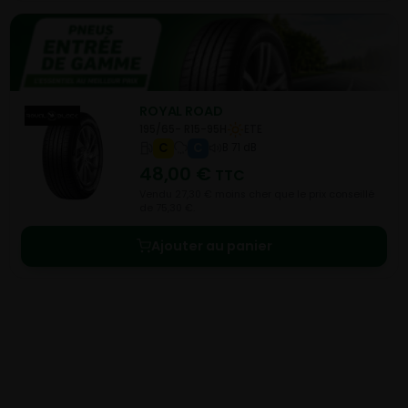
ROYAL ROAD
195/65- R15-95H
ETE
C
C
B 71 dB
48,00
€
TTC
Vendu 27,30 € moins cher que le prix conseillé
de 75,30 €.
Ajouter au panier