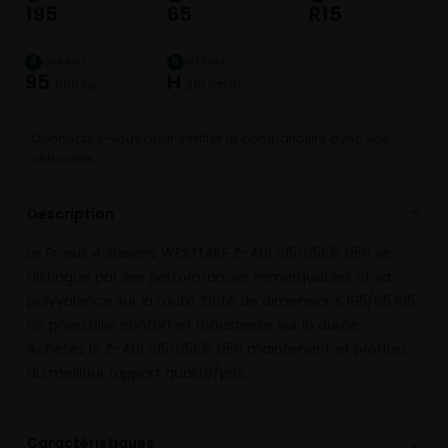
195
65
R15
CHARGE
VITESSE
4
5
95
H
690 kg
210 km/h
Connectez-vous pour vérifier la compatibilité avec vos
véhicules
Description
⌄
Le Pneus 4 saisons WESTLAKE Z-401 195/65R15 95H se
distingue par ses performances remarquables et sa
polyvalence sur la route. Doté de dimensions 195/65 R15,
ce pneu allie confort et robustesse sur la durée.
Achetez le Z-401 195/65R15 95H maintenant et profitez
du meilleur rapport qualité/prix.
⌄
Caractéristiques