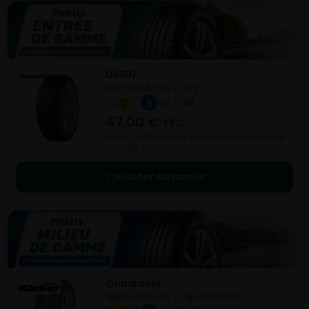
DE307
195/65- R15-95V
ETE
C
B
B 72 dB
47,00
€
TTC
Vendu 26,80 € moins cher que le prix conseillé
de 73,80 €.
Ajouter au panier
Quadraxer
195/65- R15-95V
4 SAISONS