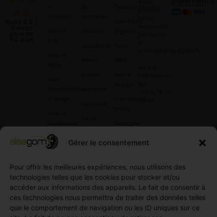
paiements
Vous
4
les
Confidentialité
pouvez
Saisons
marques
nous
Mentions
Noté 4,9 /
contacter
5 avec
Pneus
Michelin
légales
plus de
par email
60 avis
Été
à:
Goodyear
CGV
contact@alsagom.fr
Pneus
Pirelli
CGR
Hiver
ou par
Kleber
Notre
téléphone
Nos
au
atelier
Chaussettes
Hankook
+33 6 78 42
à Neige
Contactez
42 45
.
Dunloop
nous
Pneus
Toyo
Collection
Garages
Compétition
Néolin
partenaires
Gérer le consentement
Pneus
Linglong
Demande
Collection
de devis
Pour offrir les meilleures expériences, nous utilisons des
standard
Demande
technologies telles que les cookies pour stocker et/ou
Pneus
de
accéder aux informations des appareils. Le fait de consentir à
Semi
partenariat
ces technologies nous permettra de traiter des données telles
slick
Ouvrir un
que le comportement de navigation ou les ID uniques sur ce
Pneus
compte