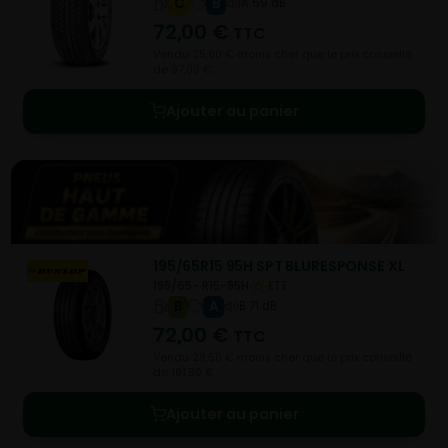
C
B
A 69 dB
72,00
€
TTC
Vendu 25,00 € moins cher que le prix conseillé
de 97,00 €.
Ajouter au panier
195/65R15 95H SPT BLURESPONSE XL
195/65- R15-95H
ETE
B
A
B 71 dB
72,00
€
TTC
Vendu 29,50 € moins cher que le prix conseillé
de 101,50 €.
Ajouter au panier