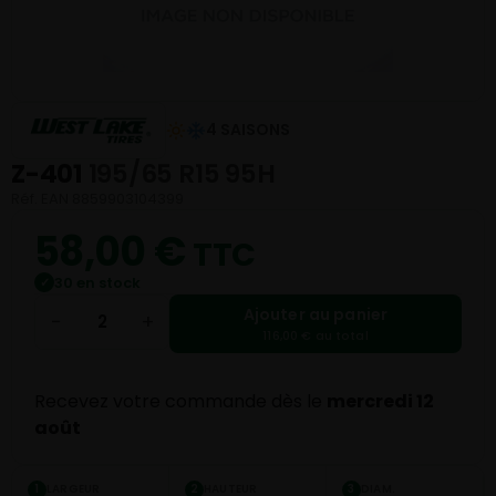
4 SAISONS
Z-401
195/65 R15 95H
Réf. EAN 8859903104399
58,00
€
TTC
30 en stock
✓
Ajouter au panier
−
+
116,00 € au total
Recevez votre commande dès le
mercredi 12
août
LARGEUR
HAUTEUR
DIAM.
1
2
3