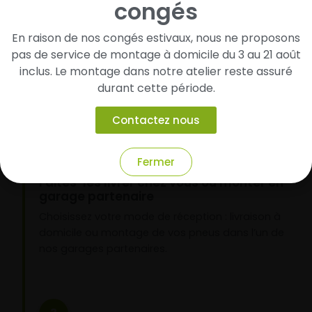
congés
Cherchez et trouvez votre modèle de
pneus
En raison de nos congés estivaux, nous ne proposons
pas de service de montage à domicile du 3 au 21 août
Renseignez les dimensions de vos pneus afin
d’identifier rapidement les modèles compatibles
inclus. Le montage dans notre atelier reste assuré
avec votre véhicule.
durant cette période.
Contactez nous
2
Fermer
Faites-les livrer chez vous ou monter en
garage partenaire
Choisissez votre mode de réception : livraison à
domicile ou montage de vos pneus dans l’un de
nos garages partenaires.