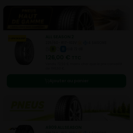
ALL SEASON 2
225/60- R17-103V
4 SAISONS
B
B
B 72 dB
126,00
€
TTC
Vendu 72,50 € moins cher que le prix conseillé
de 198,50 €.
Ajouter au panier
A909 ALLSEASON