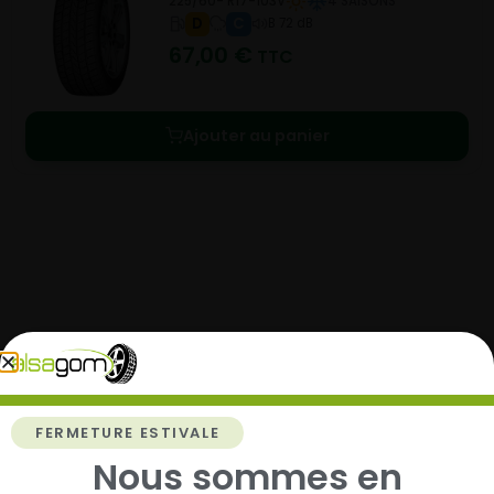
225/60- R17-103V
4 SAISONS
D
C
B 72 dB
67,00
€
TTC
Ajouter au panier
Comment acheter chez
Alsagom
FERMETURE ESTIVALE
Nous sommes en
1