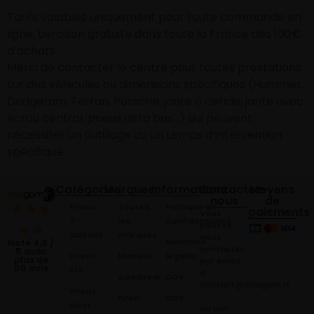
Tarifs valables uniquement pour toute commande en
ligne. Livraison gratuite dans toute la France dès 100€
d’achats
Merci de contacter le centre pour toutes prestations
sur des véhicules ou dimensions spécifiques (Hummer,
Dodgeram, Ferrari, Porsche, jante à cercle, jante avec
écrou central, pneus ultra bas…) qui peuvent
nécessiter un outillage ou un temps d’intervention
spécifique.
Catégories
Marques
Informations
Contactez-
Moyens
nous
de
Pneus
Toutes
Politique de
paiements
Vous
4
les
Confidentialité
pouvez
Saisons
marques
nous
Mentions
Noté 4,9 /
contacter
5 avec
Pneus
Michelin
légales
plus de
par email
60 avis
Été
à:
Goodyear
CGV
contact@alsagom.fr
Pneus
Pirelli
CGR
Hiver
ou par