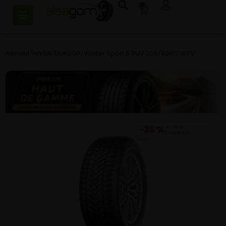
0
Accueil
/
HIVER
/
DUNLOP
/
Winter Sport 5 SUV 225/60R17 103V
−35 %
DU PRIX
CONSEILLÉ