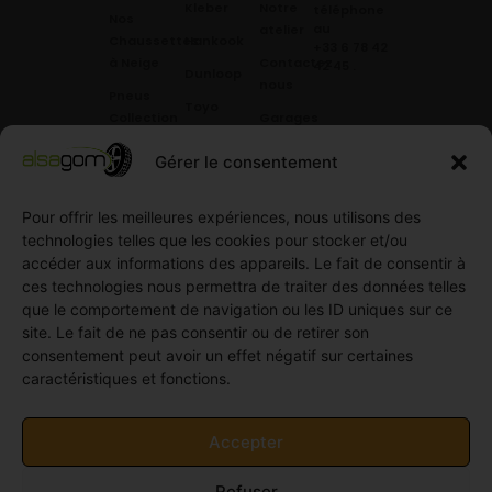
Kleber
Notre
téléphone
Nos
au
atelier
Chaussettes
Hankook
+33 6 78 42
à Neige
Contactez
42 45
.
Dunloop
nous
Pneus
Toyo
Collection
Garages
Compétition
Néolin
partenaires
Gérer le consentement
Pneus
Linglong
Demande
Collection
de devis
Pour offrir les meilleures expériences, nous utilisons des
standard
Demande
technologies telles que les cookies pour stocker et/ou
Pneus
de
accéder aux informations des appareils. Le fait de consentir à
Semi
partenariat
ces technologies nous permettra de traiter des données telles
slick
Ouvrir un
que le comportement de navigation ou les ID uniques sur ce
Pneus
compte
site. Le fait de ne pas consentir ou de retirer son
Utilitaire
professionnel
consentement peut avoir un effet négatif sur certaines
4
caractéristiques et fonctions.
Offres
saisons
d’emploi
Pneus
Politique
Accepter
Utilitaire
de
été
cookies
Refuser