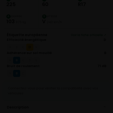
225
60
R17
CHARGE
VITESSE
4
5
103
V
875 kg
240 km/h
Étiquette européenne
Voir la fiche officielle ↗
Efficacité énergétique
D
D
A
B
C
E
Adhérence sur sol mouillé
B
B
A
C
D
E
Bruit de roulement
71 dB
B
A
C
Connectez-vous pour vérifier la compatibilité avec vos
véhicules
Description
⌄