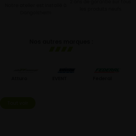
2 ans de garantie sur tous
Notre atelier est installé à
les produits neufs
Dangolsheim
Nos autres marques :
GO
Atturo
EVENT
Federal
Tout voir