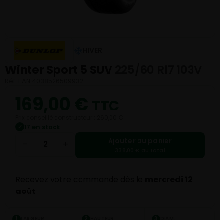
HIVER
Winter Sport 5 SUV
225/60 R17 103V
Réf. EAN 4038526509932
169,00
€
TTC
Prix conseillé constructeur : 260,00 €
17 en stock
✓
Ajouter au panier
−
+
338,00 € au total
Recevez votre commande dès le
mercredi 12
août
LARGEUR
HAUTEUR
DIAM.
1
2
3