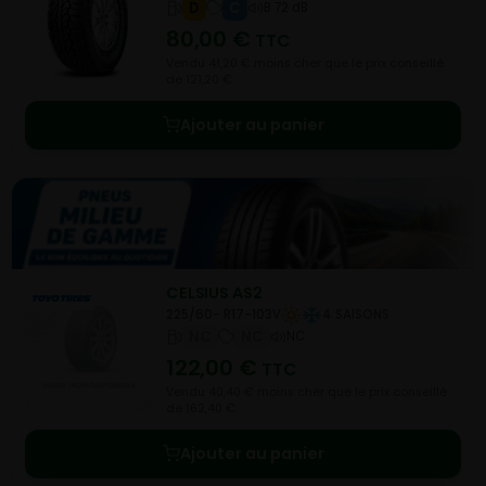
D
C
B 72 dB
80,00
€
TTC
Vendu 41,20 € moins cher que le prix conseillé
de 121,20 €.
Ajouter au panier
CELSIUS AS2
225/60- R17-103V
4 SAISONS
NC
NC
NC
122,00
€
TTC
Vendu 40,40 € moins cher que le prix conseillé
de 162,40 €.
Ajouter au panier