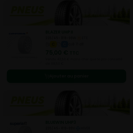
BLAZER UHP II
235/45- R19-99W
ETE
C
C
B 71 dB
75,00
€
TTC
Vendu 43,50 € moins cher que le prix conseillé
de 118,50 €.
Ajouter au panier
BLUEWIN UHP3
235/45- R19-99V
HIVER