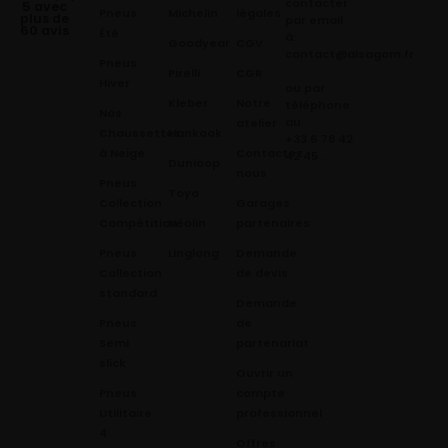
contacter
5 avec
Pneus
Michelin
légales
plus de
par email
60 avis
Été
à:
Goodyear
CGV
contact@alsagom.fr
Pneus
Pirelli
CGR
Hiver
ou par
Kleber
Notre
téléphone
Nos
au
atelier
Chaussettes
Hankook
+33 6 78 42
à Neige
Contactez
42 45
.
Dunloop
nous
Pneus
Toyo
Collection
Garages
Compétition
Néolin
partenaires
Pneus
Linglong
Demande
Collection
de devis
standard
Demande
Pneus
de
Semi
partenariat
slick
Ouvrir un
Pneus
compte
Utilitaire
professionnel
4
Offres