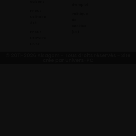
saisons
d’emploi
Pneus
Politique
Utilitaire
de
été
cookies
Pneus
(UE)
Utilitaire
Hiver
© 2011-2026 Alsagom - Tous droits réservés -
Site
crée par Univers-PC