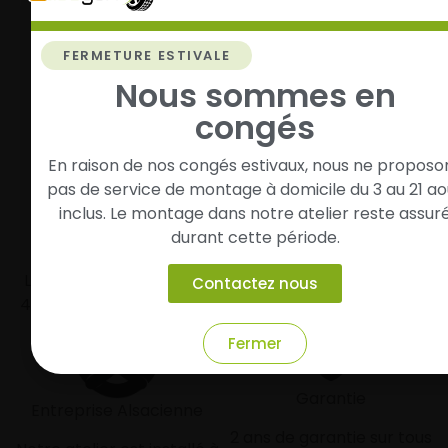
Roulez l’esprit tranquille
FERMETURE ESTIVALE
Vos pneus sont montés, vous pouvez prendre la
route en toute sérénité.
Nous sommes en
congés
En raison de nos congés estivaux, nous ne proposo
pas de service de montage à domicile du 3 au 21 ao
inclus. Le montage dans notre atelier reste assur
durant cette période.
Livraison rapide
Paiement sécurisé et
modulaire
Livraison/Retrait en 24-
Contactez nous
48h dans toute la france
Paiement par CB
Fermer
Garantie
Entreprise Alsacienne
2 ans de garantie sur tous