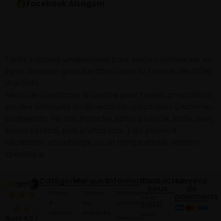
Facebook Alsagom
Tarifs valables uniquement pour toute commande en
ligne. Livraison gratuite dans toute la France dès 100€
d’achats
Merci de contacter le centre pour toutes prestations
sur des véhicules ou dimensions spécifiques (Hummer,
Dodgeram, Ferrari, Porsche, jante à cercle, jante avec
écrou central, pneus ultra bas…) qui peuvent
nécessiter un outillage ou un temps d’intervention
spécifique.
Catégories
Marques
Informations
Contactez-
Moyens
nous
de
Pneus
Toutes
Politique de
paiements
Vous
4
les
Confidentialité
pouvez
Saisons
marques
nous
Mentions
Noté 4,9 /