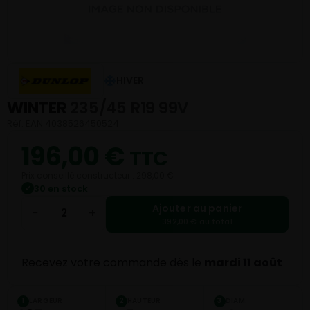
HIVER
WINTER
235/45 R19 99V
Réf. EAN 4038526450524
196,00
€
TTC
Prix conseillé constructeur : 298,00 €
30 en stock
✓
Ajouter au panier
−
+
392,00 € au total
Recevez votre commande dès le
mardi 11 août
LARGEUR
HAUTEUR
DIAM.
1
2
3