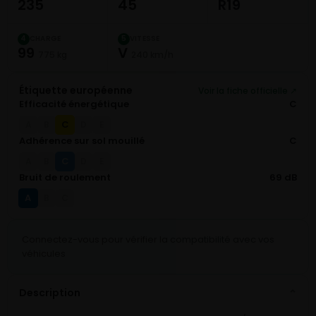
235
45
R19
CHARGE
VITESSE
4
5
99
V
775 kg
240 km/h
Étiquette européenne
Voir la fiche officielle ↗
Efficacité énergétique
C
C
A
B
D
E
Adhérence sur sol mouillé
C
C
A
B
D
E
Bruit de roulement
69 dB
A
B
C
Connectez-vous pour vérifier la compatibilité avec vos
véhicules
Description
⌄