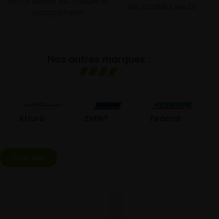
Notre atelier est installé à
les produits neufs
Dangolsheim
Nos autres marques :
GO
Atturo
EVENT
Federal
Tout voir