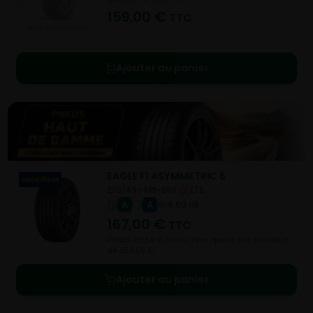
159,00
€
TTC
Ajouter au panier
EAGLE F1 ASYMMETRIC 6
235/45- R19-99V
ETE
A
A
A 69 dB
167,00
€
TTC
Vendu 86,50 € moins cher que le prix conseillé
de 253,50 €.
Ajouter au panier