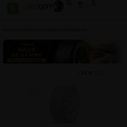
0
Accueil
/
HIVER
/
DUNLOP
/
WINTER 235/45R19 99V
−34 %
DU PRIX
CONSEILLÉ