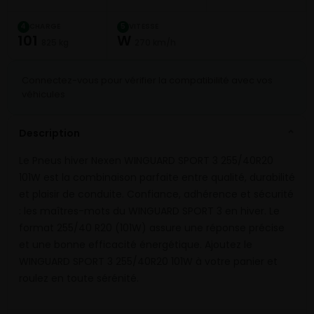
CHARGE
VITESSE
4
5
101
W
825 kg
270 km/h
Connectez-vous pour vérifier la compatibilité avec vos
véhicules
Description
⌄
Le Pneus hiver Nexen WINGUARD SPORT 3 255/40R20
101W est la combinaison parfaite entre qualité, durabilité
et plaisir de conduite. Confiance, adhérence et sécurité
: les maîtres-mots du WINGUARD SPORT 3 en hiver. Le
format 255/40 R20 (101W) assure une réponse précise
et une bonne efficacité énergétique. Ajoutez le
WINGUARD SPORT 3 255/40R20 101W à votre panier et
roulez en toute sérénité.