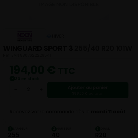
HIVER
WINGUARD SPORT 3
255/40 R20 101W
Réf. EAN 8807622229541
194,00
€
TTC
30 en stock
✓
Ajouter au panier
−
+
388,00 € au total
Recevez votre commande dès le
mardi 11 août
LARGEUR
HAUTEUR
DIAM.
1
2
3
255
40
R20