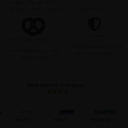
Livraison/Retrait en 24-
48h dans toute la france
Paiement par CB
Garantie
Entreprise Alsacienne
2 ans de garantie sur tous
Notre atelier est installé à
les produits neufs
Dangolsheim
Nos autres marques :
GO
Atturo
EVENT
Federal