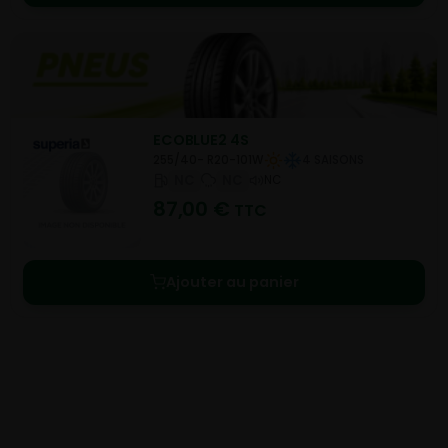
ECOBLUE2 4S
255/40- R20-101W
4 SAISONS
NC
NC
NC
87,00
€
TTC
Ajouter au panier