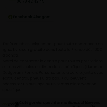
06 78 42 42 45
Facebook Alsagom
Tarifs valables uniquement pour toute commande en
ligne. Livraison gratuite dans toute la France dès 100€
d’achats
Merci de contacter le centre pour toutes prestations
sur des véhicules ou dimensions spécifiques (Hummer,
Dodgeram, Ferrari, Porsche, jante à cercle, jante avec
écrou central, pneus ultra bas…) qui peuvent
nécessiter un outillage ou un temps d’intervention
spécifique.
Catégories
Marques
Informations
Contactez-
Moyens
nous
de