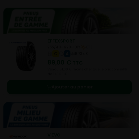
EFFEXSPORT
255/40- R20-101Y
ETE
C
A
B 73 dB
89,00
€
TTC
Vendu 51,00 € moins cher que le prix conseillé
de 140,00 €.
Ajouter au panier
V EVO