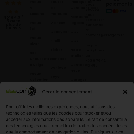
Pneus
Toutes
Politique de
paiements
Vous
4
les
Confidentialité
pouvez
Saisons
marques
nous
Mentions
Noté 4,9 /
contacter
5 avec
Pneus
Michelin
légales
plus de
par email
60 avis
Été
à:
Goodyear
CGV
contact@alsagom.fr
Pneus
Pirelli
CGR
Hiver
ou par
Kleber
Notre
téléphone
Nos
au
atelier
Chaussettes
Hankook
+33 6 78 42
à Neige
Contactez
42 45
.
Dunloop
nous
Pneus
Toyo
Collection
Garages
Compétition
Néolin
partenaires
Gérer le consentement
Pneus
Linglong
Demande
Collection
de devis
Pour offrir les meilleures expériences, nous utilisons des
standard
Demande
technologies telles que les cookies pour stocker et/ou
Pneus
de
accéder aux informations des appareils. Le fait de consentir à
Semi
partenariat
ces technologies nous permettra de traiter des données telles
slick
Ouvrir un
que le comportement de navigation ou les ID uniques sur ce