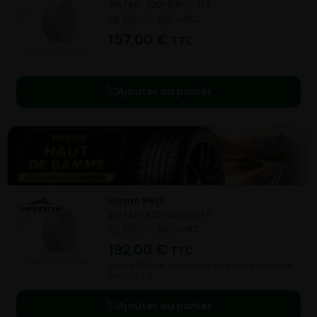
255/40- R20-101Y
ETE
NC
NC
NC
157,00
€
TTC
Ajouter au panier
Ultrac PRO
255/40- R20-101Y
ETE
NC
NC
NC
192,00
€
TTC
Vendu 69,50 € moins cher que le prix conseillé
de 261,50 €.
Ajouter au panier