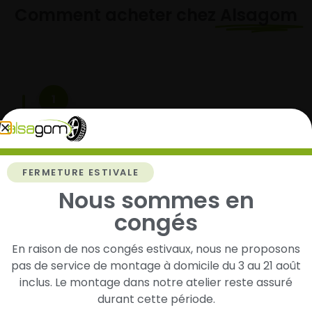
Comment acheter chez
Alsagom
1
Cherchez et trouvez votre modèle de
pneus
Renseignez les dimensions de vos pneus afin
FERMETURE ESTIVALE
d’identifier rapidement les modèles compatibles
Nous sommes en
avec votre véhicule.
congés
En raison de nos congés estivaux, nous ne proposons
2
pas de service de montage à domicile du 3 au 21 août
inclus. Le montage dans notre atelier reste assuré
Faites-les livrer chez vous ou monter en
durant cette période.
garage partenaire