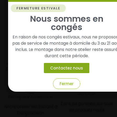
Vos pneus sont montés, vous pouvez prendre la
FERMETURE ESTIVALE
route en toute sérénité.
Nous sommes en
congés
En raison de nos congés estivaux, nous ne proposo
pas de service de montage à domicile du 3 au 21 ao
inclus. Le montage dans notre atelier reste assur
Livraison rapide
Paiement sécurisé et
durant cette période.
modulaire
Livraison/Retrait en 24-
Contactez nous
48h dans toute la france
Paiement par CB
Fermer
Garantie
Entreprise Alsacienne
2 ans de garantie sur tous
Notre atelier est installé à
les produits neufs
Dangolsheim