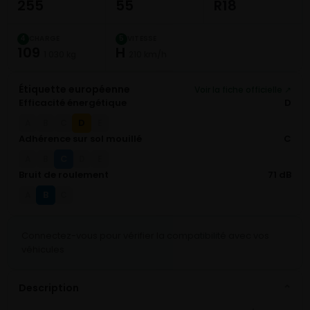
255
55
R18
CHARGE
VITESSE
4
5
109
H
1 030 kg
210 km/h
Étiquette européenne
Voir la fiche officielle ↗
Efficacité énergétique
D
D
A
B
C
E
Adhérence sur sol mouillé
C
C
A
B
D
E
Bruit de roulement
71 dB
B
A
C
Connectez-vous pour vérifier la compatibilité avec vos
véhicules
Description
⌄