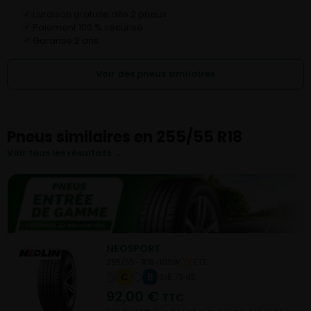
Livraison gratuite dès 2 pneus
✓
Paiement 100 % sécurisé
✓
Garantie 2 ans
✓
Voir des pneus similaires
Pneus similaires en 255/55 R18
Voir tous les résultats →
NEOSPORT
255/55- R18-109W
ETE
C
B
B 73 dB
92,00
€
TTC