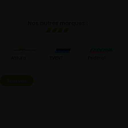
Nos autres marques :
GO
Atturo
EVENT
Federal
Tout voir