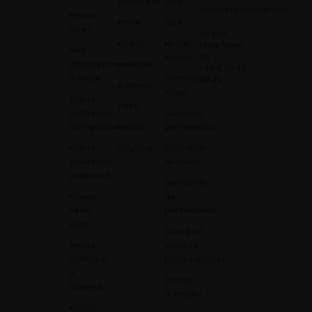
Goodyear
CGV
contact@alsagom.fr
Pneus
Pirelli
CGR
Hiver
ou par
Kleber
Notre
téléphone
Nos
au
atelier
Chaussettes
Hankook
+33 6 78 42
à Neige
Contactez
42 45
.
Dunloop
nous
Pneus
Toyo
Collection
Garages
Compétition
Néolin
partenaires
Pneus
Linglong
Demande
Collection
de devis
standard
Demande
Pneus
de
Semi
partenariat
slick
Ouvrir un
Pneus
compte
Utilitaire
professionnel
4
Offres
saisons
d’emploi
Pneus