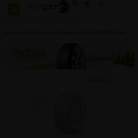
0
Accueil
/
4 SAISONS
/
Falken
/
Wildpeak A/T3WA 255/55R18 109H
−27 %
DU PRIX
CONSEILLÉ