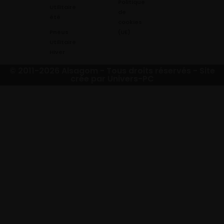
Politique
Utilitaire
de
été
cookies
Pneus
(UE)
Utilitaire
Hiver
© 2011-2026 Alsagom - Tous droits réservés -
Site
crée par Univers-PC