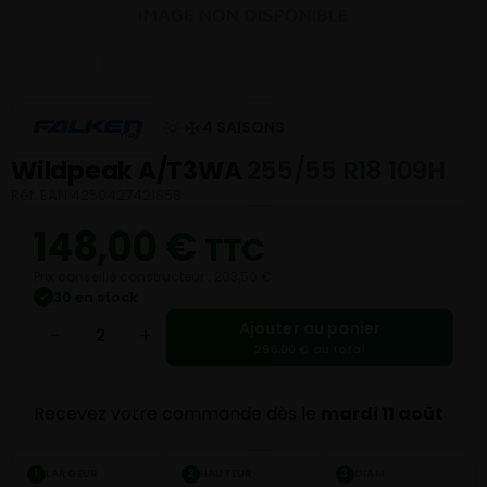
4 SAISONS
Wildpeak A/T3WA
255/55 R18 109H
Réf. EAN 4250427421858
148,00
€
TTC
Prix conseillé constructeur : 203,50 €
30 en stock
✓
Ajouter au panier
−
+
296,00 € au total
Recevez votre commande dès le
mardi 11 août
LARGEUR
HAUTEUR
DIAM.
1
2
3