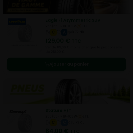
Eagle F1 Asymmetric SUV
255/55- R18-109V
ETE
C
A
B 72 dB
129,00
€
TTC
Vendu 89,00 € moins cher que le prix conseillé
de 218,00 €.
Ajouter au panier
Stature H/T
255/55- R18-109W
ETE
C
C
B 73 dB
84,00
€
TTC