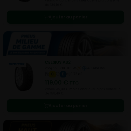
Vendu 47,10 € moins cher que le prix conseillé
de 139,10 €.
Ajouter au panier
CELSIUS AS2
255/55- R18-109W
4 SAISONS
C
B
B 72 dB
119,00
€
TTC
Vendu 39,40 € moins cher que le prix conseillé
de 158,40 €.
Ajouter au panier