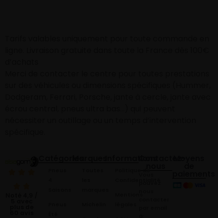
Tarifs valables uniquement pour toute commande en
ligne. Livraison gratuite dans toute la France dès 100€
d’achats
Merci de contacter le centre pour toutes prestations
sur des véhicules ou dimensions spécifiques (Hummer,
Dodgeram, Ferrari, Porsche, jante à cercle, jante avec
écrou central, pneus ultra bas…) qui peuvent
nécessiter un outillage ou un temps d’intervention
spécifique.
Catégories
Marques
Informations
Contactez-
Moyens
nous
de
Pneus
Toutes
Politique de
paiements
Vous
4
les
Confidentialité
pouvez
Saisons
marques
nous
Mentions
Noté 4,9 /
contacter
5 avec
Pneus
Michelin
légales
plus de
par email
60 avis
Été
à: