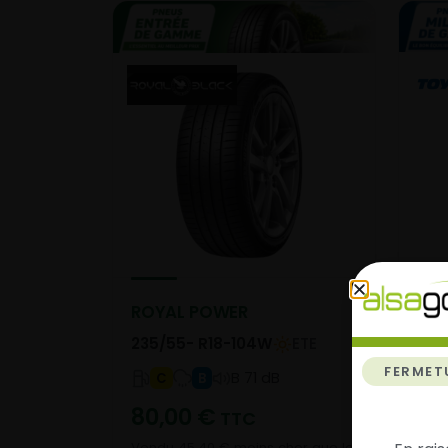
PR
ROYAL POWER
235
235/55- R18-104W
ETE
FERMET
B 71 dB
C
B
10
80,00
€
TTC
Vend
Vendu 45,40 € moins cher que le