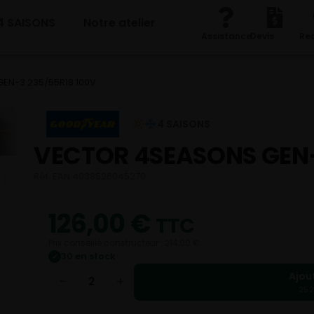
4 SAISONS
Notre atelier
Assistance
Devis
Re
EN-3 235/55R18 100V
4 SAISONS
VECTOR 4SEASONS GEN
Réf. EAN 4038526045270
126,00
€
TTC
Prix conseillé constructeur : 214,00 €
30 en stock
✓
Ajou
−
+
252