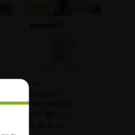
Ecoblue SUV
235/55- R18-104V
ETE
B 70 dB
C
B
76,00
€
TTC