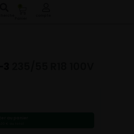
0
cherche
compte
Panier
-3
235/55 R18 100V
ter au panier
,00 € au total