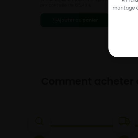
En rai
prix 
prix conseillé de 125,40 €.
montage à 
Ajouter au panier
Comment acheter 