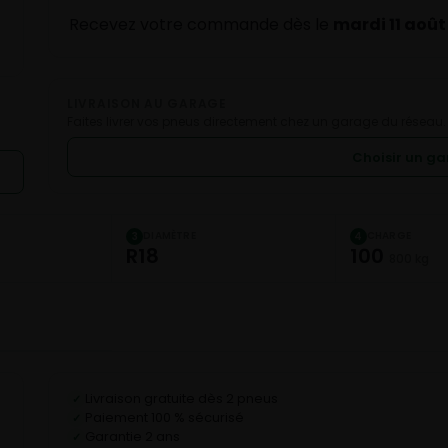
Recevez votre commande dès le
mardi 11 août
LIVRAISON AU GARAGE
Faites livrer vos pneus directement chez un garage du réseau.
Choisir un g
DIAMÈTRE
CHARGE
3
4
R18
100
800 kg
Livraison gratuite dès 2 pneus
✓
Paiement 100 % sécurisé
✓
Garantie 2 ans
✓