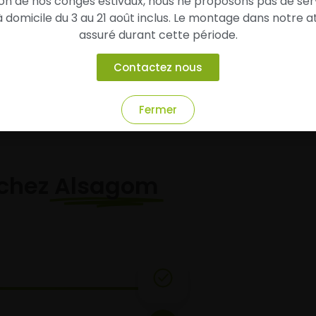
son de nos congés estivaux, nous ne proposons pas de ser
conseillé de 140,70 €.
domicile du 3 au 21 août inclus. Le montage dans notre at
assuré durant cette période.
Ajouter au panier
Ajouter au panier
Contactez nous
Fermer
chez
Alsagom