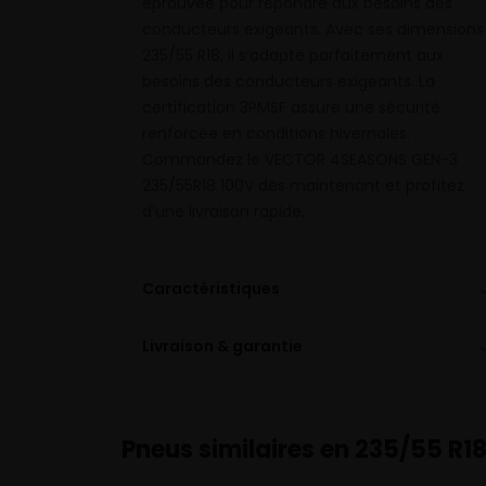
éprouvée pour répondre aux besoins des
conducteurs exigeants. Avec ses dimensions
235/55 R18, il s’adapte parfaitement aux
besoins des conducteurs exigeants. La
certification 3PMSF assure une sécurité
renforcée en conditions hivernales.
Commandez le VECTOR 4SEASONS GEN-3
235/55R18 100V dès maintenant et profitez
d’une livraison rapide.
Caractéristiques
Livraison & garantie
Pneus similaires en 235/55 R1