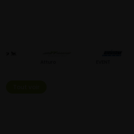
Atturo
EVENT
Fed
Tout voir