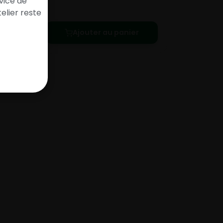
vice de
elier reste
Ajouter au panier