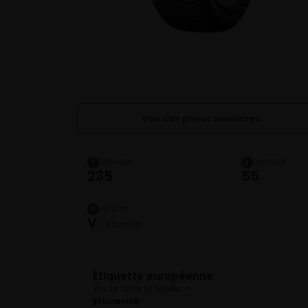
Voir des pneus similaires
LARGEUR
HAUTEUR
1
2
235
55
VITESSE
5
V
240 km/h
Étiquette européenne
Voir la fiche officielle ↗
Efficacité