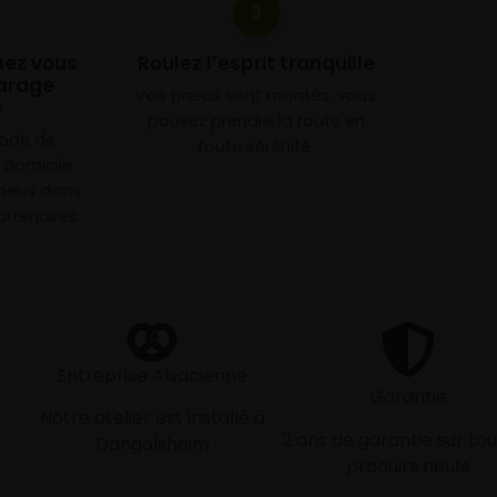
3
chez vous
Roulez l’esprit tranquille
arage
Vos pneus sont montés, vous
e
pouvez prendre la route en
mode de
toute sérénité.
à domicile
neus dans
rtenaires.
Entreprise Alsacienne
Garantie
Notre atelier est installé à
2 ans de garantie sur tou
Dangolsheim
produits neufs