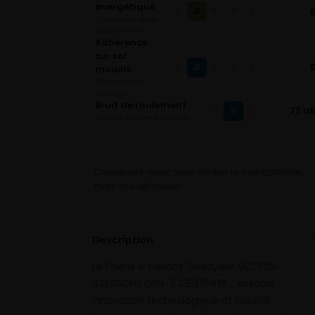
énergétique
B
A
C
D
E
Consommation
de carburant
Adhérence
sur sol
B
A
C
D
E
mouillé
Distance de
freinage
Bruit de roulement
B
72 d
A
C
Niveau sonore extérieur
Connectez-vous pour vérifier la compatibilité
avec vos véhicules
Description
Le Pneus 4 saisons Goodyear VECTOR
4SEASONS GEN-3 235/55R18 … associe
innovation technologique et fiabilité