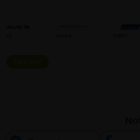
Atturo
EVENT
Fed
Tout voir
Not