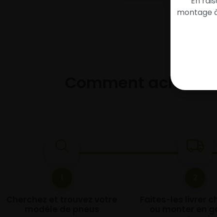
En rai
montage à 
Comment acheter 
1
2
Cherchez et trouvez votre
Faites-les livrer 
modèle de pneus
ou monter en g