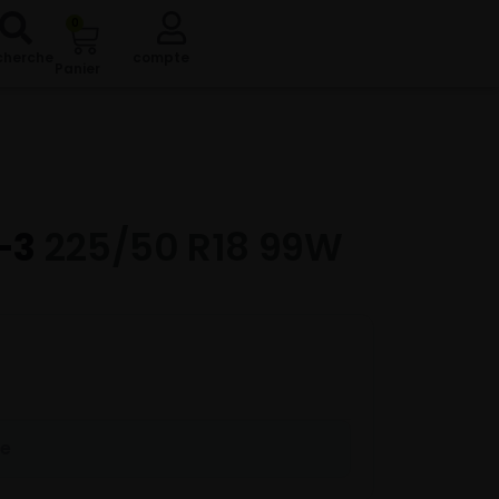
0
cherche
compte
Panier
-3
225/50 R18 99W
re