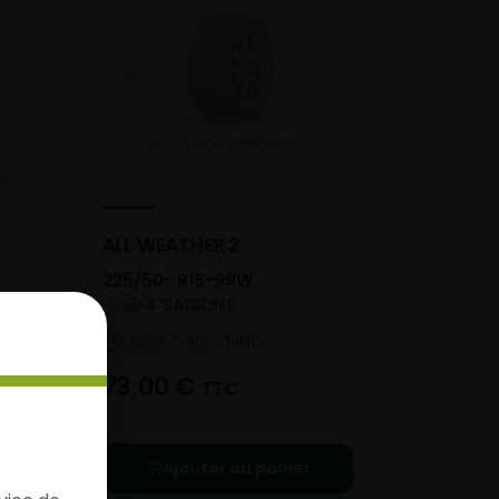
ALL WEATHER 2
225/50- R18-99W
4 SAISONS
NC
NC
NC
73,00
€
TTC
e le
Ajouter au panier