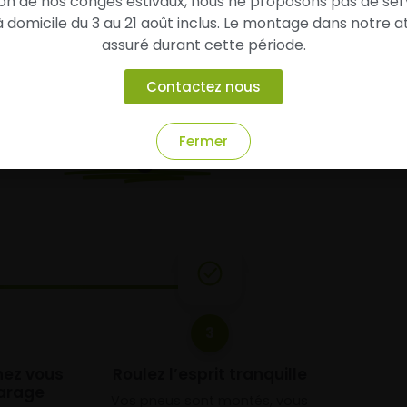
son de nos congés estivaux, nous ne proposons pas de ser
domicile du 3 au 21 août inclus. Le montage dans notre at
assuré durant cette période.
Contactez nous
Fermer
chez
Alsagom
3
chez vous
Roulez l’esprit tranquille
arage
Vos pneus sont montés, vous