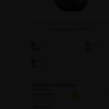
Voir des pneus similaires
LARGEUR
HAUTEUR
1
2
225
50
VITESSE
5
W
270 km/h
Étiquette européenne
Efficacité
énergétique
C
A
B
D
E
Consommation
de carburant
Adhérence