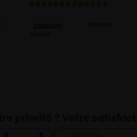
GOLDLINE
GISLAVED
eral
re priorité ? Votre satisfac