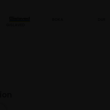
BOKA
DURO
tion