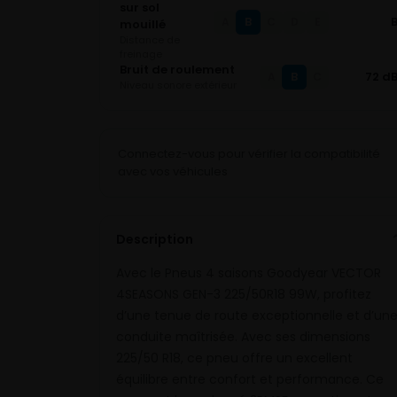
sur sol
B
A
C
D
E
mouillé
Distance de
freinage
Bruit de roulement
B
72 d
A
C
Niveau sonore extérieur
Connectez-vous pour vérifier la compatibilité
avec vos véhicules
Description
Avec le Pneus 4 saisons Goodyear VECTOR
4SEASONS GEN-3 225/50R18 99W, profitez
d’une tenue de route exceptionnelle et d’un
conduite maîtrisée. Avec ses dimensions
225/50 R18, ce pneu offre un excellent
équilibre entre confort et performance. Ce