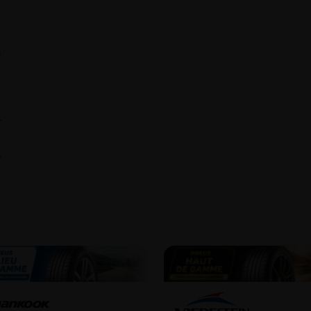
s
⌄
⌄
8