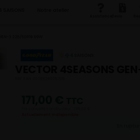
4 SAISONS
Notre atelier
Assistance
Devis
Re
EN-3 225/50R18 99W
4 SAISONS
VECTOR 4SEASONS GEN
Réf. EAN 4038526025708
171,00
€
TTC
Prix conseillé constructeur : 265,00 €
Actuellement indisponible
En ruptu