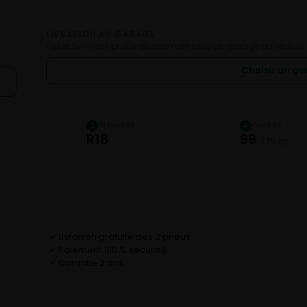
LIVRAISON AU GARAGE
Faites livrer vos pneus directement chez un garage du réseau.
Choisir un g
DIAMÈTRE
CHARGE
3
4
R18
99
775 kg
Livraison gratuite dès 2 pneus
✓
Paiement 100 % sécurisé
✓
Garantie 2 ans
✓
C