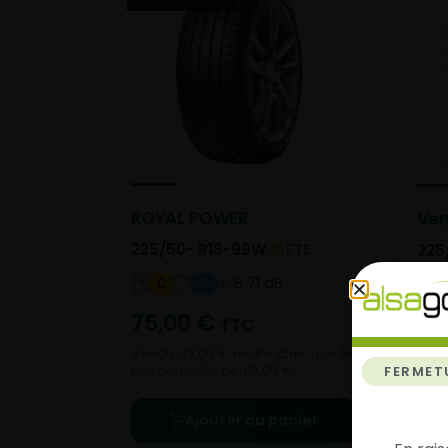
ROYAL POWER
Ven
225/50- R18-99W
ETE
225
B 71 dB
C
C
75,00
€
11
TTC
Vendu 43,00 € moins cher que le
prix conseillé de 118,00 €.
FERMET
Ajouter au panier