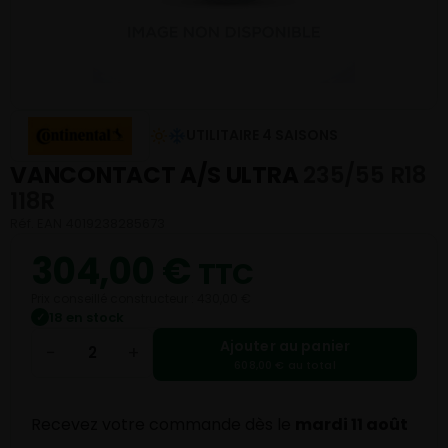
UTILITAIRE 4 SAISONS
VANCONTACT A/S ULTRA
235/55 R18
118R
Réf. EAN 4019238285673
304,00
€
TTC
Prix conseillé constructeur : 430,00 €
18 en stock
✓
Ajouter au panier
−
+
608,00 € au total
Recevez votre commande dès le
mardi 11 août