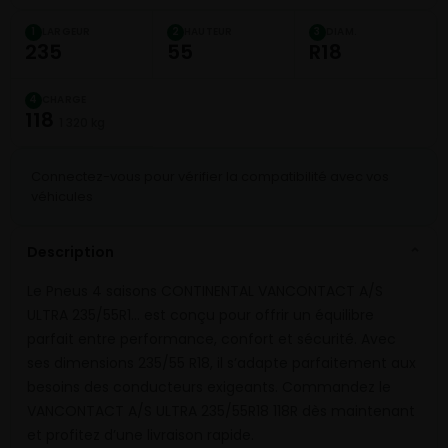
LARGEUR
HAUTEUR
DIAM.
1
2
3
235
55
R18
CHARGE
4
118
1 320 kg
Connectez-vous pour vérifier la compatibilité avec vos
véhicules
Description
⌄
Le Pneus 4 saisons CONTINENTAL VANCONTACT A/S
ULTRA 235/55R1… est conçu pour offrir un équilibre
parfait entre performance, confort et sécurité. Avec
ses dimensions 235/55 R18, il s’adapte parfaitement aux
besoins des conducteurs exigeants. Commandez le
VANCONTACT A/S ULTRA 235/55R18 118R dès maintenant
et profitez d’une livraison rapide.