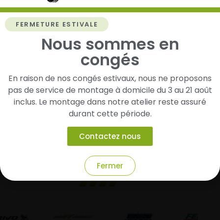
Livraison rapide
Paiement sécurisé et
modulaire
FERMETURE ESTIVALE
Livraison/Retrait en 24-
Nous sommes en
48h dans toute la france
Paiement par CB
congés
En raison de nos congés estivaux, nous ne proposons
Garantie
pas de service de montage à domicile du 3 au 21 août
Entreprise Alsacienne
inclus. Le montage dans notre atelier reste assuré
2 ans de garantie sur tous
Notre atelier est installé à
durant cette période.
les produits neufs
Dangolsheim
Contactez nous
Fermer
Nos autres marques :