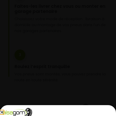
Faites-les livrer chez vous ou monter en
garage partenaire
Choisissez votre mode de réception : livraison à
domicile ou montage de vos pneus dans l’un de
nos garages partenaires.
3
Roulez l’esprit tranquille
Vos pneus sont montés, vous pouvez prendre la
route en toute sérénité.