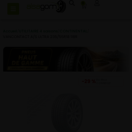
0
Accueil
/
UTILITAIRE 4 saisons
/
CONTINENTAL
/
VANCONTACT A/S ULTRA 235/55R18 118R
−29 %
DU PRIX
CONSEILLÉ