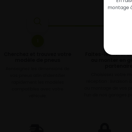
En rai
montage à 
1
2
Cherchez et trouvez votre
Faites-les livrer 
modèle de pneus
ou monter en g
partenair
Renseignez les dimensions de
Choisissez votre 
vos pneus afin d’identifier
réception : livraison 
rapidement les modèles
ou montage de vos p
compatibles avec votre
l’un de nos garages pa
véhicule.