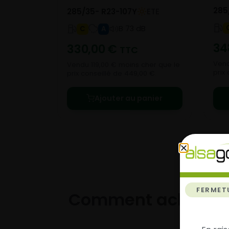
285
285/35- R23-107Y
ETE
B 73 dB
C
A
34
330,00
€
TTC
Vend
Vendu 119,00 € moins cher que le
prix
prix conseillé de 449,00 €.
Ajouter au panier
FERMET
Comment acheter 