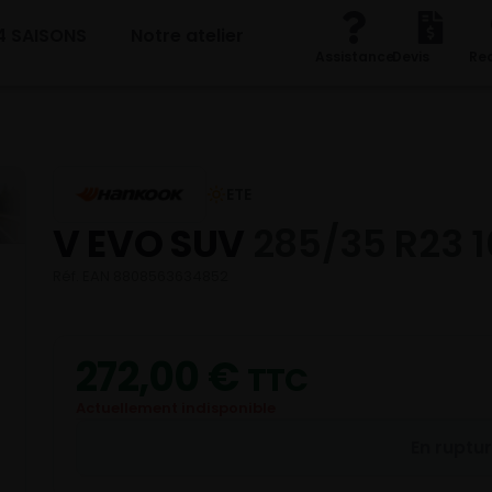
4 SAISONS
Notre atelier
Assistance
Devis
Re
ETE
V EVO SUV
285/35 R23 1
Réf. EAN 8808563634852
272,00
€
TTC
Actuellement indisponible
En ruptu