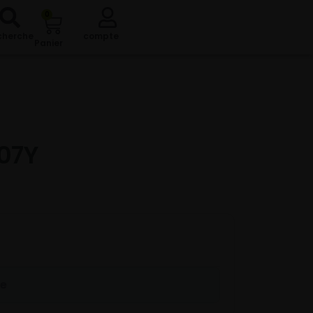
0
cherche
compte
Panier
07Y
re