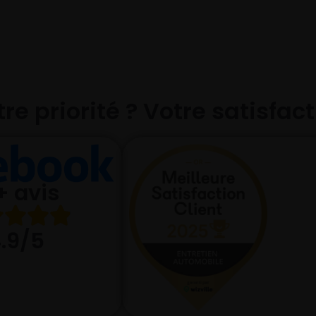
re priorité ? Votre satisfac
+ avis
.9/5