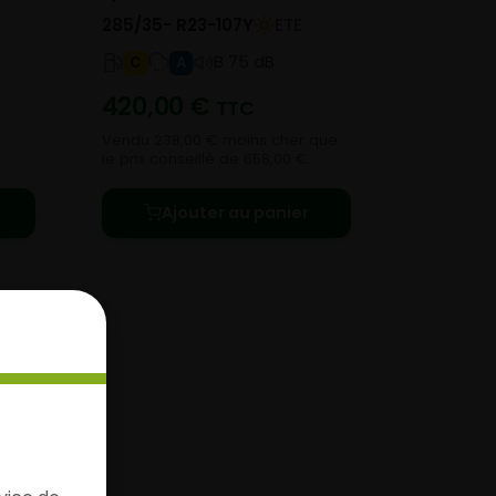
285/35- R23-107Y
ETE
B 75 dB
C
A
420,00
€
TTC
Vendu 238,00 € moins cher que
le prix conseillé de 658,00 €.
Ajouter au panier