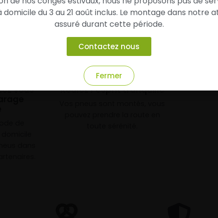
son de nos congés estivaux, nous ne proposons pas de ser
domicile du 3 au 21 août inclus. Le montage dans notre at
assuré durant cette période.
Contactez nous
3
Fermer
chez vous
Roulez l’esprit tranquille
arage
Vos pneus sont montés, vous
e
pouvez prendre la route en
mode de
toute sérénité.
à domicile
neus dans
rtenaires.