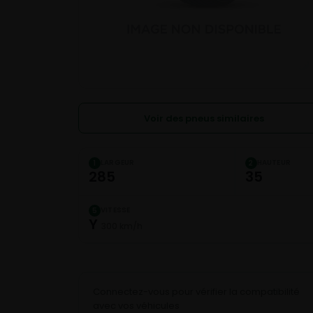
Voir des pneus similaires
LARGEUR
HAUTEUR
1
2
285
35
VITESSE
5
Y
300 km/h
Connectez-vous pour vérifier la compatibilité
avec vos véhicules