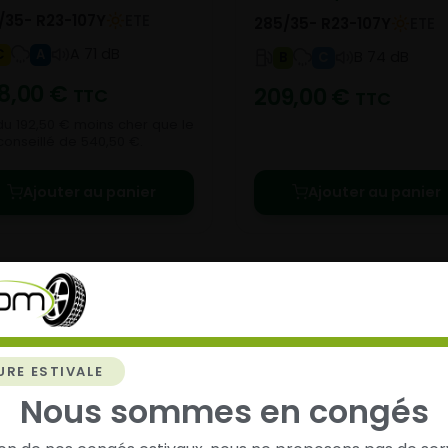
/35- R23-107Y
ETE
285/35- R23-107Y
ETE
A 71 dB
C
A
B 74 dB
B
C
8,00
€
209,00
€
TTC
TTC
u 192,50 € moins cher que le
 conseillé de 540,50 €.
Ajouter au panier
Ajouter au panier
URE ESTIVALE
chez
Alsagom
Nous sommes en congés