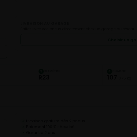
LIVRAISON AU GARAGE
Faites livrer vos pneus directement chez un garage du réseau.
Choisir un g
DIAMÈTRE
CHARGE
3
4
R23
107
975 kg
Livraison gratuite dès 2 pneus
✓
Paiement 100 % sécurisé
✓
Garantie 2 ans
✓