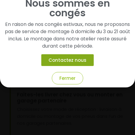
Nous sommes en
congés
1
En raison de nos congés estivaux, nous ne proposons
Cherchez et trouvez votre modèle de
pneus
pas de service de montage à domicile du 3 au 21 août
inclus. Le montage dans notre atelier reste assuré
Renseignez les dimensions de vos pneus afin
durant cette période.
d’identifier rapidement les modèles compatibles
avec votre véhicule.
Contactez nous
Fermer
2
Faites-les livrer chez vous ou monter en
garage partenaire
Choisissez votre mode de réception : livraison à
domicile ou montage de vos pneus dans l’un de
nos garages partenaires.