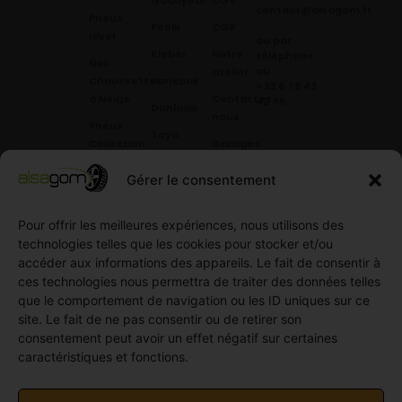
contact@alsagom.fr
Pneus
Pirelli
CGR
Hiver
ou par
Kleber
Notre
téléphone
Nos
au
atelier
Chaussettes
Hankook
+33 6 78 42
à Neige
Contactez
42 45
.
Dunloop
nous
Pneus
Toyo
Collection
Garages
Compétition
Néolin
partenaires
Gérer le consentement
Pneus
Linglong
Demande
Collection
de devis
standard
Pour offrir les meilleures expériences, nous utilisons des
Demande
technologies telles que les cookies pour stocker et/ou
Pneus
de
accéder aux informations des appareils. Le fait de consentir à
Semi
partenariat
ces technologies nous permettra de traiter des données telles
slick
Ouvrir un
que le comportement de navigation ou les ID uniques sur ce
Pneus
compte
site. Le fait de ne pas consentir ou de retirer son
Utilitaire
professionnel
consentement peut avoir un effet négatif sur certaines
4
caractéristiques et fonctions.
Offres
saisons
d’emploi
Pneus