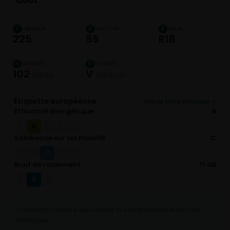
août
LARGEUR
HAUTEUR
DIAM.
1
2
3
225
55
R18
CHARGE
VITESSE
4
5
102
V
850 kg
240 km/h
Étiquette européenne
Voir la fiche officielle ↗
Efficacité énergétique
B
B
A
C
D
E
Adhérence sur sol mouillé
C
C
A
B
D
E
Bruit de roulement
71 dB
B
A
C
Connectez-vous pour vérifier la compatibilité avec vos
véhicules