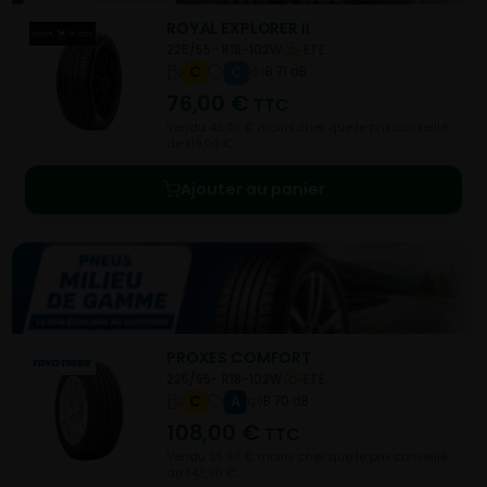
ROYAL EXPLORER II
225/55- R18-102W
ETE
C
C
B 71 dB
76,00
€
TTC
Vendu 43,00 € moins cher que le prix conseillé
de 119,00 €.
Ajouter au panier
PROXES COMFORT
225/55- R18-102W
ETE
C
A
B 70 dB
108,00
€
TTC
Vendu 35,90 € moins cher que le prix conseillé
de 143,90 €.