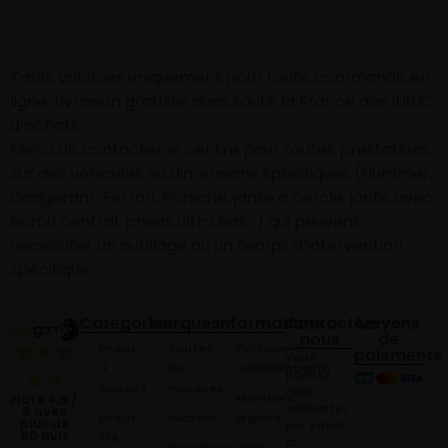
Tarifs valables uniquement pour toute commande en
ligne. Livraison gratuite dans toute la France dès 100€
d’achats
Merci de contacter le centre pour toutes prestations
sur des véhicules ou dimensions spécifiques (Hummer,
Dodgeram, Ferrari, Porsche, jante à cercle, jante avec
écrou central, pneus ultra bas…) qui peuvent
nécessiter un outillage ou un temps d’intervention
spécifique.
Catégories
Marques
Informations
Contactez-
Moyens
nous
de
Pneus
Toutes
Politique de
paiements
Vous
4
les
Confidentialité
pouvez
Saisons
marques
nous
Mentions
Noté 4,9 /
contacter
5 avec
Pneus
Michelin
légales
plus de
par email
60 avis
Été
à:
Goodyear
CGV