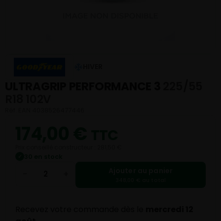
HIVER
ULTRAGRIP PERFORMANCE 3
225/55
R18 102V
Réf. EAN 4038526477446
174,00
€
TTC
Prix conseillé constructeur : 281,50 €
30 en stock
✓
Ajouter au panier
−
+
348,00 € au total
Recevez votre commande dès le
mercredi 12