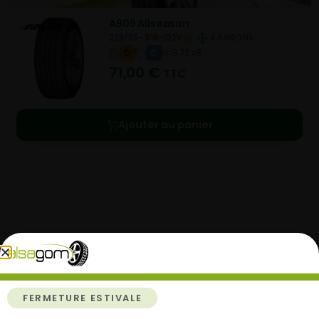
A909 Allseason
225/55- R18-102V
4 SAISONS
D
C
B 72 dB
71,00
€
TTC
Ajouter au panier
Comment acheter chez
Alsagom
FERMETURE ESTIVALE