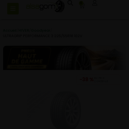
0
Accueil
/
HIVER
/
Goodyear
/
ULTRAGRIP PERFORMANCE 3 225/55R18 102V
−38 %
DU PRIX
CONSEILLÉ