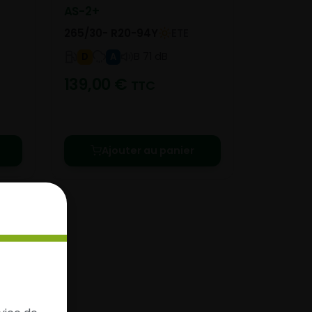
AS-2+
265/30- R20-94Y
ETE
B 71 dB
D
A
139,00
€
TTC
Ajouter au panier