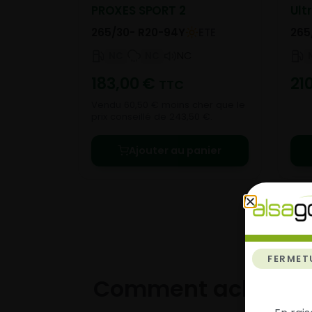
PROXES SPORT 2
Ult
265/30- R20-94Y
ETE
265
NC
NC
NC
183,00
€
21
TTC
Vendu 60,50 € moins cher que le
prix conseillé de 243,50 €.
Ajouter au panier
FERMET
Comment acheter 