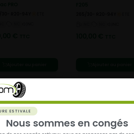
rac PRO
F205
/30- R20-94Y
ETE
265/30- R20-94Y
ETE
NC
NC
NC
NC
NC
NC
0,00
€
100,00
€
TTC
TTC
Ajouter au panier
Ajouter au panier
URE ESTIVALE
Nous sommes en congés
chez
Alsagom