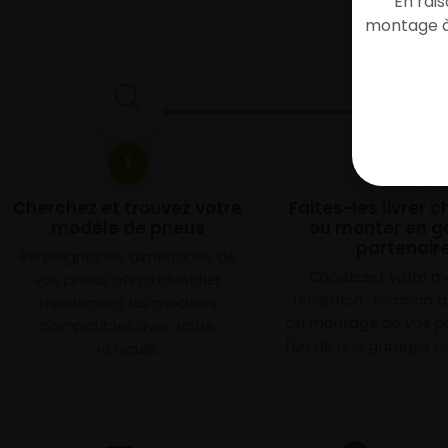
En rai
montage à 
1
2
Cherchez et trouvez votre
Faites-les livrer 
modèle de pneus
ou monter en g
partenair
Renseignez les dimensions de
Choisissez votre 
vos pneus afin d’identifier
réception : livraison 
rapidement les modèles
ou montage de vos p
compatibles avec votre
l’un de nos garages pa
véhicule.