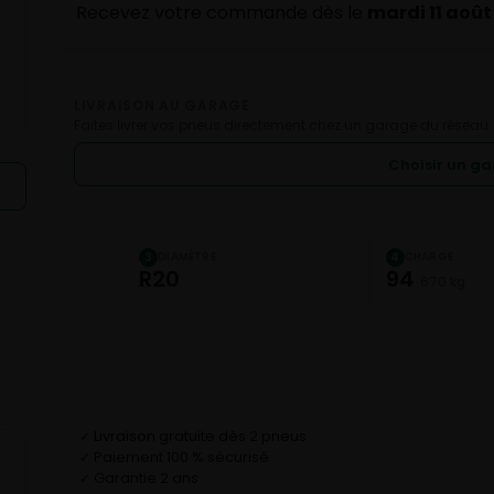
Recevez votre commande dès le
mardi 11 août
LIVRAISON AU GARAGE
Faites livrer vos pneus directement chez un garage du réseau.
Choisir un g
DIAMÈTRE
CHARGE
3
4
R20
94
670 kg
Livraison gratuite dès 2 pneus
✓
Paiement 100 % sécurisé
✓
Garantie 2 ans
✓