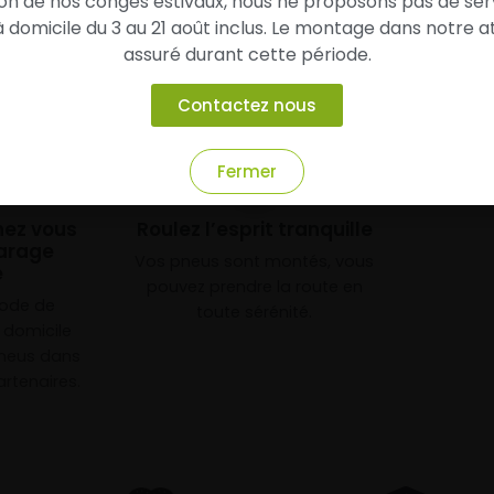
son de nos congés estivaux, nous ne proposons pas de ser
domicile du 3 au 21 août inclus. Le montage dans notre at
assuré durant cette période.
Contactez nous
Fermer
3
chez vous
Roulez l’esprit tranquille
arage
Vos pneus sont montés, vous
e
pouvez prendre la route en
mode de
toute sérénité.
à domicile
neus dans
rtenaires.