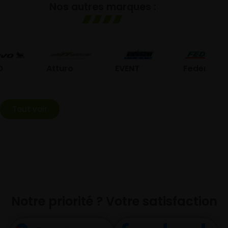
Nos autres marques :
G
Atturo
EVENT
Federal
Tout voir
Notre priorité ? Votre satisfaction