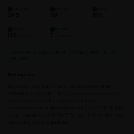
LARGEUR
HAUTEUR
DIAM.
1
2
3
245
70
R17
CHARGE
VITESSE
4
5
114
T
1 180 kg
190 km/h
Connectez-vous pour vérifier la compatibilité avec vos
véhicules
Description
⌄
Découvrez le Pneus 4 saisons BFGOODRICH TRAIL-
TERRAIN T/A 245/70R17 114T, une référence pour une
expérience de conduite optimale en toutes
circonstances. Ces dimensions sont 245/70 R17, 114T Le
TRAIL-TERRAIN T/A 245/70R17 114T est le choix idéal pour
des trajets sûrs et agréables.