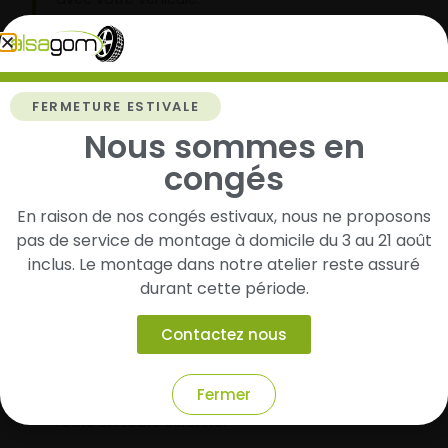
2
FERMETURE ESTIVALE
Nous sommes en
Faites-les livrer chez vous ou monter en
garage partenaire
congés
Choisissez votre mode de réception : livraison à
domicile ou montage de vos pneus dans l’un de
En raison de nos congés estivaux, nous ne proposons
nos garages partenaires.
pas de service de montage à domicile du 3 au 21 août
inclus. Le montage dans notre atelier reste assuré
durant cette période.
3
Contactez nous
Roulez l’esprit tranquille
Fermer
Vos pneus sont montés, vous pouvez prendre la
route en toute sérénité.