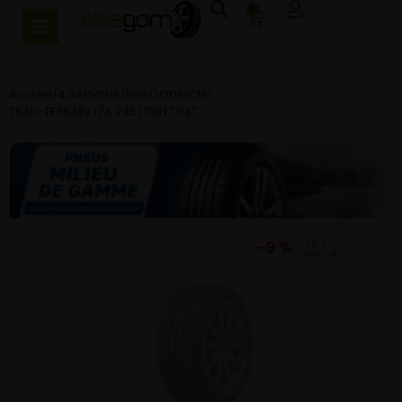
0
Accueil
/
4 SAISONS
/
BFGOODRICH
/
TRAIL-TERRAIN T/A 245/70R17 114T
−9 %
DU PRIX
CONSEILLÉ