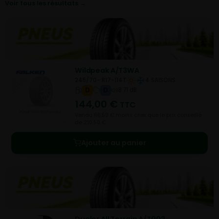
Voir tous les résultats →
Wildpeak A/T3WA
245/70- R17-114T
4 SAISONS
D
D
B 71 dB
144,00
€
TTC
Vendu 66,50 € moins cher que le prix conseillé
de 210,50 €.
Ajouter au panier
Dueler All Terrain A/T002