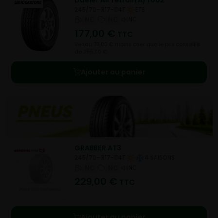
245/70- R17-114T
ETE
NC
NC
NC
177,00
€
TTC
Vendu 78,00 € moins cher que le prix conseillé
de 255,00 €.
Ajouter au panier
GRABBER AT3
245/70- R17-114T
4 SAISONS
NC
NC
NC
229,00
€
TTC
Ajouter au panier