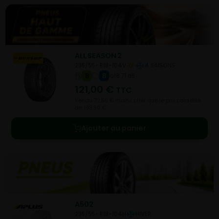
ALL SEASON 2
235/55- R18-104V
4 SAISONS
B
B
B 71 dB
121,00
€
TTC
Vendu 72,50 € moins cher que le prix conseillé
de 193,50 €.
Ajouter au panier
A502
235/55- R18-104H
HIVER