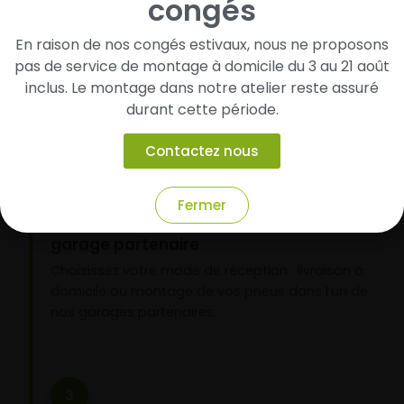
congés
Cherchez et trouvez votre modèle de
pneus
En raison de nos congés estivaux, nous ne proposons
Renseignez les dimensions de vos pneus afin
pas de service de montage à domicile du 3 au 21 août
d’identifier rapidement les modèles compatibles
inclus. Le montage dans notre atelier reste assuré
avec votre véhicule.
durant cette période.
Contactez nous
2
Fermer
Faites-les livrer chez vous ou monter en
garage partenaire
Choisissez votre mode de réception : livraison à
domicile ou montage de vos pneus dans l’un de
nos garages partenaires.
3