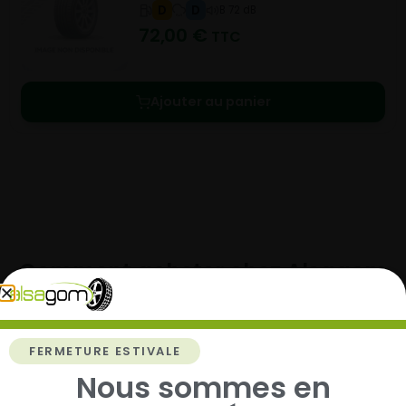
D
D
B 72 dB
72,00
€
TTC
Ajouter au panier
Comment acheter chez
Alsagom
FERMETURE ESTIVALE
Nous sommes en
1