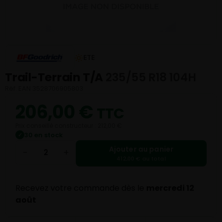
ETE
Trail-Terrain T/A
235/55 R18 104H
Réf. EAN 3528706905803
206,00
€
TTC
Prix conseillé constructeur : 212,00 €
30 en stock
✓
Ajouter au panier
−
+
412,00 € au total
Recevez votre commande dès le
mercredi 12
août