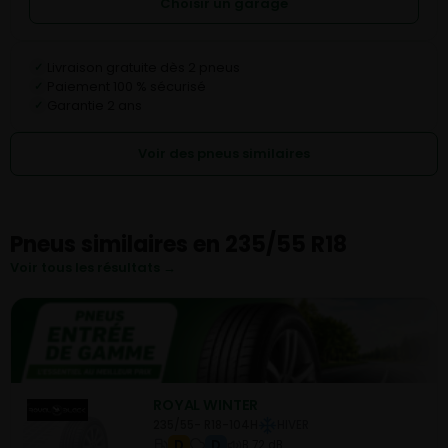
Choisir un garage
Livraison gratuite dès 2 pneus
✓
Paiement 100 % sécurisé
✓
Garantie 2 ans
✓
Voir des pneus similaires
Pneus similaires en 235/55 R18
Voir tous les résultats →
ROYAL WINTER
235/55- R18-104H
HIVER
D
D
B 72 dB