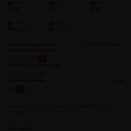
LARGEUR
HAUTEUR
DIAM.
1
2
3
235
55
R18
CHARGE
VITESSE
4
5
104
H
900 kg
210 km/h
Étiquette européenne
Voir la fiche officielle ↗
Efficacité énergétique
E
E
A
B
C
D
Adhérence sur sol mouillé
E
E
A
B
C
D
Bruit de roulement
72 dB
B
A
C
Connectez-vous pour vérifier la compatibilité avec vos
véhicules
Description
⌄