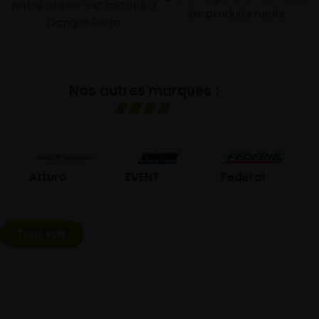
Notre atelier est installé à
les produits neufs
Dangolsheim
Nos autres marques :
GO
Atturo
EVENT
Federal
Tout voir