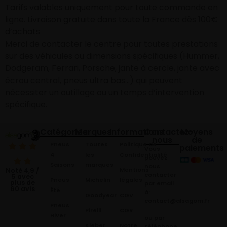
Tarifs valables uniquement pour toute commande en
ligne. Livraison gratuite dans toute la France dès 100€
d’achats
Merci de contacter le centre pour toutes prestations
sur des véhicules ou dimensions spécifiques (Hummer,
Dodgeram, Ferrari, Porsche, jante à cercle, jante avec
écrou central, pneus ultra bas…) qui peuvent
nécessiter un outillage ou un temps d’intervention
spécifique.
Catégories
Marques
Informations
Contactez-
Moyens
nous
de
Pneus
Toutes
Politique de
paiements
Vous
4
les
Confidentialité
pouvez
Saisons
marques
nous
Mentions
Noté 4,9 /
contacter
5 avec
Pneus
Michelin
légales
plus de
par email
60 avis
Été
à:
Goodyear
CGV
contact@alsagom.fr
Pneus
Pirelli
CGR
Hiver
ou par
Kleber
Notre
téléphone