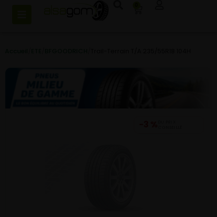
0
Accueil
/
ETE
/
BFGOODRICH
/
Trail-Terrain T/A 235/55R18 104H
−3 %
DU PRIX
CONSEILLÉ