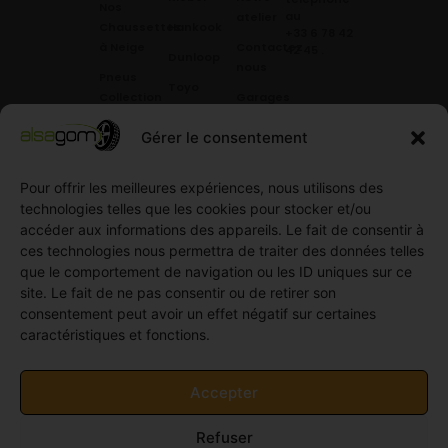
Nos
au
atelier
Chaussettes
Hankook
+33 6 78 42
à Neige
Contactez
42 45
.
Dunloop
nous
Pneus
Toyo
Collection
Garages
Compétition
Néolin
partenaires
Gérer le consentement
Pneus
Linglong
Demande
Collection
de devis
standard
Pour offrir les meilleures expériences, nous utilisons des
Demande
technologies telles que les cookies pour stocker et/ou
Pneus
de
accéder aux informations des appareils. Le fait de consentir à
Semi
partenariat
ces technologies nous permettra de traiter des données telles
slick
Ouvrir un
que le comportement de navigation ou les ID uniques sur ce
Pneus
compte
site. Le fait de ne pas consentir ou de retirer son
Utilitaire
professionnel
consentement peut avoir un effet négatif sur certaines
4
caractéristiques et fonctions.
Offres
saisons
d’emploi
Pneus
Politique
Accepter
Utilitaire
de
été
cookies
Refuser
Pneus
(UE)