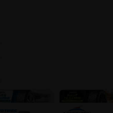
⌄
⌄
1