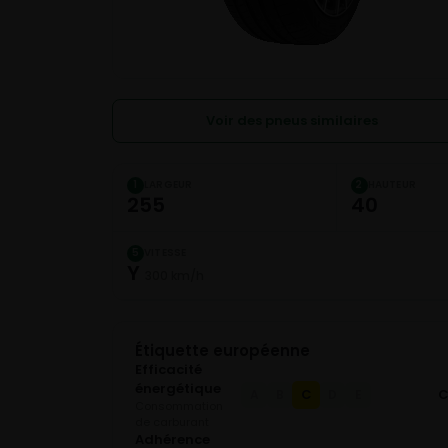
Voir des pneus similaires
LARGEUR
HAUTEUR
1
2
255
40
VITESSE
5
Y
300 km/h
Étiquette européenne
Efficacité
énergétique
C
A
B
D
E
Consommation
de carburant
Adhérence