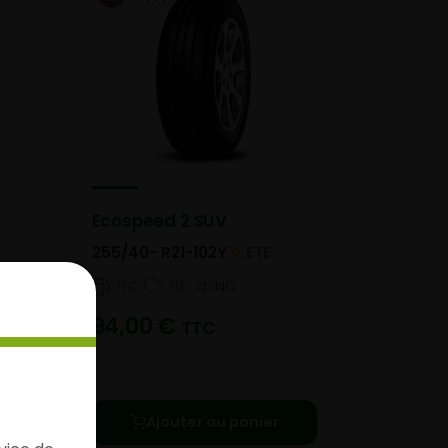
Ecospeed 2 SUV
255/40- R21-102Y
ETE
NC
NC
NC
94,00
€
TTC
Ajouter au panier