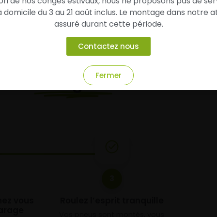
son de nos congés estivaux, nous ne proposons pas de ser
domicile du 3 au 21 août inclus. Le montage dans notre at
assuré durant cette période.
Contactez nous
Fermer
chez
Alsagom
3
chez vous
Roulez l’esprit tranquille
arage
Vos pneus sont montés, vous