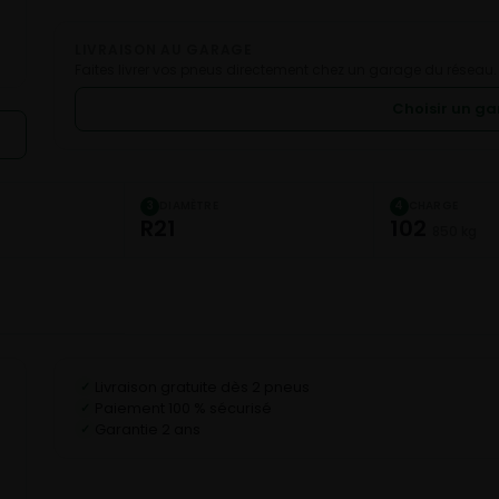
LIVRAISON AU GARAGE
Faites livrer vos pneus directement chez un garage du réseau.
Choisir un g
DIAMÈTRE
CHARGE
3
4
R21
102
850 kg
Livraison gratuite dès 2 pneus
✓
Paiement 100 % sécurisé
✓
Garantie 2 ans
✓
C