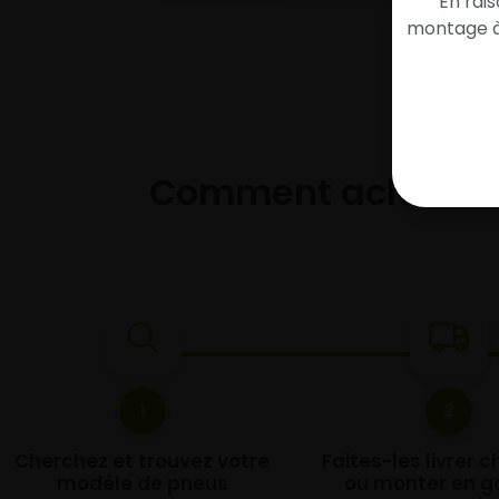
En rai
montage à 
Comment acheter 
1
2
Cherchez et trouvez votre
Faites-les livrer 
modèle de pneus
ou monter en g