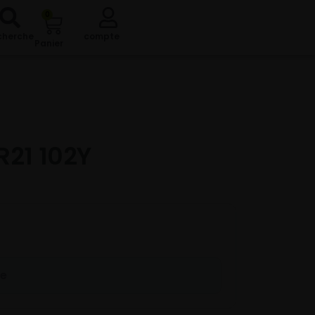
0
cherche
compte
Panier
R21 102Y
re