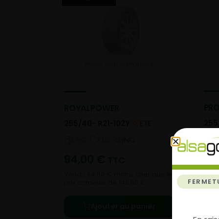
PRO
ROYALPOWER
255
255/40- R21-102Y
ETE
NC
NC
NC
19
94,00
€
TTC
Vend
Vendu 54,50 € moins cher que le
FERMET
prix 
prix conseillé de 148,50 €.
Ajouter au panier