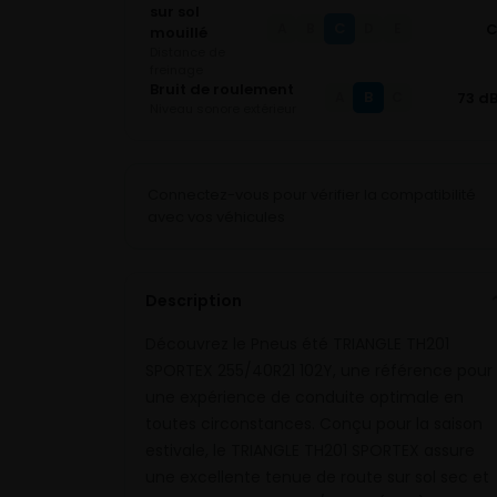
sur sol
C
A
B
D
E
mouillé
Distance de
freinage
Bruit de roulement
B
73 d
A
C
Niveau sonore extérieur
Connectez-vous pour vérifier la compatibilité
avec vos véhicules
Description
Découvrez le Pneus été TRIANGLE TH201
SPORTEX 255/40R21 102Y, une référence pour
une expérience de conduite optimale en
toutes circonstances. Conçu pour la saison
estivale, le TRIANGLE TH201 SPORTEX assure
une excellente tenue de route sur sol sec et