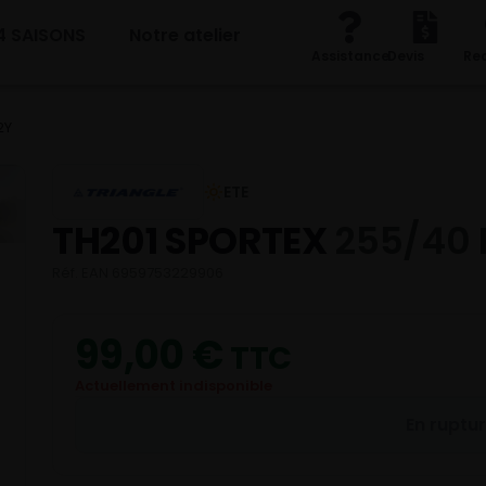
4 SAISONS
Notre atelier
Assistance
Devis
Re
2Y
ETE
TH201 SPORTEX
255/40 
Réf. EAN 6959753229906
99,00
€
TTC
Actuellement indisponible
En ruptu