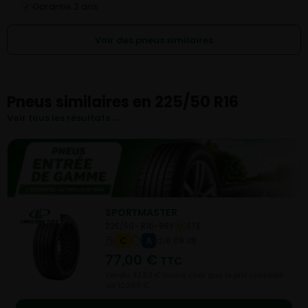
Garantie 2 ans
✓
Voir des pneus similaires
Pneus similaires en 225/50 R16
Voir tous les résultats →
SPORTMASTER
225/50- R16-96Y
ETE
C
A
B 69 dB
77,00
€
TTC
Vendu 43,50 € moins cher que le prix conseillé
de 120,50 €.