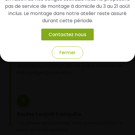
avec votre véhicule.
pas de service de montage à domicile du 3 au 21 août
inclus. Le montage dans notre atelier reste assuré
durant cette période.
2
Contactez nous
Faites-les livrer chez vous ou monter en
garage partenaire
Fermer
Choisissez votre mode de réception : livraison à
domicile ou montage de vos pneus dans l’un de
nos garages partenaires.
3
Roulez l’esprit tranquille
Vos pneus sont montés, vous pouvez prendre la
route en toute sérénité.