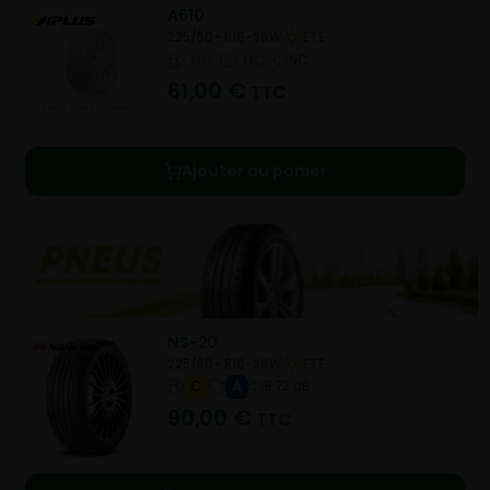
A610
225/50- R16-96W
ETE
NC
NC
NC
61,00
€
TTC
Ajouter au panier
NS-20
225/50- R16-96W
ETE
C
A
B 72 dB
90,00
€
TTC