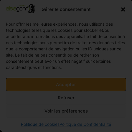
Compétition
Néolin
partenaires
Gérer le consentement
Pneus
Linglong
Demande
Collection
de devis
Pour offrir les meilleures expériences, nous utilisons des
standard
Demande
technologies telles que les cookies pour stocker et/ou
Pneus
de
accéder aux informations des appareils. Le fait de consentir à
Semi
partenariat
ces technologies nous permettra de traiter des données telles
slick
Ouvrir un
que le comportement de navigation ou les ID uniques sur ce
Pneus
compte
site. Le fait de ne pas consentir ou de retirer son
Utilitaire
professionnel
consentement peut avoir un effet négatif sur certaines
4
caractéristiques et fonctions.
Offres
saisons
d’emploi
Pneus
Politique
Accepter
Utilitaire
de
été
cookies
Refuser
Pneus
(UE)
Utilitaire
Voir les préférences
Hiver
© 2011-2026 Alsagom - Tous droits réservés -
Site
Politique de cookies
Politique de Confidentialité
crée par Univers-PC