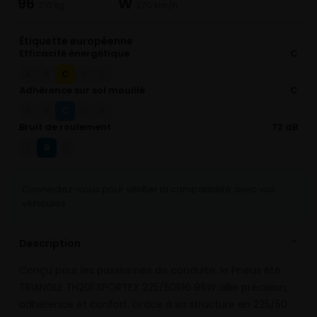
96
W
710 kg
270 km/h
Étiquette européenne
Efficacité énergétique
C
C
A
B
D
E
Adhérence sur sol mouillé
C
C
A
B
D
E
Bruit de roulement
72 dB
B
A
C
Connectez-vous pour vérifier la compatibilité avec vos
véhicules
Description
⌄
Conçu pour les passionnés de conduite, le Pneus été
TRIANGLE TH201 SPORTEX 225/50R16 96W allie précision,
adhérence et confort. Grâce à sa structure en 225/50