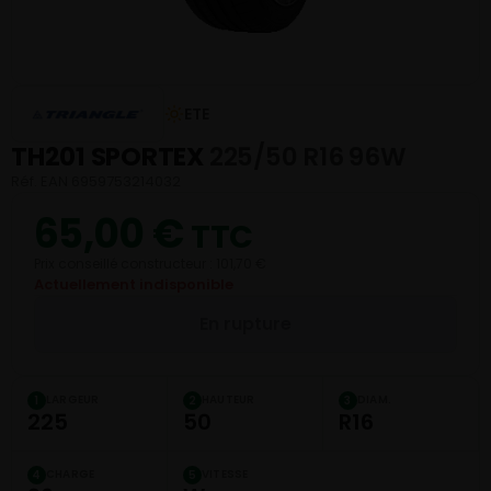
ETE
TH201 SPORTEX
225/50 R16 96W
Réf. EAN 6959753214032
65,00
€
TTC
Prix conseillé constructeur : 101,70 €
Actuellement indisponible
En rupture
LARGEUR
HAUTEUR
DIAM.
1
2
3
225
50
R16
CHARGE
VITESSE
4
5