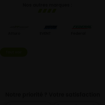
Nos autres marques :
GO
Atturo
EVENT
Federal
Tout voir
Notre priorité ? Votre satisfaction