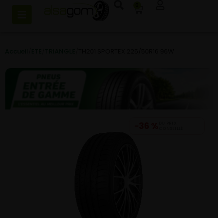
0
Accueil
/
ETE
/
TRIANGLE
/
TH201 SPORTEX 225/50R16 96W
−36 %
DU PRIX
CONSEILLÉ