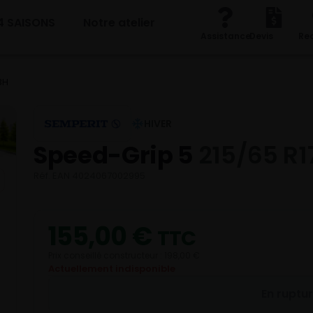
4 SAISONS
Notre atelier
Assistance
Devis
Re
3H
HIVER
Speed-Grip 5
215/65 R1
Réf. EAN 4024067002995
155,00
€
TTC
Prix conseillé constructeur : 198,00 €
Actuellement indisponible
En ruptu