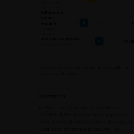
Consommation
de carburant
Adhérence
sur sol
B
A
C
D
E
mouillé
Distance de
freinage
Bruit de roulement
B
72 d
A
C
Niveau sonore extérieur
Connectez-vous pour vérifier la compatibilité
avec vos véhicules
Description
Le Pneus hiver Semperit Speed-Grip 5
215/65R17 103H est la combinaison parfaite
entre qualité, durabilité et plaisir de conduite.
Confiance, adhérence et sécurité : les