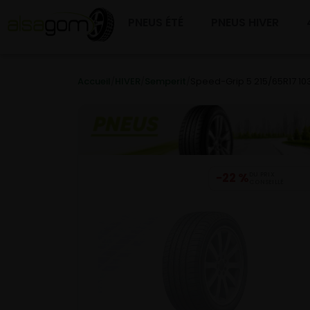
PNEUS ÉTÉ
PNEUS HIVER
Accueil
/
HIVER
/
Semperit
/
Speed-Grip 5 215/65R17 10
−22 %
DU PRIX
CONSEILLÉ