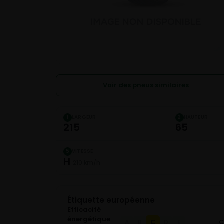
Voir des pneus similaires
LARGEUR
HAUTEUR
1
2
215
65
VITESSE
5
H
210 km/h
Étiquette européenne
Efficacité
énergétique
C
A
B
D
E