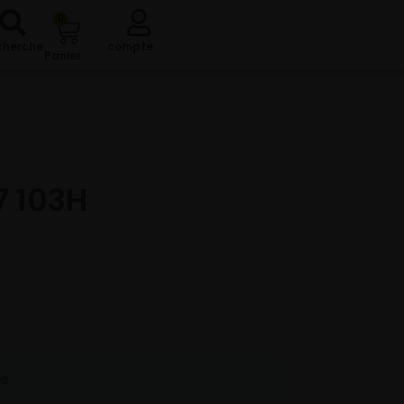
0
cherche
compte
Panier
7 103H
re