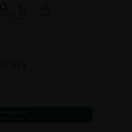
0
cherche
compte
Panier
17 91V
ter au panier
,00 € au total