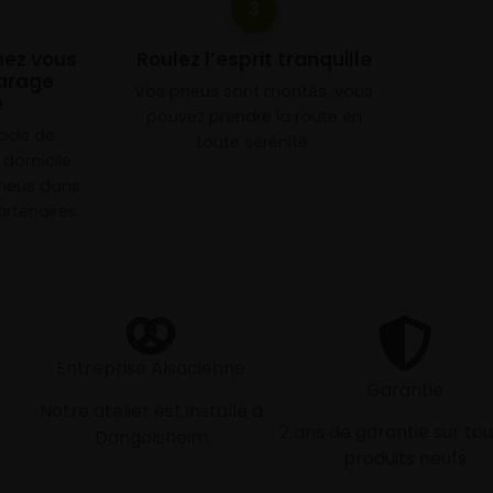
3
chez vous
Roulez l’esprit tranquille
arage
Vos pneus sont montés, vous
e
pouvez prendre la route en
mode de
toute sérénité.
à domicile
neus dans
rtenaires.
Entreprise Alsacienne
Garantie
Notre atelier est installé à
2 ans de garantie sur tou
Dangolsheim
produits neufs