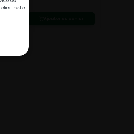
vice de
elier reste
Ajouter au panier