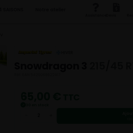
4 SAISONS
Notre atelier
Assistance
Devis
Re
1V
HIVER
Snowdragon 3
215/45 R
Réf. EAN 5420068622917
65,00
€
TTC
30 en stock
✓
Ajou
−
+
130