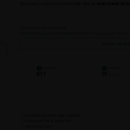
Recevez votre commande dès le
mercredi 12 
LIVRAISON AU GARAGE
Faites livrer vos pneus directement chez un garage du réseau.
Choisir un g
DIAMÈTRE
CHARGE
3
4
R17
91
615 kg
Livraison gratuite dès 2 pneus
✓
Paiement 100 % sécurisé
✓
Garantie 2 ans
✓