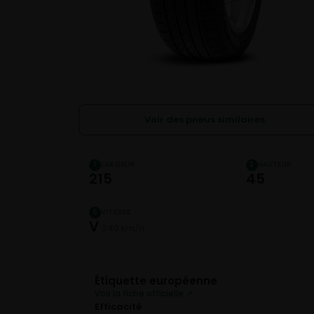
Voir des pneus similaires
LARGEUR
HAUTEUR
1
2
215
45
VITESSE
5
V
240 km/h
Étiquette européenne
Voir la fiche officielle ↗
Efficacité