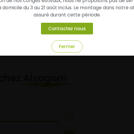
son de nos congés estivaux, nous ne proposons pas de ser
domicile du 3 au 21 août inclus. Le montage dans notre at
assuré durant cette période.
Ajouter au panier
Ajouter au panier
Contactez nous
Fermer
chez
Alsagom