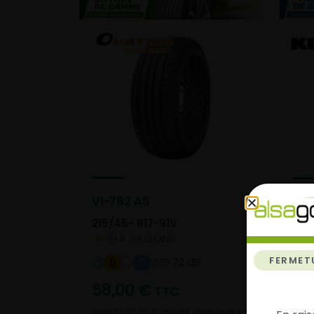
VI-782 AS
Dyn
215/45- R17-91V
215
4 SAISONS
FERMET
B 72 dB
D
C
86
58,00
€
TTC
Vendu 37,00 € moins cher que le