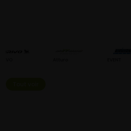
Atturo
EVENT
Fed
Tout voir