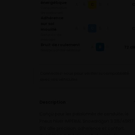
énergétique
C
A
B
D
E
Consommation
de carburant
Adhérence
sur sol
C
A
B
D
E
mouillé
Distance de
freinage
Bruit de roulement
B
72 d
A
C
Niveau sonore extérieur
Connectez-vous pour vérifier la compatibilité
avec vos véhicules
Description
Conçu pour les passionnés de conduite, le
Pneus hiver IMPERIAL Snowdragon 3 215/45R17
91V allie précision, adhérence et confort.