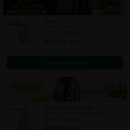
Ultrac+
205/55- R17-95W
ETE
NC
NC
NC
121,00
€
TTC
Ajouter au panier
Atrezzo 4Seasons PRO
205/55- R17-95W
4 SAISONS
NC
NC
NC
58,00
€
TTC