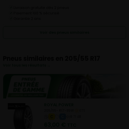
Livraison gratuite dès 2 pneus
✓
Paiement 100 % sécurisé
✓
Garantie 2 ans
✓
Voir des pneus similaires
Pneus similaires en 205/55 R17
Voir tous les résultats →
ROYAL POWER
205/55- R17-95W
ETE
C
C
B 71 dB
63,00
€
TTC