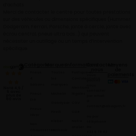
d’achats
Merci de contacter le centre pour toutes prestations
sur des véhicules ou dimensions spécifiques (Hummer,
Dodgeram, Ferrari, Porsche, jante à cercle, jante avec
écrou central, pneus ultra bas…) qui peuvent
nécessiter un outillage ou un temps d’intervention
spécifique.
Catégories
Marques
Informations
Contactez-
Moyens
nous
de
Pneus
Toutes
Politique de
paiements
Vous
4
les
Confidentialité
pouvez
Saisons
marques
nous
Mentions
Noté 4,9 /
contacter
5 avec
Pneus
Michelin
légales
plus de
par email
60 avis
Été
à:
Goodyear
CGV
contact@alsagom.fr
Pneus
Pirelli
CGR
Hiver
ou par
Kleber
Notre
téléphone
Nos
au
atelier
Chaussettes
Hankook
+33 6 78 42