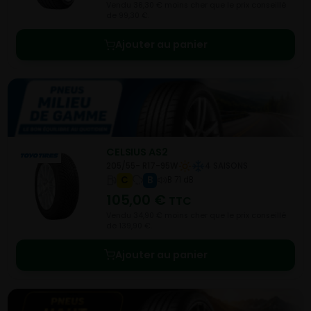
Vendu 36,30 € moins cher que le prix conseillé
de 99,30 €.
Ajouter au panier
CELSIUS AS2
205/55- R17-95W
4 SAISONS
C
B
B 71 dB
105,00
€
TTC
Vendu 34,90 € moins cher que le prix conseillé
de 139,90 €.
Ajouter au panier