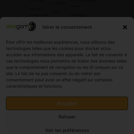
à Neige
Contactez
42 45
.
Dunloop
nous
Pneus
Toyo
Collection
Garages
Compétition
Néolin
partenaires
Gérer le consentement
Pneus
Linglong
Demande
Collection
de devis
Pour offrir les meilleures expériences, nous utilisons des
standard
Demande
technologies telles que les cookies pour stocker et/ou
Pneus
de
accéder aux informations des appareils. Le fait de consentir à
Semi
partenariat
ces technologies nous permettra de traiter des données telles
slick
Ouvrir un
que le comportement de navigation ou les ID uniques sur ce
Pneus
compte
site. Le fait de ne pas consentir ou de retirer son
Utilitaire
professionnel
consentement peut avoir un effet négatif sur certaines
4
caractéristiques et fonctions.
Offres
saisons
d’emploi
Pneus
Politique
Accepter
Utilitaire
de
été
cookies
Refuser
Pneus
(UE)
Utilitaire
Voir les préférences
Hiver