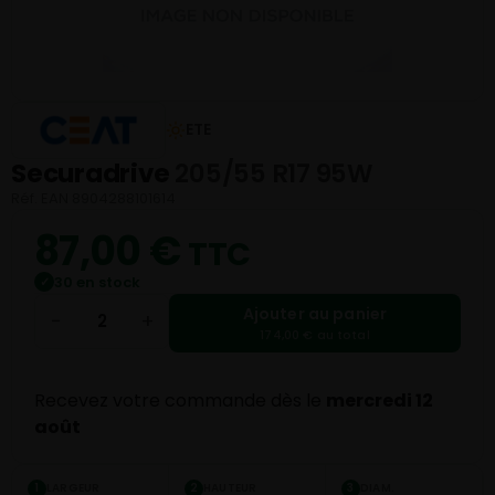
ETE
Securadrive
205/55 R17 95W
Réf. EAN 8904288101614
87,00
€
TTC
30 en stock
✓
Ajouter au panier
−
+
174,00 € au total
Recevez votre commande dès le
mercredi 12
août
LARGEUR
HAUTEUR
DIAM.
1
2
3