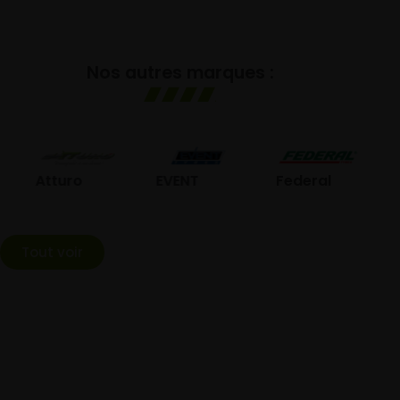
Nos autres marques :
GO
Atturo
EVENT
Federal
Tout voir