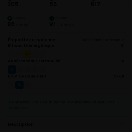
205
55
R17
CHARGE
VITESSE
4
5
95
W
690 kg
270 km/h
Étiquette européenne
Voir la fiche officielle ↗
Efficacité énergétique
C
C
A
B
D
E
Adhérence sur sol mouillé
A
A
B
C
D
E
Bruit de roulement
70 dB
B
A
C
Connectez-vous pour vérifier la compatibilité avec vos
véhicules
Description
⌄