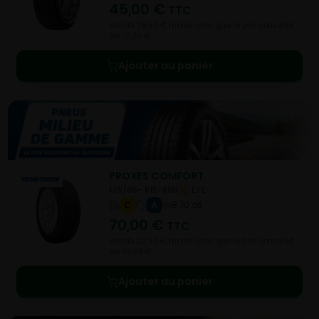
45,00
€
TTC
Vendu 25,60 € moins cher que le prix conseillé
de 70,60 €.
Ajouter au panier
PROXES COMFORT
175/65- R15-88H
ETE
C
A
B 70 dB
70,00
€
TTC
Vendu 22,60 € moins cher que le prix conseillé
de 92,60 €.
Ajouter au panier