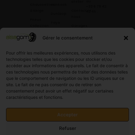
au
atelier
Chaussettes
Hankook
+33 6 78 42
à Neige
Contactez
42 45
.
Dunloop
nous
Pneus
Toyo
Collection
Garages
Compétition
Néolin
partenaires
Gérer le consentement
Pneus
Linglong
Demande
Collection
de devis
standard
Pour offrir les meilleures expériences, nous utilisons des
Demande
technologies telles que les cookies pour stocker et/ou
Pneus
de
accéder aux informations des appareils. Le fait de consentir à
Semi
partenariat
ces technologies nous permettra de traiter des données telles
slick
Ouvrir un
que le comportement de navigation ou les ID uniques sur ce
Pneus
compte
site. Le fait de ne pas consentir ou de retirer son
Utilitaire
professionnel
consentement peut avoir un effet négatif sur certaines
4
caractéristiques et fonctions.
Offres
saisons
d’emploi
Pneus
Politique
Accepter
Utilitaire
de
été
cookies
Refuser
Pneus
(UE)