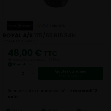
4 SAISONS
ROYAL A/S
175/65 R15 84H
Réf. EAN 6971594107281
48,00
€
TTC
Prix conseillé constructeur : 75,50 €
20 en stock
✓
Ajouter au panier
−
+
96,00 € au total
Recevez votre commande dès le
mercredi 12
août
LARGEUR
HAUTEUR
DIAM.
1
2
3