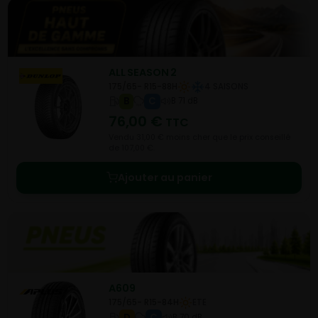
ALL SEASON 2
175/65- R15-88H
4 SAISONS
B
C
B 71 dB
76,00
€
TTC
Vendu 31,00 € moins cher que le prix conseillé
de 107,00 €.
Ajouter au panier
A609
175/65- R15-84H
ETE
D
C
B 70 dB