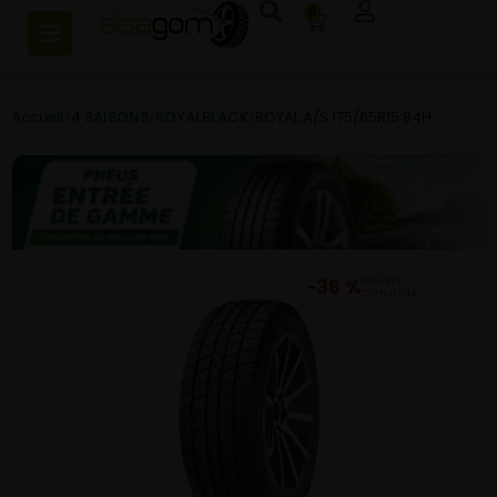
0
Accueil
/
4 SAISONS
/
ROYALBLACK
/
ROYAL A/S 175/65R15 84H
−36 %
DU PRIX
CONSEILLÉ