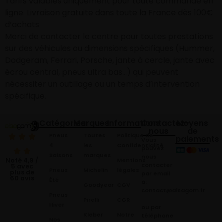
Tarifs valables uniquement pour toute commande en
ligne. Livraison gratuite dans toute la France dès 100€
d’achats
Merci de contacter le centre pour toutes prestations
sur des véhicules ou dimensions spécifiques (Hummer,
Dodgeram, Ferrari, Porsche, jante à cercle, jante avec
écrou central, pneus ultra bas…) qui peuvent
nécessiter un outillage ou un temps d’intervention
spécifique.
Catégories
Marques
Informations
Contactez-
Moyens
nous
de
Pneus
Toutes
Politique de
paiements
Vous
4
les
Confidentialité
pouvez
Saisons
marques
nous
Mentions
Noté 4,9 /
contacter
5 avec
Pneus
Michelin
légales
plus de
par email
60 avis
Été
à:
Goodyear
CGV
contact@alsagom.fr
Pneus
Pirelli
CGR
Hiver
ou par
Kleber
Notre
téléphone
Nos