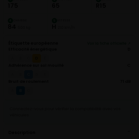
175
65
R15
CHARGE
VITESSE
4
5
84
H
500 kg
210 km/h
Étiquette européenne
Voir la fiche officielle ↗
Efficacité énergétique
D
D
A
B
C
E
Adhérence sur sol mouillé
C
C
A
B
D
E
Bruit de roulement
71 dB
B
A
C
Connectez-vous pour vérifier la compatibilité avec vos
véhicules
Description
⌄