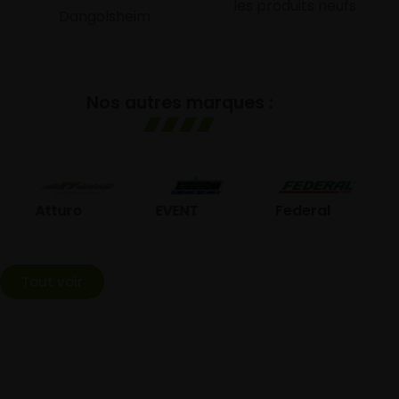
les produits neufs
Dangolsheim
Nos autres marques :
GO
Atturo
EVENT
Federal
Tout voir