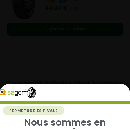
44,00
€
TTC
Ajouter au panier
Comment acheter chez
Alsagom
FERMETURE ESTIVALE
1
Nous sommes en