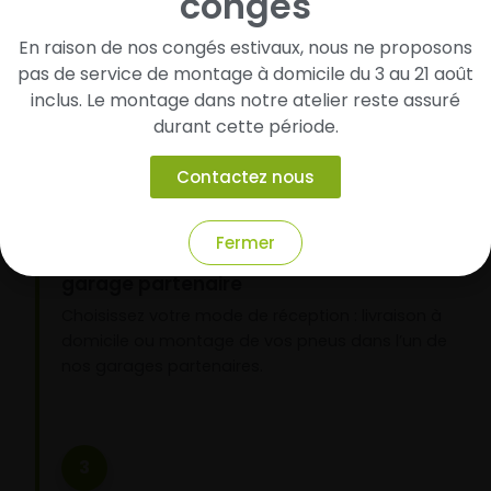
congés
Cherchez et trouvez votre modèle de
pneus
En raison de nos congés estivaux, nous ne proposons
Renseignez les dimensions de vos pneus afin
pas de service de montage à domicile du 3 au 21 août
d’identifier rapidement les modèles compatibles
inclus. Le montage dans notre atelier reste assuré
avec votre véhicule.
durant cette période.
Contactez nous
2
Fermer
Faites-les livrer chez vous ou monter en
garage partenaire
Choisissez votre mode de réception : livraison à
domicile ou montage de vos pneus dans l’un de
nos garages partenaires.
3