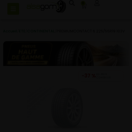
0
Accueil
/
ETE
/
CONTINENTAL
/
PREMIUMCONTACT 6 225/55R19 103V
−37 %
DU PRIX
CONSEILLÉ