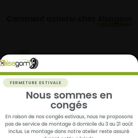
Comment acheter chez
Alsagom
1
Cherchez et trouvez votre modèle de
pneus
FERMETURE ESTIVALE
Renseignez les dimensions de vos pneus afin
Nous sommes en
d’identifier rapidement les modèles compatibles
avec votre véhicule.
congés
En raison de nos congés estivaux, nous ne proposons
pas de service de montage à domicile du 3 au 21 août
2
inclus. Le montage dans notre atelier reste assuré