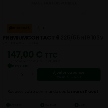
ETE
PREMIUMCONTACT 6
225/55 R19 103V
Réf. EAN 4019238288841
147,00
€
TTC
Prix conseillé constructeur : 233,00 €
9 en stock
✓
Ajouter au panier
−
+
294,00 € au total
Recevez votre commande dès le
mardi 11 août
LARGEUR
HAUTEUR
DIAM.
1
2
3