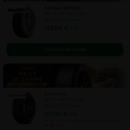
Dynaxer HP5 SUV
225/55- R19-103V
ETE
NC
NC
NC
122,00
€
TTC
Ajouter au panier
E Primacy
225/55- R19-103V
ETE
NC
NC
NC
117,00
€
TTC
Vendu 71,00 € moins cher que le prix conseillé
de 188,00 €.