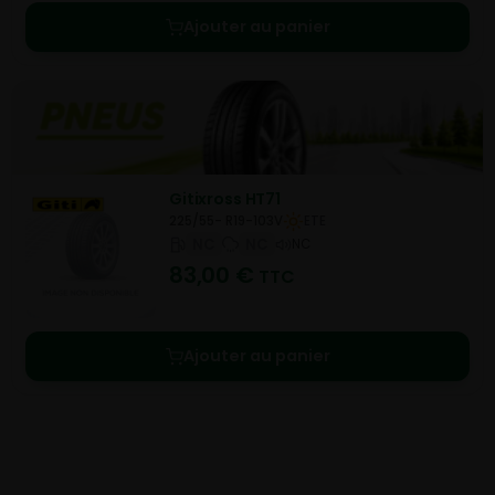
Ajouter au panier
Gitixross HT71
225/55- R19-103V
ETE
NC
NC
NC
83,00
€
TTC
Ajouter au panier