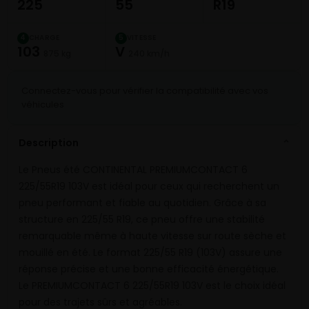
225
55
R19
CHARGE
VITESSE
4
5
103
V
875 kg
240 km/h
Connectez-vous pour vérifier la compatibilité avec vos
véhicules
Description
⌄
Le Pneus été CONTINENTAL PREMIUMCONTACT 6
225/55R19 103V est idéal pour ceux qui recherchent un
pneu performant et fiable au quotidien. Grâce à sa
structure en 225/55 R19, ce pneu offre une stabilité
remarquable même à haute vitesse sur route sèche et
mouillé en été. Le format 225/55 R19 (103V) assure une
réponse précise et une bonne efficacité énergétique.
Le PREMIUMCONTACT 6 225/55R19 103V est le choix idéal
pour des trajets sûrs et agréables.