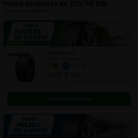
Pneus similaires en 225/55 R19
Voir tous les résultats →
PURSUIT SUV
225/55- R19-103W
ETE
B
A
B 71 dB
91,00
€
TTC
Vendu 45,90 € moins cher que le prix conseillé
de 136,90 €.
Ajouter au panier