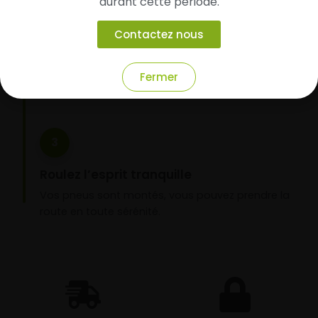
durant cette période.
Faites-les livrer chez vous ou monter en
garage partenaire
Contactez nous
Choisissez votre mode de réception : livraison à
domicile ou montage de vos pneus dans l’un de
Fermer
nos garages partenaires.
3
Roulez l’esprit tranquille
Vos pneus sont montés, vous pouvez prendre la
route en toute sérénité.