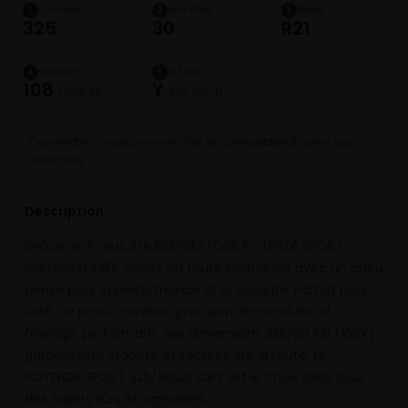
LARGEUR
HAUTEUR
DIAM.
1
2
3
325
30
R21
CHARGE
VITESSE
4
5
108
Y
1 000 kg
300 km/h
Connectez-vous pour vérifier la compatibilité avec vos
véhicules
Description
⌄
Grâce au Pneus été BRIDGESTONE POTENZA SPORT
325/30R21 108Y, roulez en toute confiance avec un pneu
pensé pour la performance et la sécurité. Parfait pour
l’été, ce pneu combine précision de conduite et
freinage performant. Ses dimensions 325/30 R21 (108Y)
garantissent stabilité et sécurité sur la route. Le
POTENZA SPORT 325/30R21 108Y est le choix idéal pour
des trajets sûrs et agréables.