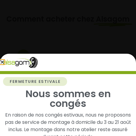
Comment acheter chez
Alsagom
1
Cherchez et trouvez votre modèle de
pneus
FERMETURE ESTIVALE
Renseignez les dimensions de vos pneus afin
Nous sommes en
d’identifier rapidement les modèles compatibles
avec votre véhicule.
congés
En raison de nos congés estivaux, nous ne proposons
pas de service de montage à domicile du 3 au 21 août
2
inclus. Le montage dans notre atelier reste assuré