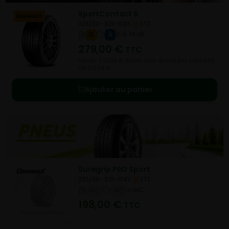
SportContact 6
325/30- R21-108Y
ETE
D
A
B 74 dB
279,00
€
TTC
Vendu 233,00 € moins cher que le prix conseillé
de 512,00 €.
Ajouter au panier
Suregrip PRO Sport
325/30- R21-108Y
ETE
NC
NC
NC
198,00
€
TTC