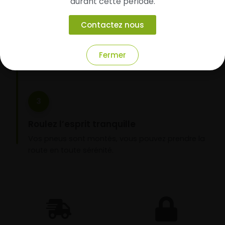
durant cette période.
Faites-les livrer chez vous ou monter en
garage partenaire
Contactez nous
Choisissez votre mode de réception : livraison à
domicile ou montage de vos pneus dans l’un de
Fermer
nos garages partenaires.
3
Roulez l’esprit tranquille
Vos pneus sont montés, vous pouvez prendre la
route en toute sérénité.