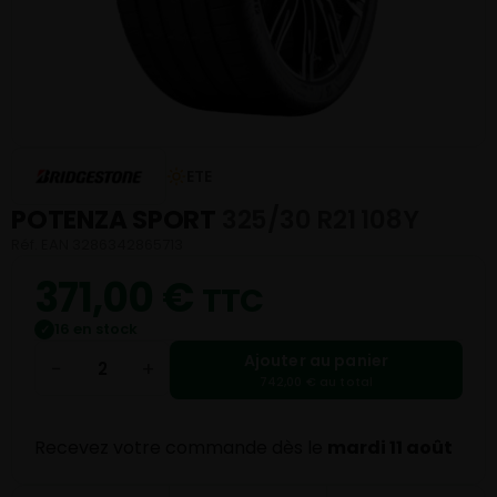
ETE
POTENZA SPORT
325/30 R21 108Y
Réf. EAN 3286342865713
371,00
€
TTC
16 en stock
✓
Ajouter au panier
−
+
742,00 € au total
Recevez votre commande dès le
mardi 11 août