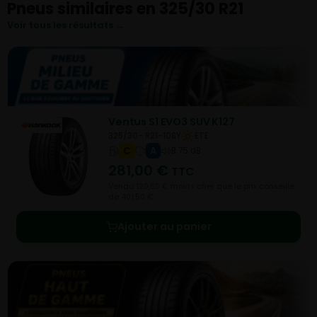
Pneus similaires en 325/30 R21
Voir tous les résultats →
Ventus S1 EVO3 SUV K127
325/30- R21-108Y
ETE
C
A
B 75 dB
281,00
€
TTC
Vendu 120,50 € moins cher que le prix conseillé
de 401,50 €.
Ajouter au panier