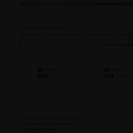
Recevez votre commande dès le
mercredi 12 
LIVRAISON AU GARAGE
Faites livrer vos pneus directement chez un garage du réseau.
Choisir un g
DIAMÈTRE
CHARGE
3
4
R20
104
900 kg
Livraison gratuite dès 2 pneus
✓
Paiement 100 % sécurisé
✓
Garantie 2 ans
✓