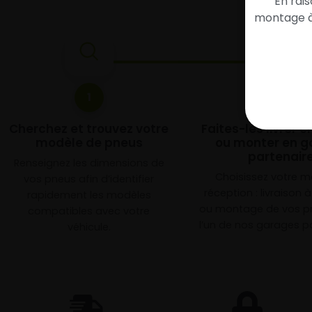
En rai
montage à 
1
2
Cherchez et trouvez votre
Faites-les livrer 
modèle de pneus
ou monter en g
partenair
Renseignez les dimensions de
Choisissez votre 
vos pneus afin d’identifier
réception : livraison 
rapidement les modèles
ou montage de vos p
compatibles avec votre
l’un de nos garages pa
véhicule.