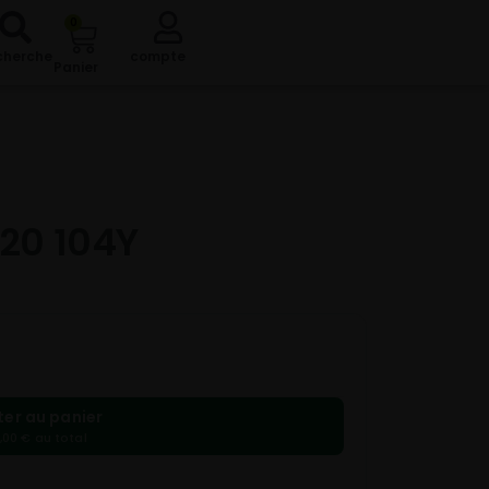
0
cherche
compte
Panier
20 104Y
ter au panier
,00 € au total