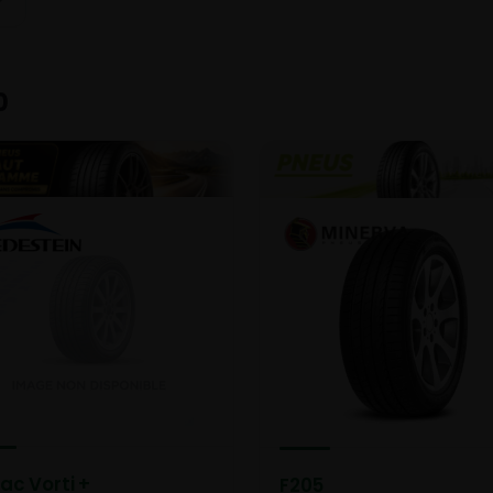
0
rac Vorti +
F205