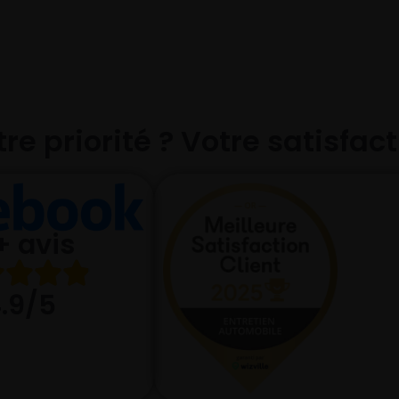
re priorité ? Votre satisfac
+ avis
.9/5