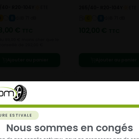
/40- R20-104Y
ETE
265/40- R20-104Y
ETE
B 71 dB
B 71 dB
D
B
C
B
3,00
€
102,00
€
TTC
TTC
u 89,00 € moins cher que le
 conseillé de 292,00 €.
Ajouter au panier
Ajouter au panier
URE ESTIVALE
chez
Alsagom
Nous sommes en congés