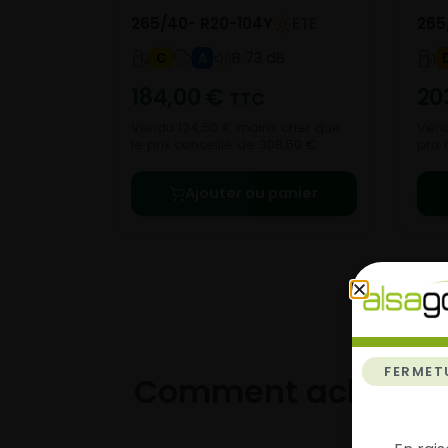
265/40- R20-104Y
ETE
265
B 73 dB
C
A
184,00
€
20
TTC
Vendu 124,50 € moins cher que
Vend
le prix conseillé de 308,50 €.
prix
Ajouter au panier
FERMET
Comment acheter 