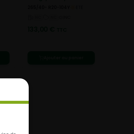
265/40- R20-104Y
ETE
NC
NC
NC
133,00
€
TTC
Ajouter au panier