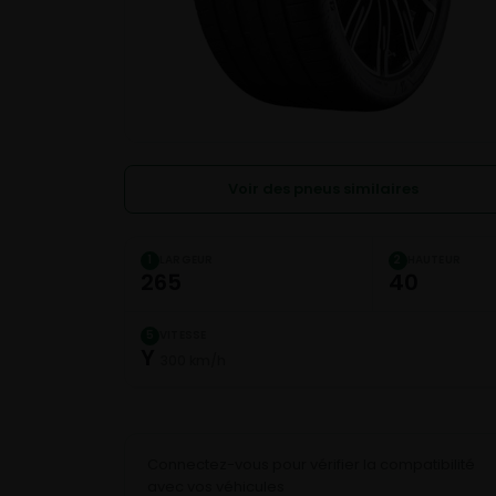
Voir des pneus similaires
LARGEUR
HAUTEUR
1
2
265
40
VITESSE
5
Y
300 km/h
Connectez-vous pour vérifier la compatibilité
avec vos véhicules