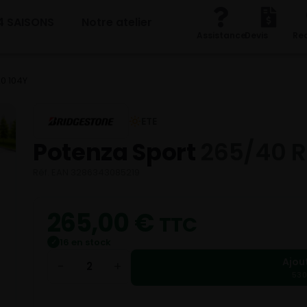
4 SAISONS
Notre atelier
Assistance
Devis
Re
0 104Y
ETE
Potenza Sport
265/40 R
Réf. EAN 3286343085219
265,00
€
TTC
16 en stock
✓
Ajou
−
+
530