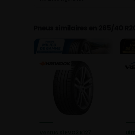
Pneus similaires en 265/40 R2
Ventus S1 EVO3 K127
Ult