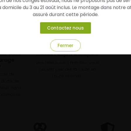
son de nos congés estivaux, nous ne proposons pas de ser
domicile du 3 au 21 août inclus. Le montage dans notre at
assuré durant cette période.
Contactez nous
3
Fermer
chez vous
Roulez l’esprit tranquille
arage
Vos pneus sont montés, vous
e
pouvez prendre la route en
mode de
toute sérénité.
à domicile
neus dans
rtenaires.