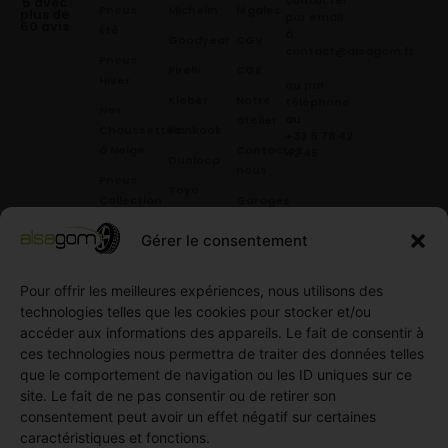
5 avec
Pneus
Michelin
légales
plus de
par email
60 avis
Été
à:
Goodyear
CGV
contact@alsagom.fr
Pneus
Pirelli
CGR
Hiver
ou par
Kleber
Notre
téléphone
Nos
au
atelier
Chaussettes
Hankook
+33 6 78 42
à Neige
Contactez
42 45
.
Dunloop
nous
Pneus
Toyo
Collection
Garages
Compétition
Néolin
partenaires
Gérer le consentement
Pneus
Linglong
Demande
Collection
de devis
standard
Pour offrir les meilleures expériences, nous utilisons des
Demande
technologies telles que les cookies pour stocker et/ou
Pneus
de
accéder aux informations des appareils. Le fait de consentir à
Semi
partenariat
ces technologies nous permettra de traiter des données telles
slick
Ouvrir un
que le comportement de navigation ou les ID uniques sur ce
Pneus
compte
site. Le fait de ne pas consentir ou de retirer son
Utilitaire
professionnel
consentement peut avoir un effet négatif sur certaines
4
caractéristiques et fonctions.
Offres