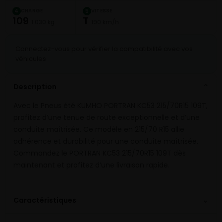
CHARGE
VITESSE
4
5
109
T
1 030 kg
190 km/h
Connectez-vous pour vérifier la compatibilité avec vos
véhicules
Description
⌄
Avec le Pneus été KUMHO PORTRAN KC53 215/70R15 109T,
profitez d’une tenue de route exceptionnelle et d’une
conduite maîtrisée. Ce modèle en 215/70 R15 allie
adhérence et durabilité pour une conduite maîtrisée.
Commandez le PORTRAN KC53 215/70R15 109T dès
maintenant et profitez d’une livraison rapide.
⌄
Caractéristiques