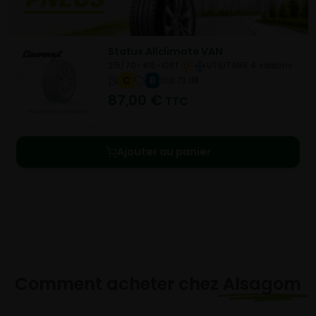
Status Allclimate VAN
215/70- R15-109T
UTILITAIRE 4 saisons
C
B
B 73 dB
87,00
€
TTC
Ajouter au panier
Comment acheter chez
Alsagom