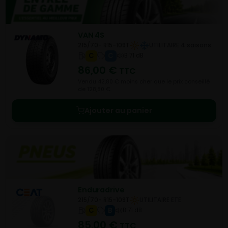
VAN 4S
215/70- R15-109T
UTILITAIRE 4 saisons
C
C
B 71 dB
86,00
€
TTC
Vendu 42,80 € moins cher que le prix conseillé
de 128,80 €.
Ajouter au panier
Enduradrive
215/70- R15-109T
UTILITAIRE ETE
C
B
B 71 dB
85,00
€
TTC