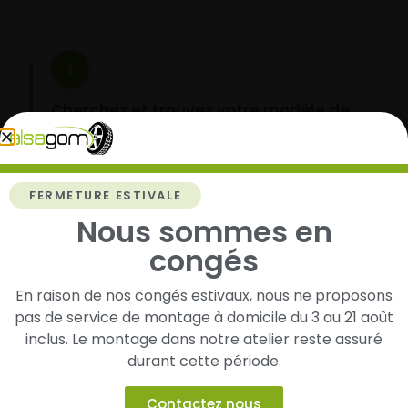
1
Cherchez et trouvez votre modèle de
pneus
Renseignez les dimensions de vos pneus afin
d’identifier rapidement les modèles compatibles
FERMETURE ESTIVALE
avec votre véhicule.
Nous sommes en
congés
2
En raison de nos congés estivaux, nous ne proposons
pas de service de montage à domicile du 3 au 21 août
Faites-les livrer chez vous ou monter en
inclus. Le montage dans notre atelier reste assuré
garage partenaire
durant cette période.
Choisissez votre mode de réception : livraison à
domicile ou montage de vos pneus dans l’un de
Contactez nous