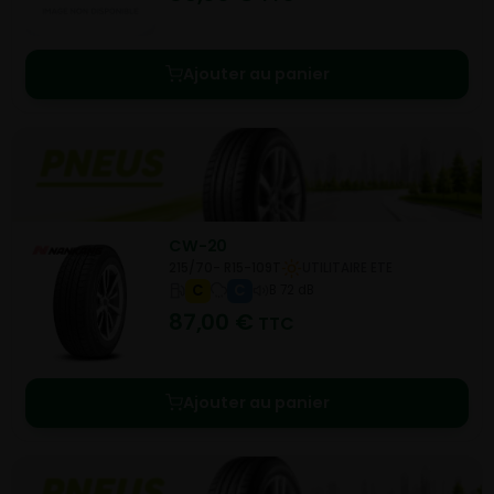
Ajouter au panier
CW-20
215/70- R15-109T
UTILITAIRE ETE
C
C
B 72 dB
87,00
€
TTC
Ajouter au panier