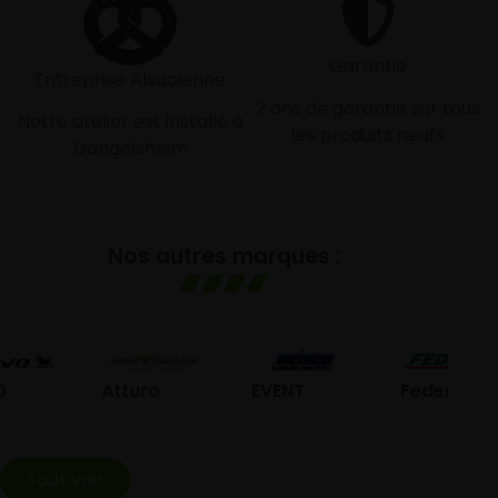
Garantie
Entreprise Alsacienne
2 ans de garantie sur tous
Notre atelier est installé à
les produits neufs
Dangolsheim
Nos autres marques :
G
Atturo
EVENT
Federal
Tout voir