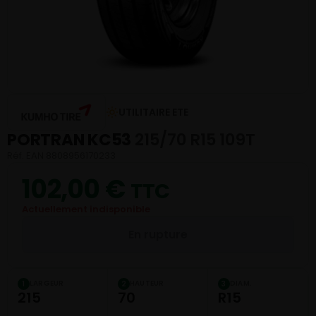
UTILITAIRE ETE
PORTRAN KC53
215/70 R15 109T
Réf. EAN 8808956170233
102,00
€
TTC
Actuellement indisponible
En rupture
LARGEUR
HAUTEUR
DIAM.
1
2
3
215
70
R15