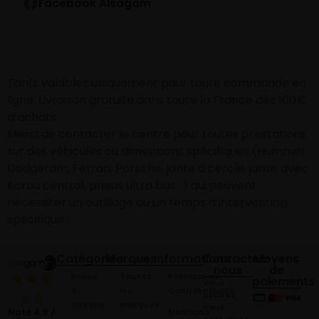
Facebook Alsagom
Tarifs valables uniquement pour toute commande en
ligne. Livraison gratuite dans toute la France dès 100€
d’achats
Merci de contacter le centre pour toutes prestations
sur des véhicules ou dimensions spécifiques (Hummer,
Dodgeram, Ferrari, Porsche, jante à cercle, jante avec
écrou central, pneus ultra bas…) qui peuvent
nécessiter un outillage ou un temps d’intervention
spécifique.
Catégories
Marques
Informations
Contactez-
Moyens
nous
de
Pneus
Toutes
Politique de
paiements
Vous
4
les
Confidentialité
pouvez
Saisons
marques
nous
Mentions
Noté 4,9 /
contacter