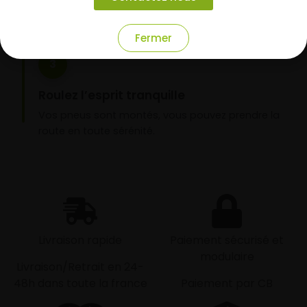
nos garages partenaires.
Fermer
3
Roulez l’esprit tranquille
Vos pneus sont montés, vous pouvez prendre la
route en toute sérénité.
Livraison rapide
Paiement sécurisé et
modulaire
Livraison/Retrait en 24-
48h dans toute la france
Paiement par CB