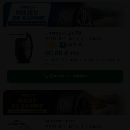
Kinergy 4S 2 H750
255/55- R20-110Y
4 SAISONS
C
B
B 73 dB
193,00
€
TTC
Vendu 98,00 € moins cher que le prix conseillé
de 291,00 €.
Ajouter au panier
Quatrac PRO+
255/55- R20-110Y
4 SAISONS