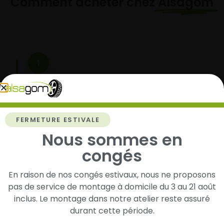
Comment acheter chez
Alsagom
1
Cherchez et trouvez votre modèle de
pneus
Renseignez les dimensions de vos pneus afin
FERMETURE ESTIVALE
d’identifier rapidement les modèles compatibles
avec votre véhicule.
Nous sommes en
congés
En raison de nos congés estivaux, nous ne proposons
2
pas de service de montage à domicile du 3 au 21 août
inclus. Le montage dans notre atelier reste assuré
Faites-les livrer chez vous ou monter en
durant cette période.
garage partenaire