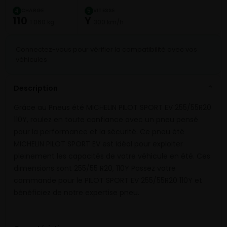
CHARGE
VITESSE
4
5
110
Y
1 060 kg
300 km/h
Connectez-vous pour vérifier la compatibilité avec vos
véhicules
Description
⌄
Grâce au Pneus été MICHELIN PILOT SPORT EV 255/55R20
110Y, roulez en toute confiance avec un pneu pensé
pour la performance et la sécurité. Ce pneu été
MICHELIN PILOT SPORT EV est idéal pour exploiter
pleinement les capacités de votre véhicule en été. Ces
dimensions sont 255/55 R20, 110Y Passez votre
commande pour le PILOT SPORT EV 255/55R20 110Y et
bénéficiez de notre expertise pneu.