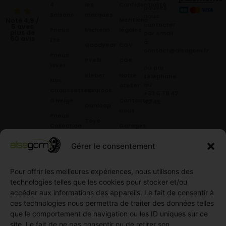
4
les
Confidentialité
pouvez
Saisons
marques
nous
Mentions
Noté 4,9 /
contacter
5 avec
Pneus
Michelin
légales
plus de
par email
60 avis
Été
à:
Goodyear
CGV
contact@alsagom.fr
Pneus
Pirelli
CGR
Hiver
ou par
Kleber
Notre
téléphone
Nos
au
atelier
Chaussettes
Hankook
+33 6 78 42
à Neige
Contactez
42 45
.
Dunloop
nous
Pneus
Toyo
Collection
Garages
Compétition
Néolin
partenaires
Gérer le consentement
Pneus
Linglong
Demande
Collection
de devis
Pour offrir les meilleures expériences, nous utilisons des
standard
Demande
technologies telles que les cookies pour stocker et/ou
Pneus
de
accéder aux informations des appareils. Le fait de consentir à
Semi
partenariat
ces technologies nous permettra de traiter des données telles
slick
Ouvrir un
que le comportement de navigation ou les ID uniques sur ce
Pneus
compte
site. Le fait de ne pas consentir ou de retirer son