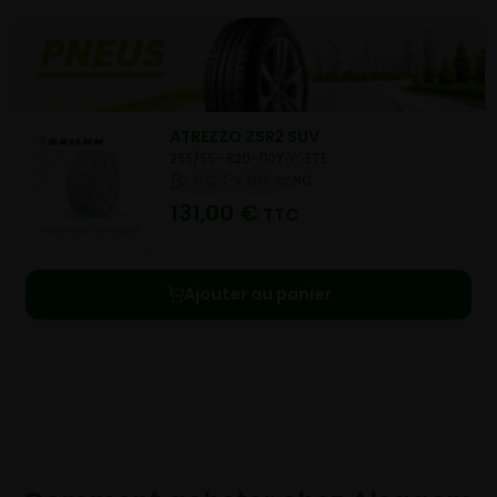
ATREZZO ZSR2 SUV
255/55- R20-110Y
ETE
NC
NC
NC
131,00
€
TTC
Ajouter au panier