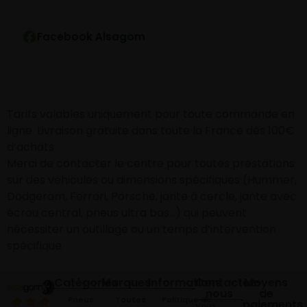
Facebook Alsagom
Tarifs valables uniquement pour toute commande en
ligne. Livraison gratuite dans toute la France dès 100€
d’achats
Merci de contacter le centre pour toutes prestations
sur des véhicules ou dimensions spécifiques (Hummer,
Dodgeram, Ferrari, Porsche, jante à cercle, jante avec
écrou central, pneus ultra bas…) qui peuvent
nécessiter un outillage ou un temps d’intervention
spécifique.
Catégories
Marques
Informations
Contactez-
Moyens
nous
de
Pneus
Toutes
Politique de
paiements
Vous