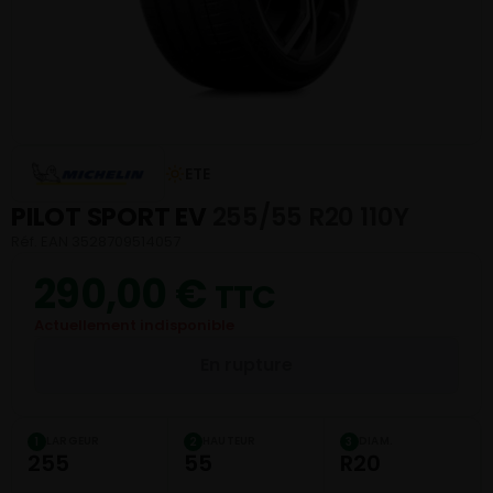
ETE
PILOT SPORT EV
255/55 R20 110Y
Réf. EAN 3528709514057
290,00
€
TTC
Actuellement indisponible
En rupture
LARGEUR
HAUTEUR
DIAM.
1
2
3
255
55
R20