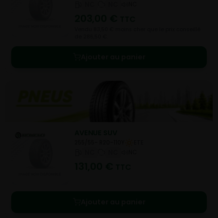
NC
NC
NC
203,00
€
TTC
Vendu 83,50 € moins cher que le prix conseillé
de 286,50 €.
Ajouter au panier
AVENUE SUV
255/55- R20-110Y
ETE
NC
NC
NC
131,00
€
TTC
Ajouter au panier