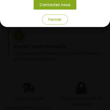
Choisissez votre mode de réception : livraison à
Contactez nous
domicile ou montage de vos pneus dans l’un de
nos garages partenaires.
Fermer
3
Roulez l’esprit tranquille
Vos pneus sont montés, vous pouvez prendre la
route en toute sérénité.
Livraison rapide
Paiement sécurisé et
modulaire
Livraison/Retrait en 24-