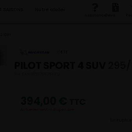
4 SAISONS
Notre atelier
Assistance
Devis
Re
2 108Y
ETE
PILOT SPORT 4 SUV
295/
Réf. EAN 3528708364912
394,00
€
TTC
Actuellement indisponible
En ruptu