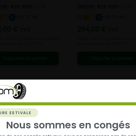
/35- R22-108Y
ETE
295/35- R22-108Y
ETE
B 73 dB
B 75 dB
C
A
C
A
1,00
€
294,00
€
TTC
TTC
u 201,50 € moins cher que le
Vendu 119,50 € moins cher qu
 conseillé de 532,50 €.
prix conseillé de 413,50 €.
Ajouter au panier
Ajouter au panier
URE ESTIVALE
chez
Alsagom
Nous sommes en congés