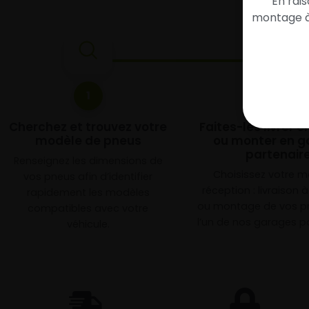
En rai
montage à 
1
2
Cherchez et trouvez votre
Faites-les livrer 
modèle de pneus
ou monter en g
partenair
Renseignez les dimensions de
Choisissez votre 
vos pneus afin d’identifier
réception : livraison 
rapidement les modèles
ou montage de vos p
compatibles avec votre
l’un de nos garages pa
véhicule.