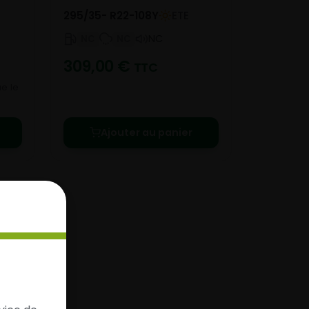
295/35- R22-108Y
ETE
NC
NC
NC
309,00
€
TTC
e le
Ajouter au panier