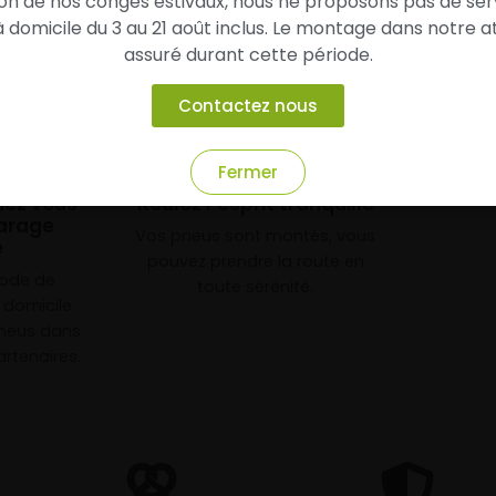
son de nos congés estivaux, nous ne proposons pas de ser
domicile du 3 au 21 août inclus. Le montage dans notre at
assuré durant cette période.
Contactez nous
3
Fermer
chez vous
Roulez l’esprit tranquille
arage
Vos pneus sont montés, vous
e
pouvez prendre la route en
mode de
toute sérénité.
à domicile
neus dans
rtenaires.