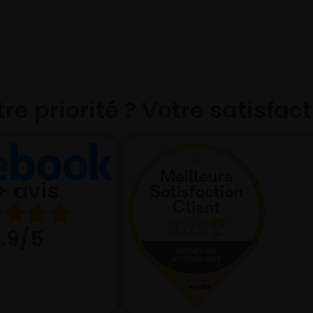
re priorité ? Votre satisfac
+ avis
.9/5