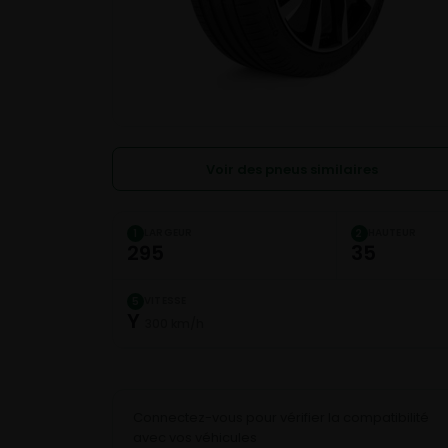
Voir des pneus similaires
LARGEUR
HAUTEUR
1
2
295
35
VITESSE
5
Y
300 km/h
Connectez-vous pour vérifier la compatibilité
avec vos véhicules