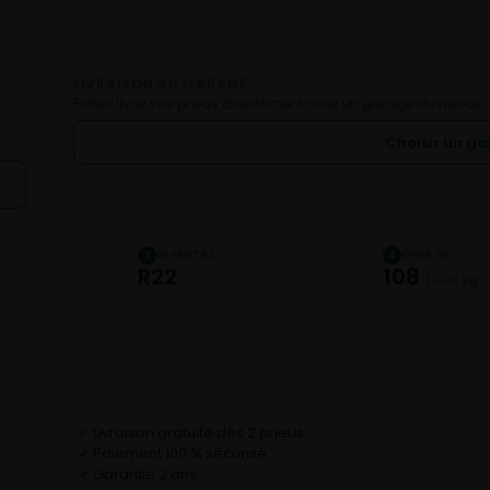
LIVRAISON AU GARAGE
Faites livrer vos pneus directement chez un garage du réseau.
Choisir un g
DIAMÈTRE
CHARGE
3
4
R22
108
1 000 kg
Livraison gratuite dès 2 pneus
✓
Paiement 100 % sécurisé
✓
Garantie 2 ans
✓