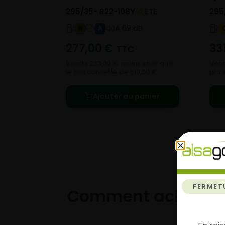
295/35- R22-108Y
ETE
295
A 69 dB
B
A
277,00
€
33
TTC
Vendu 233,00 € moins cher que
Vend
le prix conseillé de 510,00 €.
prix
Ajouter au panier
FERMET
Comment acheter 