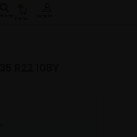
0
cherche
compte
Panier
35 R22 108Y
re