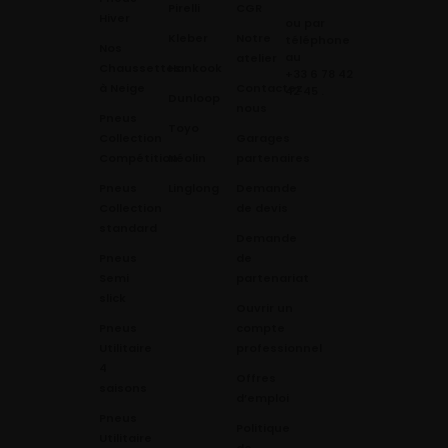
Pirelli
CGR
Hiver
ou par
Kleber
Notre
téléphone
Nos
au
atelier
Chaussettes
Hankook
+33 6 78 42
à Neige
Contactez
42 45
.
Dunloop
nous
Pneus
Toyo
Collection
Garages
Compétition
Néolin
partenaires
Pneus
Linglong
Demande
Collection
de devis
standard
Demande
Pneus
de
Semi
partenariat
slick
Ouvrir un
Pneus
compte
Utilitaire
professionnel
4
Offres
saisons
d’emploi
Pneus
Politique
Utilitaire