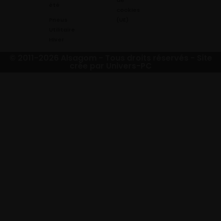
de
été
cookies
Pneus
(UE)
Utilitaire
Hiver
© 2011-2026 Alsagom - Tous droits réservés -
Site
crée par Univers-PC