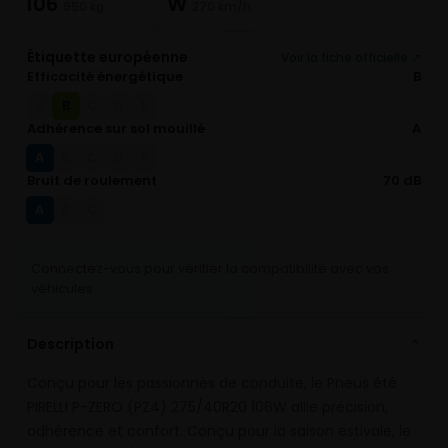
106
W
950 kg
270 km/h
Étiquette européenne
Voir la fiche officielle ↗
Efficacité énergétique
B
B
A
C
D
E
Adhérence sur sol mouillé
A
A
B
C
D
E
Bruit de roulement
70 dB
A
B
C
Connectez-vous pour vérifier la compatibilité avec vos
véhicules
Description
⌄
Conçu pour les passionnés de conduite, le Pneus été
PIRELLI P-ZERO (PZ4) 275/40R20 106W allie précision,
adhérence et confort. Conçu pour la saison estivale, le