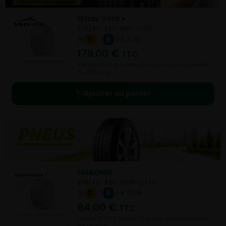
Ultrac Vorti +
275/40- R20-106Y
ETE
D
B
B 71 dB
179,00
€
TTC
Vendu 69,50 € moins cher que le prix conseillé
de 248,50 €.
Ajouter au panier
SMACHER
275/40- R20-106W
ETE
D
B
B 73 dB
84,00
€
TTC
Vendu 47,80 € moins cher que le prix conseillé