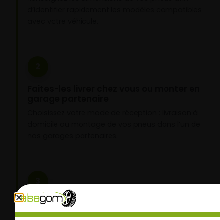
d’identifier rapidement les modèles compatibles
avec votre véhicule.
2
Faites-les livrer chez vous ou monter en
garage partenaire
Choisissez votre mode de réception : livraison à
domicile ou montage de vos pneus dans l’un de
nos garages partenaires.
3
Roulez l’esprit tranquille
Vos pneus sont montés, vous pouvez prendre la