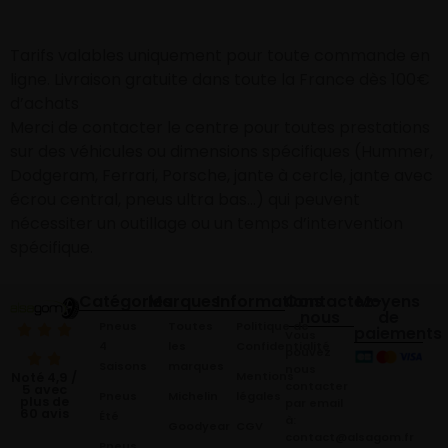
Tarifs valables uniquement pour toute commande en
ligne. Livraison gratuite dans toute la France dès 100€
d’achats
Merci de contacter le centre pour toutes prestations
sur des véhicules ou dimensions spécifiques (Hummer,
Dodgeram, Ferrari, Porsche, jante à cercle, jante avec
écrou central, pneus ultra bas…) qui peuvent
nécessiter un outillage ou un temps d’intervention
spécifique.
Catégories
Marques
Informations
Contactez-
Moyens
nous
de
Pneus
Toutes
Politique de
paiements
Vous
4
les
Confidentialité
pouvez
Saisons
marques
nous
Mentions
Noté 4,9 /
contacter
5 avec
Pneus
Michelin
légales
plus de
par email
60 avis
Été
à:
Goodyear
CGV
contact@alsagom.fr
Pneus