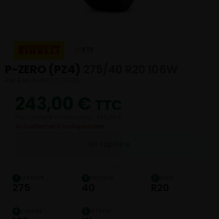
ETE
P-ZERO (PZ4)
275/40 R20 106W
Réf. EAN 8019227270723
243,00
€
TTC
Prix conseillé constructeur : 346,00 €
Actuellement indisponible
En rupture
LARGEUR
HAUTEUR
DIAM.
1
2
3
275
40
R20
CHARGE
VITESSE
4
5