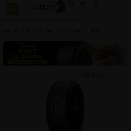
0
Accueil
/
ETE
/
PIRELLI
/
P-ZERO (PZ4) 275/40R20 106W
−30 %
DU PRIX
CONSEILLÉ