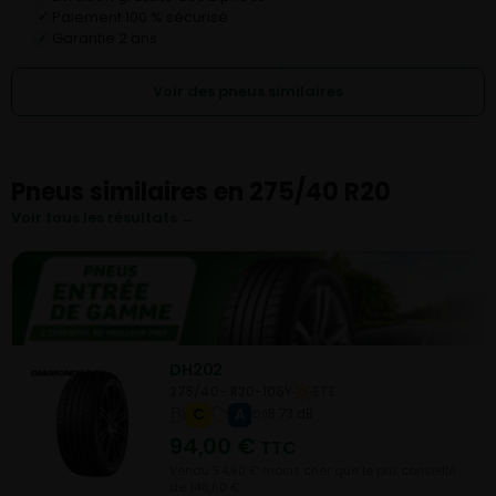
Paiement 100 % sécurisé
✓
Garantie 2 ans
✓
Voir des pneus similaires
Pneus similaires en 275/40 R20
Voir tous les résultats →
DH202
275/40- R20-106Y
ETE
C
A
B 73 dB
94,00
€
TTC
Vendu 54,60 € moins cher que le prix conseillé
de 148,60 €.