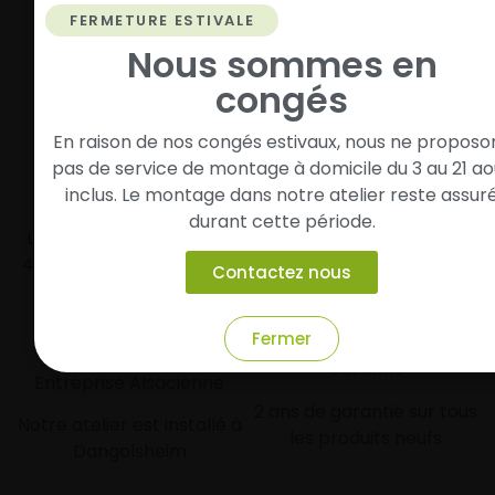
route en toute sérénité.
FERMETURE ESTIVALE
Nous sommes en
congés
En raison de nos congés estivaux, nous ne proposo
pas de service de montage à domicile du 3 au 21 ao
inclus. Le montage dans notre atelier reste assur
Livraison rapide
Paiement sécurisé et
durant cette période.
modulaire
Livraison/Retrait en 24-
48h dans toute la france
Paiement par CB
Contactez nous
Fermer
Garantie
Entreprise Alsacienne
2 ans de garantie sur tous
Notre atelier est installé à
les produits neufs
Dangolsheim