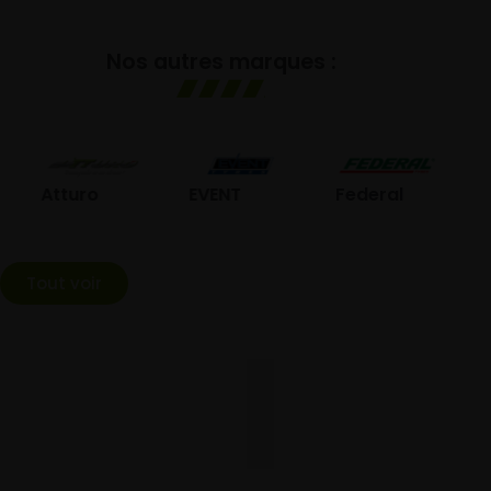
Nos autres marques :
GO
Atturo
EVENT
Federal
Tout voir