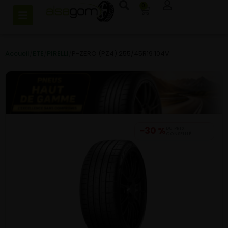
0
Accueil
/
ETE
/
PIRELLI
/
P-ZERO (PZ4) 255/45R19 104V
−30 %
DU PRIX
CONSEILLÉ