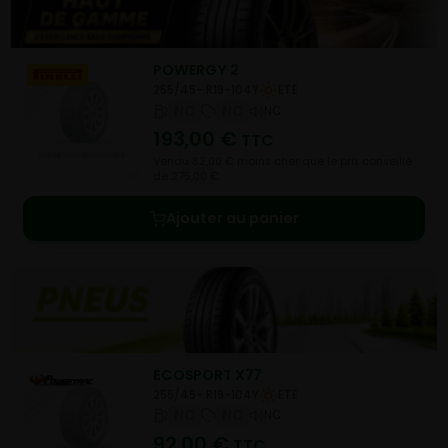
POWERGY 2
255/45- R19-104Y
ETE
NC
NC
NC
193,00
€
TTC
Vendu 82,00 € moins cher que le prix conseillé
de 275,00 €.
Ajouter au panier
ECOSPORT X77
255/45- R19-104Y
ETE
NC
NC
NC
92,00
€
TTC