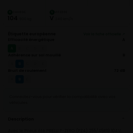
CHARGE
VITESSE
4
5
104
V
900 kg
240 km/h
Étiquette européenne
Voir la fiche officielle ↗
Efficacité énergétique
A
A
B
C
D
E
Adhérence sur sol mouillé
B
B
A
C
D
E
Bruit de roulement
72 dB
B
A
C
Connectez-vous pour vérifier la compatibilité avec vos
véhicules
Description
⌄
Avec le Pneus été PIRELLI P-ZERO (PZ4) 255/45R19 104V,