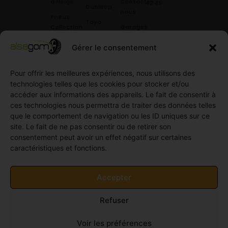
à Neige
Contactez
42 45
.
Dunloop
nous
Pneus
Toyo
Collection
Garages
Compétition
Néolin
partenaires
Gérer le consentement
Pneus
Linglong
Demande
Collection
de devis
Pour offrir les meilleures expériences, nous utilisons des
standard
Demande
technologies telles que les cookies pour stocker et/ou
Pneus
de
accéder aux informations des appareils. Le fait de consentir à
Semi
partenariat
ces technologies nous permettra de traiter des données telles
slick
Ouvrir un
que le comportement de navigation ou les ID uniques sur ce
Pneus
compte
site. Le fait de ne pas consentir ou de retirer son
Utilitaire
professionnel
consentement peut avoir un effet négatif sur certaines
4
caractéristiques et fonctions.
Offres
saisons
d’emploi
Pneus
Politique
Accepter
Utilitaire
de
été
cookies
Refuser
Pneus
(UE)
Utilitaire
Voir les préférences
Hiver