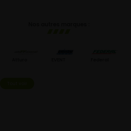
Nos autres marques :
GO
Atturo
EVENT
Federal
Tout voir