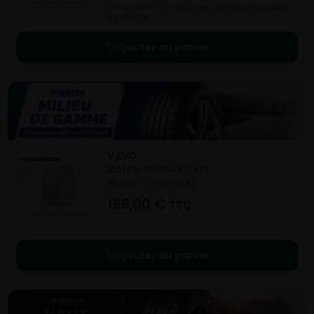
Vendu 48,10 € moins cher que le prix conseillé
de 144,10 €.
Ajouter au panier
V EVO
255/45- R19-104Y
ETE
NC
NC
NC
166,00
€
TTC
Ajouter au panier