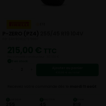
ETE
P-ZERO (PZ4)
255/45 R19 104V
Réf. EAN 8019227378887
215,00
€
TTC
Prix conseillé constructeur : 307,00 €
3 en stock
✓
Ajouter au panier
−
+
430,00 € au total
Recevez votre commande dès le
mardi 11 août
LARGEUR
HAUTEUR
DIAM.
1
2
3
255
45
R19