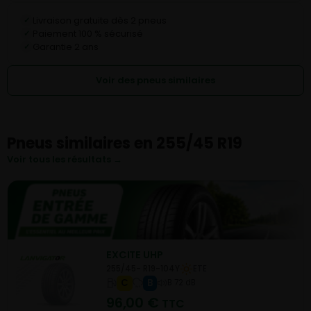
Livraison gratuite dès 2 pneus
✓
Paiement 100 % sécurisé
✓
Garantie 2 ans
✓
Voir des pneus similaires
Pneus similaires en 255/45 R19
Voir tous les résultats →
EXCITE UHP
255/45- R19-104Y
ETE
C
B
B 72 dB
96,00
€
TTC