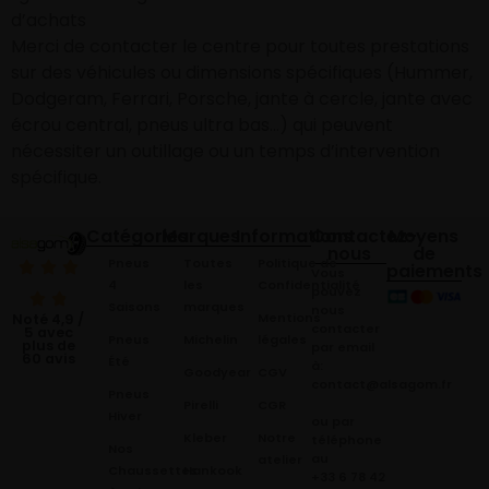
d’achats
Merci de contacter le centre pour toutes prestations
sur des véhicules ou dimensions spécifiques (Hummer,
Dodgeram, Ferrari, Porsche, jante à cercle, jante avec
écrou central, pneus ultra bas…) qui peuvent
nécessiter un outillage ou un temps d’intervention
spécifique.
Catégories
Marques
Informations
Contactez-
Moyens
nous
de
Pneus
Toutes
Politique de
paiements
Vous
4
les
Confidentialité
pouvez
Saisons
marques
nous
Mentions
Noté 4,9 /
contacter
5 avec
Pneus
Michelin
légales
plus de
par email
60 avis
Été
à:
Goodyear
CGV
contact@alsagom.fr
Pneus
Pirelli
CGR
Hiver
ou par
Kleber
Notre
téléphone
Nos
au
atelier
Chaussettes
Hankook
+33 6 78 42