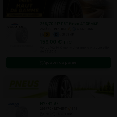
265/70 R17 115T Pinza AT 3PMSF
265/70- R17-115T
4 SAISONS
D
D
B 73 dB
159,00
€
TTC
Vendu 162,50 € moins cher que le prix conseillé
de 321,50 €.
Ajouter au panier
NY-HT187
265/70- R17-115T
ETE
NC
NC
NC