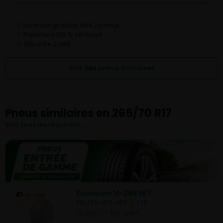
Livraison gratuite dès 2 pneus
✓
Paiement 100 % sécurisé
✓
Garantie 2 ans
✓
Voir des pneus similaires
Pneus similaires en 265/70 R17
Voir tous les résultats →
Ecovision VI-286 H/T
265/70- R17-115T
ETE
NC
NC
NC