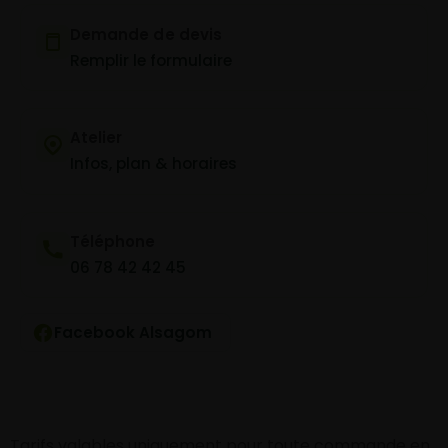
Demande de devis
Remplir le formulaire
Atelier
Infos, plan & horaires
Téléphone
06 78 42 42 45
Facebook Alsagom
Tarifs valables uniquement pour toute commande en