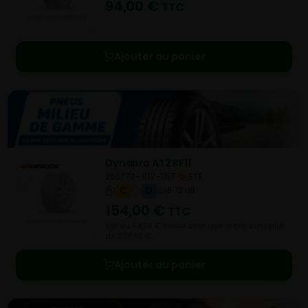
94,00
€
TTC
Ajouter au panier
Dynapro AT2 RF11
265/70- R17-115T
ETE
C
D
B 73 dB
154,00
€
TTC
Vendu 54,50 € moins cher que le prix conseillé
de 208,50 €.
Ajouter au panier