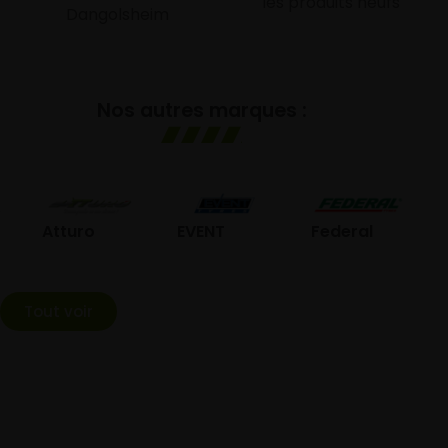
les produits neufs
Dangolsheim
Nos autres marques :
GO
Atturo
EVENT
Federal
Tout voir