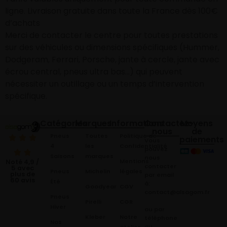
ligne. Livraison gratuite dans toute la France dès 100€
d’achats
Merci de contacter le centre pour toutes prestations
sur des véhicules ou dimensions spécifiques (Hummer,
Dodgeram, Ferrari, Porsche, jante à cercle, jante avec
écrou central, pneus ultra bas…) qui peuvent
nécessiter un outillage ou un temps d’intervention
spécifique.
Catégories
Marques
Informations
Contactez-
Moyens
nous
de
Pneus
Toutes
Politique de
paiements
Vous
4
les
Confidentialité
pouvez
Saisons
marques
nous
Mentions
Noté 4,9 /
contacter
5 avec
Pneus
Michelin
légales
plus de
par email
60 avis
Été
à:
Goodyear
CGV
contact@alsagom.fr
Pneus
Pirelli
CGR
Hiver
ou par
Kleber
Notre
téléphone
Nos
au