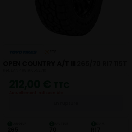
ETE
OPEN COUNTRY A/T III
265/70 R17 115T
Réf. EAN 4981910552710
212,00
€
TTC
Actuellement indisponible
En rupture
LARGEUR
HAUTEUR
DIAM.
1
2
3
265
70
R17