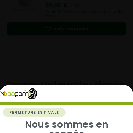
95,00
€
TTC
Vendu 78,00 € moins cher que le prix conseillé
de 173,00 €.
Ajouter au panier
Comment acheter chez
Alsagom
FERMETURE ESTIVALE
1
Nous sommes en