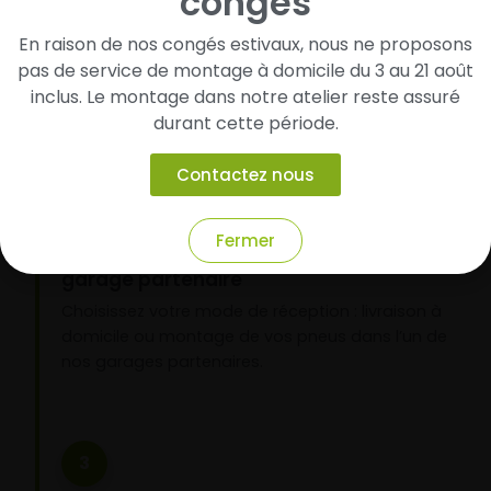
congés
Cherchez et trouvez votre modèle de
pneus
En raison de nos congés estivaux, nous ne proposons
Renseignez les dimensions de vos pneus afin
pas de service de montage à domicile du 3 au 21 août
d’identifier rapidement les modèles compatibles
inclus. Le montage dans notre atelier reste assuré
avec votre véhicule.
durant cette période.
Contactez nous
2
Fermer
Faites-les livrer chez vous ou monter en
garage partenaire
Choisissez votre mode de réception : livraison à
domicile ou montage de vos pneus dans l’un de
nos garages partenaires.
3