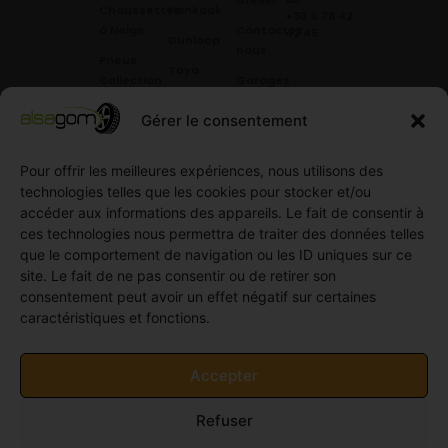
atelier
Chaussettes
Hankook
+33 6 78 42
à Neige
Contactez
42 45
.
Dunloop
nous
Pneus
Toyo
Collection
Garages
Compétition
Néolin
partenaires
Gérer le consentement
Pneus
Linglong
Demande
Collection
de devis
Pour offrir les meilleures expériences, nous utilisons des
standard
Demande
technologies telles que les cookies pour stocker et/ou
Pneus
de
accéder aux informations des appareils. Le fait de consentir à
Semi
partenariat
ces technologies nous permettra de traiter des données telles
slick
Ouvrir un
que le comportement de navigation ou les ID uniques sur ce
Pneus
compte
site. Le fait de ne pas consentir ou de retirer son
Utilitaire
professionnel
consentement peut avoir un effet négatif sur certaines
4
caractéristiques et fonctions.
Offres
saisons
d’emploi
Pneus
Politique
Accepter
Utilitaire
de
été
cookies
Refuser
Pneus
(UE)