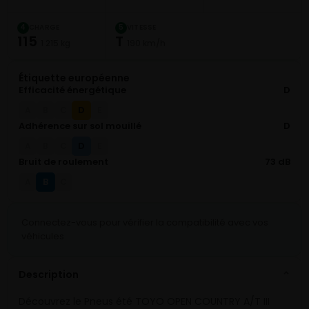
CHARGE
VITESSE
4
5
115
T
1 215 kg
190 km/h
Étiquette européenne
Efficacité énergétique
D
D
A
B
C
E
Adhérence sur sol mouillé
D
D
A
B
C
E
Bruit de roulement
73 dB
B
A
C
Connectez-vous pour vérifier la compatibilité avec vos
véhicules
Description
⌄
Découvrez le Pneus été TOYO OPEN COUNTRY A/T III