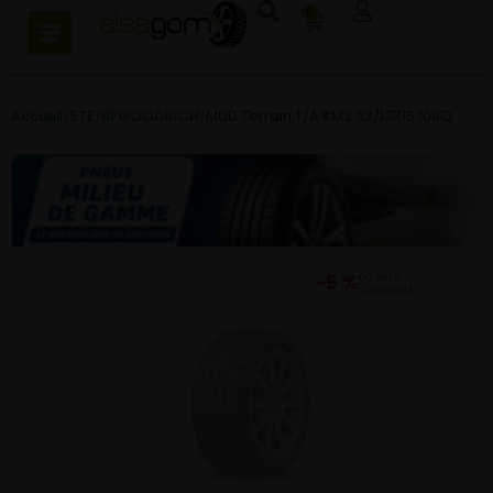
0
Accueil
/
ETE
/
BFGOODRICH
/
MUD Terrain T/A KM3 33/13R15 108Q
−5 %
DU PRIX
CONSEILLÉ