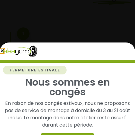
1
Cherchez et trouvez votre modèle de
pneus
Renseignez les dimensions de vos pneus afin
d’identifier rapidement les modèles compatibles
FERMETURE ESTIVALE
avec votre véhicule.
Nous sommes en
congés
En raison de nos congés estivaux, nous ne proposons
2
pas de service de montage à domicile du 3 au 21 août
Faites-les livrer chez vous ou monter en
inclus. Le montage dans notre atelier reste assuré
garage partenaire
durant cette période.
Choisissez votre mode de réception : livraison à