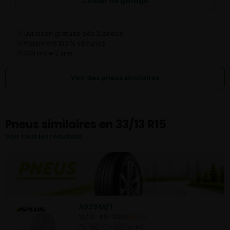
Choisir un garage
Livraison gratuite dès 2 pneus
✓
Paiement 100 % sécurisé
✓
Garantie 2 ans
✓
Voir des pneus similaires
Pneus similaires en 33/13 R15
Voir tous les résultats →
A929 M/T
33/13- R15-108Q
ETE
NC
NC
NC