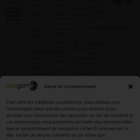
pouvez
Saisons
marques
nous
Mentions
Noté 4,9 /
contacter
5 avec
Pneus
Michelin
légales
plus de
par email
60 avis
Été
à:
Goodyear
CGV
contact@alsagom.fr
Pneus
Pirelli
CGR
Hiver
ou par
Kleber
Notre
téléphone
Nos
au
atelier
Chaussettes
Hankook
+33 6 78 42
à Neige
Contactez
42 45
.
Dunloop
nous
Pneus
Toyo
Collection
Garages
Compétition
Néolin
partenaires
Gérer le consentement
Pneus
Linglong
Demande
Collection
de devis
standard
Pour offrir les meilleures expériences, nous utilisons des
Demande
technologies telles que les cookies pour stocker et/ou
Pneus
de
accéder aux informations des appareils. Le fait de consentir à
Semi
partenariat
ces technologies nous permettra de traiter des données telles
slick
Ouvrir un
que le comportement de navigation ou les ID uniques sur ce
Pneus
compte
site. Le fait de ne pas consentir ou de retirer son
Utilitaire
professionnel