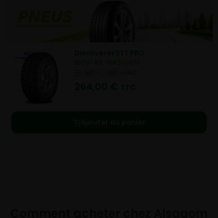
Discoverer STT PRO
33/13- R15-108Q
ETE
NC
NC
NC
264,00
€
TTC
Ajouter au panier
Comment acheter chez
Alsagom