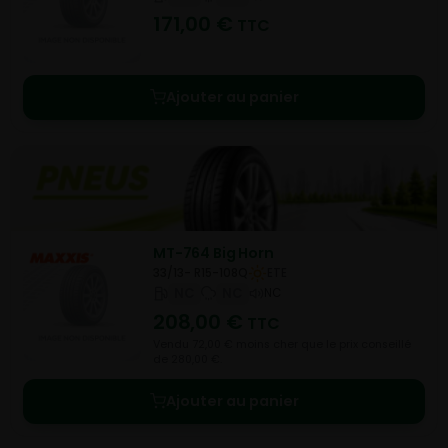
171,00
€
TTC
Ajouter au panier
MT-764 Big Horn
33/13- R15-108Q
ETE
NC
NC
NC
208,00
€
TTC
Vendu 72,00 € moins cher que le prix conseillé
de 280,00 €.
Ajouter au panier