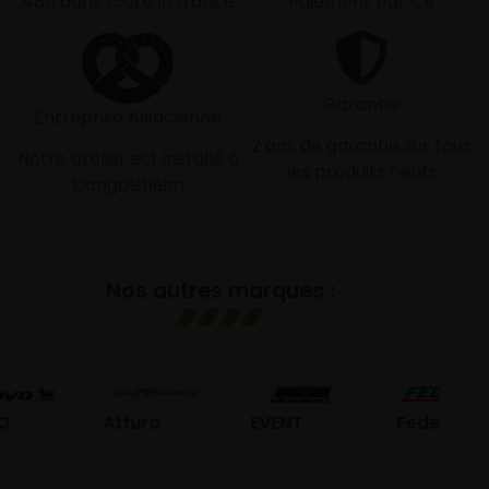
48h dans toute la france
Paiement par CB
Garantie
Entreprise Alsacienne
2 ans de garantie sur tous
Notre atelier est installé à
les produits neufs
Dangolsheim
Nos autres marques :
G
Atturo
EVENT
Federal