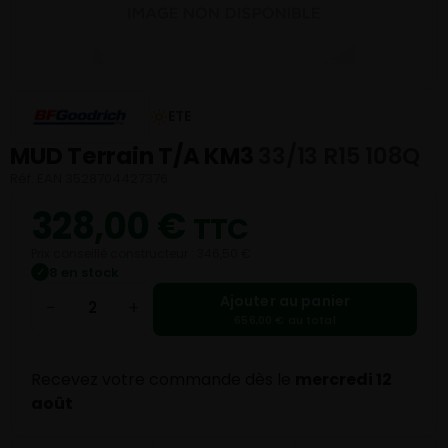
ETE
MUD Terrain T/A KM3
33/13 R15 108Q
Réf. EAN 3528704427376
328,00
€
TTC
Prix conseillé constructeur : 346,50 €
8 en stock
✓
Ajouter au panier
−
+
656,00 € au total
Recevez votre commande dès le
mercredi 12
août