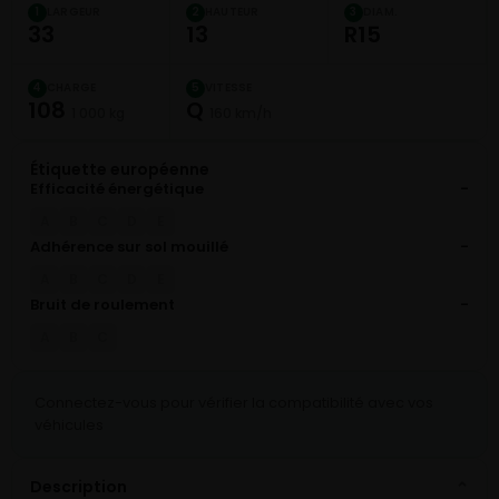
LARGEUR
HAUTEUR
DIAM.
1
2
3
33
13
R15
CHARGE
VITESSE
4
5
108
Q
1 000 kg
160 km/h
Étiquette européenne
Efficacité énergétique
-
A
B
C
D
E
Adhérence sur sol mouillé
-
A
B
C
D
E
Bruit de roulement
-
A
B
C
Connectez-vous pour vérifier la compatibilité avec vos
véhicules
Description
⌄