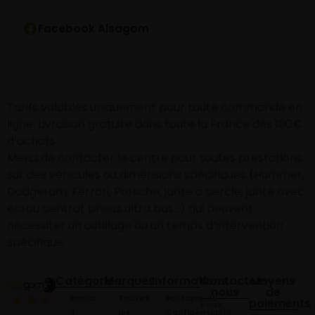
Facebook Alsagom
Tarifs valables uniquement pour toute commande en
ligne. Livraison gratuite dans toute la France dès 100€
d’achats
Merci de contacter le centre pour toutes prestations
sur des véhicules ou dimensions spécifiques (Hummer,
Dodgeram, Ferrari, Porsche, jante à cercle, jante avec
écrou central, pneus ultra bas…) qui peuvent
nécessiter un outillage ou un temps d’intervention
spécifique.
Catégories
Marques
Informations
Contactez-
Moyens
nous
de
Pneus
Toutes
Politique de
paiements
Vous
4
les
Confidentialité