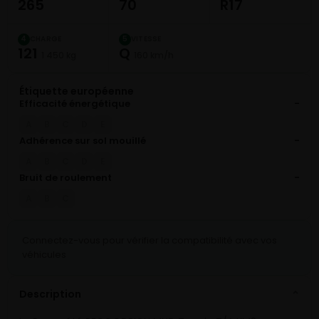
265
70
R17
CHARGE
VITESSE
4
5
121
Q
1 450 kg
160 km/h
Étiquette européenne
Efficacité énergétique
-
A
B
C
D
E
Adhérence sur sol mouillé
-
A
B
C
D
E
Bruit de roulement
-
A
B
C
Connectez-vous pour vérifier la compatibilité avec vos
véhicules
Description
⌄