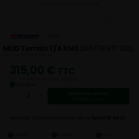
ETE
MUD Terrain T/A KM3
265/70 R17 121Q
Réf. EAN 3528700726046
315,00
€
TTC
Prix conseillé constructeur : 358,00 €
7 en stock
✓
Ajouter au panier
−
+
630,00 € au total
Recevez votre commande dès le
lundi 10 août
LARGEUR
HAUTEUR
DIAM.
1
2
3