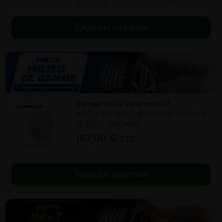
de 231,20 €.
Ajouter au panier
Dynapro AT2 Xtreme RF12
265/70- R17-121S
UTILITAIRE 4 saisons
NC
NC
NC
167,00
€
TTC
Ajouter au panier