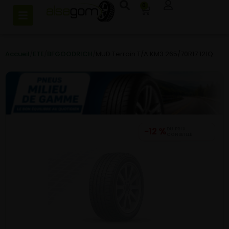
0
Accueil
/
ETE
/
BFGOODRICH
/
MUD Terrain T/A KM3 265/70R17 121Q
−12 %
DU PRIX
CONSEILLÉ