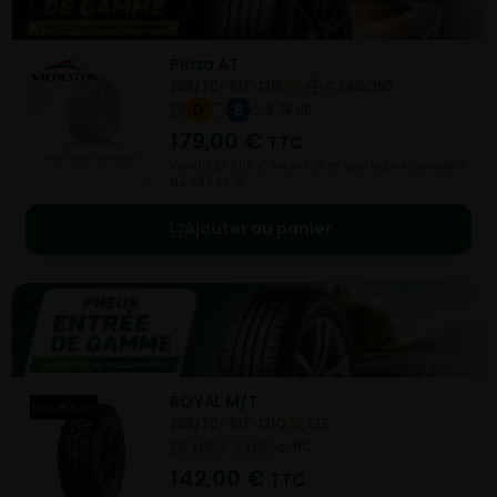
Pinza AT
265/70- R17-121R
4 SAISONS
D
B
B 74 dB
179,00
€
TTC
Vendu 204,50 € moins cher que le prix conseillé
de 383,50 €.
Ajouter au panier
ROYAL M/T
265/70- R17-121Q
ETE
NC
NC
NC
142,00
€
TTC