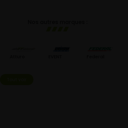
Nos autres marques :
GO
Atturo
EVENT
Federal
Tout voir