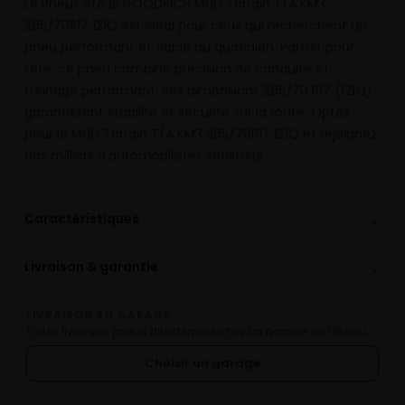
Le Pneus été BFGOODRICH MUD Terrain T/A KM3
265/70R17 121Q est idéal pour ceux qui recherchent un
pneu performant et fiable au quotidien. Parfait pour
l’été, ce pneu combine précision de conduite et
freinage performant. Ses dimensions 265/70 R17 (121Q)
garantissent stabilité et sécurité sur la route. Optez
pour le MUD Terrain T/A KM3 265/70R17 121Q et rejoignez
des milliers d’automobilistes satisfaits.
⌄
Caractéristiques
⌄
Livraison & garantie
LIVRAISON AU GARAGE
Faites livrer vos pneus directement chez un garage du réseau.
Choisir un garage