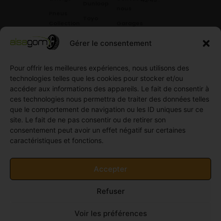
Dunloop
nous
Pneus
Toyo
Collection
Garages
Compétition
Néolin
partenaires
Gérer le consentement
Pneus
Linglong
Demande
Collection
de devis
standard
Pour offrir les meilleures expériences, nous utilisons des
Demande
technologies telles que les cookies pour stocker et/ou
Pneus
de
accéder aux informations des appareils. Le fait de consentir à
Semi
partenariat
ces technologies nous permettra de traiter des données telles
slick
Ouvrir un
que le comportement de navigation ou les ID uniques sur ce
Pneus
compte
site. Le fait de ne pas consentir ou de retirer son
Utilitaire
professionnel
consentement peut avoir un effet négatif sur certaines
4
caractéristiques et fonctions.
Offres
saisons
d’emploi
Pneus
Politique
Accepter
Utilitaire
de
été
cookies
Refuser
Pneus
(UE)
Utilitaire
Voir les préférences
Hiver