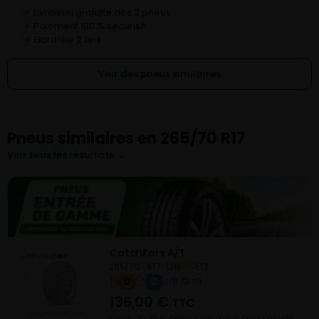
Livraison gratuite dès 2 pneus
✓
Paiement 100 % sécurisé
✓
Garantie 2 ans
✓
Voir des pneus similaires
Pneus similaires en 265/70 R17
Voir tous les résultats →
CatchFors A/T
265/70- R17-121S
ETE
D
C
B 72 dB
136,00
€
TTC
Vendu 95,20 € moins cher que le prix conseillé