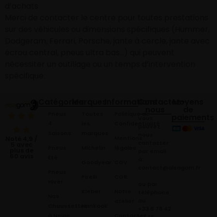
d’achats
Merci de contacter le centre pour toutes prestations
sur des véhicules ou dimensions spécifiques (Hummer,
Dodgeram, Ferrari, Porsche, jante à cercle, jante avec
écrou central, pneus ultra bas…) qui peuvent
nécessiter un outillage ou un temps d’intervention
spécifique.
Catégories
Marques
Informations
Contactez-
Moyens
nous
de
Pneus
Toutes
Politique de
paiements
Vous
4
les
Confidentialité
pouvez
Saisons
marques
nous
Mentions
Noté 4,9 /
contacter
5 avec
Pneus
Michelin
légales
plus de
par email
60 avis
Été
à:
Goodyear
CGV
contact@alsagom.fr
Pneus
Pirelli
CGR
Hiver
ou par
Kleber
Notre
téléphone
Nos
au
atelier
Chaussettes
Hankook
+33 6 78 42
à Neige
Contactez
42 45
.