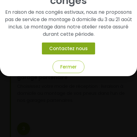
congés
pneus
En raison de nos congés estivaux, nous ne proposons
Renseignez les dimensions de vos pneus afin
pas de service de montage à domicile du 3 au 21 août
d’identifier rapidement les modèles compatibles
inclus. Le montage dans notre atelier reste assuré
avec votre véhicule.
durant cette période.
Contactez nous
2
Fermer
Faites-les livrer chez vous ou monter en
garage partenaire
Choisissez votre mode de réception : livraison à
domicile ou montage de vos pneus dans l’un de
nos garages partenaires.
3