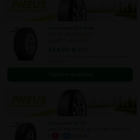
Discoverer S/T Maxx
265/70- R16-121Q
ETE
NC
NC
NC
244,00
€
TTC
Vendu 26,50 € moins cher que le prix conseillé
de 270,50 €.
Ajouter au panier
Discoverer A/T3
265/70- R16-121R
UTILITAIRE 4 saisons
E
C
B 73 dB