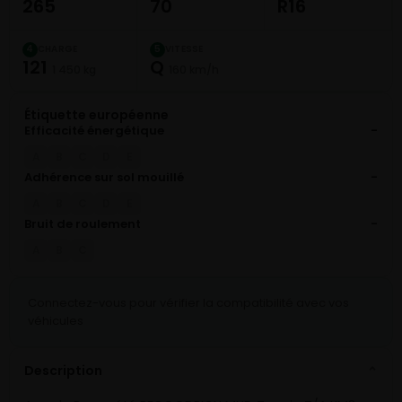
265
70
R16
CHARGE
VITESSE
4
5
121
Q
1 450 kg
160 km/h
Étiquette européenne
Efficacité énergétique
-
A
B
C
D
E
Adhérence sur sol mouillé
-
A
B
C
D
E
Bruit de roulement
-
A
B
C
Connectez-vous pour vérifier la compatibilité avec vos
véhicules
Description
⌄