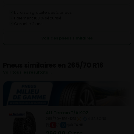
Livraison gratuite dès 2 pneus
✓
Paiement 100 % sécurisé
✓
Garantie 2 ans
✓
Voir des pneus similaires
Pneus similaires en 265/70 R16
Voir tous les résultats →
ALL Terrain T/A KO2
265/70- R16-121S
4 SAISONS
E
B
B 74 dB
266,00
€
TTC