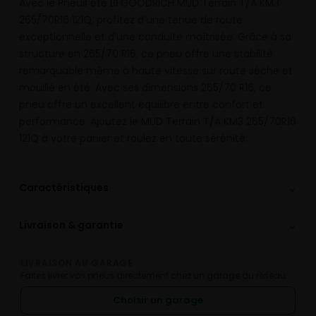
Avec le Pneus été BFGOODRICH MUD Terrain T/A KM3
265/70R16 121Q, profitez d’une tenue de route
exceptionnelle et d’une conduite maîtrisée. Grâce à sa
structure en 265/70 R16, ce pneu offre une stabilité
remarquable même à haute vitesse sur route sèche et
mouillé en été. Avec ses dimensions 265/70 R16, ce
pneu offre un excellent équilibre entre confort et
performance. Ajoutez le MUD Terrain T/A KM3 265/70R16
121Q à votre panier et roulez en toute sérénité.
⌄
Caractéristiques
⌄
Livraison & garantie
LIVRAISON AU GARAGE
Faites livrer vos pneus directement chez un garage du réseau.
Choisir un garage