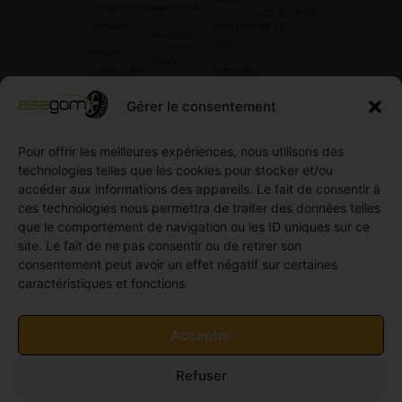
Chaussettes
Hankook
+33 6 78 42
à Neige
Contactez
42 45
.
Dunloop
nous
Pneus
Toyo
Collection
Garages
Compétition
Néolin
partenaires
Gérer le consentement
Pneus
Linglong
Demande
Collection
de devis
Pour offrir les meilleures expériences, nous utilisons des
standard
Demande
technologies telles que les cookies pour stocker et/ou
Pneus
de
accéder aux informations des appareils. Le fait de consentir à
Semi
partenariat
ces technologies nous permettra de traiter des données telles
slick
Ouvrir un
que le comportement de navigation ou les ID uniques sur ce
Pneus
compte
site. Le fait de ne pas consentir ou de retirer son
Utilitaire
professionnel
consentement peut avoir un effet négatif sur certaines
4
caractéristiques et fonctions.
Offres
saisons
d’emploi
Pneus
Politique
Accepter
Utilitaire
de
été
cookies
Refuser
Pneus
(UE)