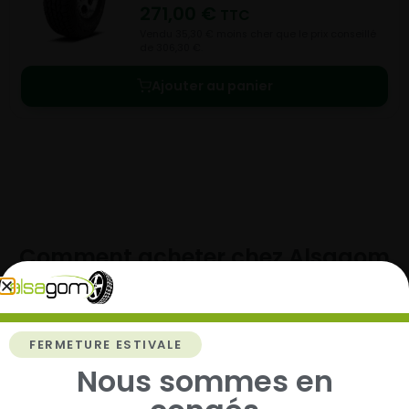
271,00
€
TTC
Vendu 35,30 € moins cher que le prix conseillé
de 306,30 €.
Ajouter au panier
Comment acheter chez
Alsagom
FERMETURE ESTIVALE
1
Nous sommes en
Cherchez et trouvez votre modèle de