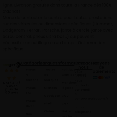
ligne. Livraison gratuite dans toute la France dès 100€
d’achats
Merci de contacter le centre pour toutes prestations
sur des véhicules ou dimensions spécifiques (Hummer,
Dodgeram, Ferrari, Porsche, jante à cercle, jante avec
écrou central, pneus ultra bas…) qui peuvent
nécessiter un outillage ou un temps d’intervention
spécifique.
Catégories
Marques
Informations
Contactez-
Moyens
nous
de
Pneus
Toutes
Politique de
paiements
Vous
4
les
Confidentialité
pouvez
Saisons
marques
nous
Mentions
Noté 4,9 /
contacter
5 avec
Pneus
Michelin
légales
plus de
par email
60 avis
Été
à:
Goodyear
CGV
contact@alsagom.fr
Pneus
Pirelli
CGR
Hiver
ou par
Kleber
Notre
téléphone
Nos
au
atelier