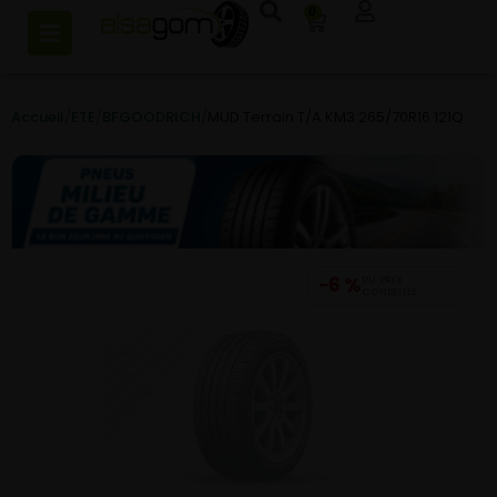
0
Accueil
/
ETE
/
BFGOODRICH
/
MUD Terrain T/A KM3 265/70R16 121Q
−6 %
DU PRIX
CONSEILLÉ