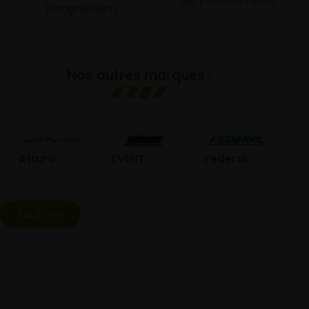
les produits neufs
Dangolsheim
Nos autres marques :
GO
Atturo
EVENT
Federal
Tout voir