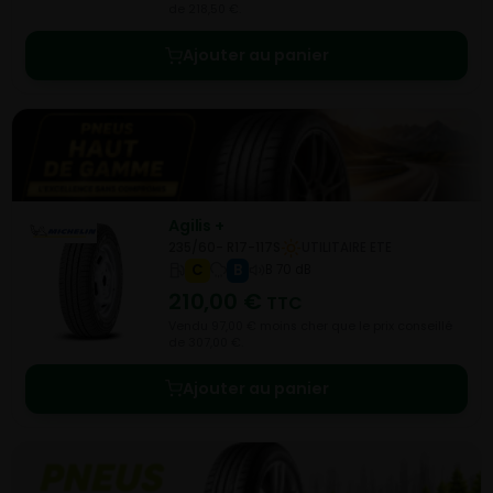
de 218,50 €.
Ajouter au panier
Agilis +
235/60- R17-117S
UTILITAIRE ETE
C
B
B 70 dB
210,00
€
TTC
Vendu 97,00 € moins cher que le prix conseillé
de 307,00 €.
Ajouter au panier