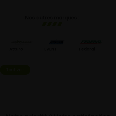
Nos autres marques :
GO
Atturo
EVENT
Federal
Tout voir