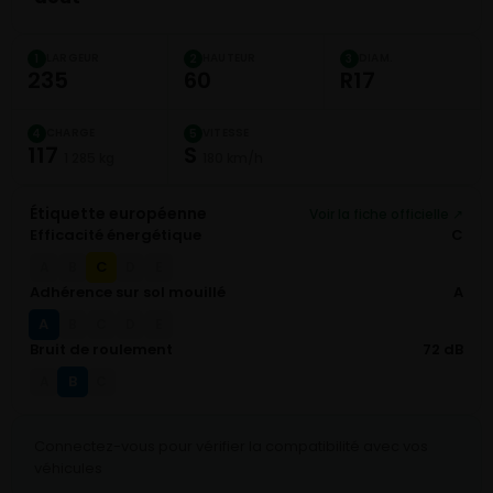
LARGEUR
HAUTEUR
DIAM.
1
2
3
235
60
R17
CHARGE
VITESSE
4
5
117
S
1 285 kg
180 km/h
Étiquette européenne
Voir la fiche officielle ↗
Efficacité énergétique
C
C
A
B
D
E
Adhérence sur sol mouillé
A
A
B
C
D
E
Bruit de roulement
72 dB
B
A
C
Connectez-vous pour vérifier la compatibilité avec vos
véhicules