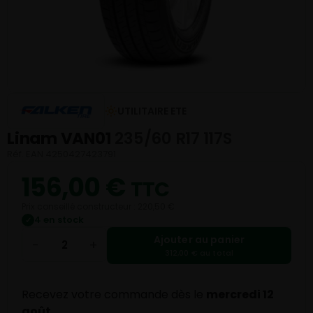
UTILITAIRE ETE
Linam VAN01
235/60 R17 117S
Réf. EAN 4250427423791
156,00
€
TTC
Prix conseillé constructeur : 220,50 €
4 en stock
✓
Ajouter au panier
−
+
312,00 € au total
Recevez votre commande dès le
mercredi 12
août