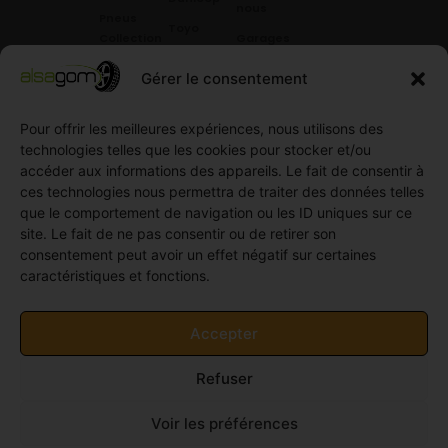
nous
Pneus
Toyo
Collection
Garages
Compétition
Néolin
partenaires
Gérer le consentement
Pneus
Linglong
Demande
Collection
de devis
standard
Pour offrir les meilleures expériences, nous utilisons des
Demande
technologies telles que les cookies pour stocker et/ou
Pneus
de
accéder aux informations des appareils. Le fait de consentir à
Semi
partenariat
ces technologies nous permettra de traiter des données telles
slick
Ouvrir un
que le comportement de navigation ou les ID uniques sur ce
Pneus
compte
site. Le fait de ne pas consentir ou de retirer son
Utilitaire
professionnel
consentement peut avoir un effet négatif sur certaines
4
caractéristiques et fonctions.
Offres
saisons
d’emploi
Pneus
Politique
Accepter
Utilitaire
de
été
cookies
Refuser
Pneus
(UE)
Utilitaire
Voir les préférences
Hiver