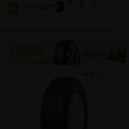
0
Accueil
/
UTILITAIRE ETE
/
Falken
/
Linam VAN01 235/60R17 117S
−29 %
DU PRIX
CONSEILLÉ