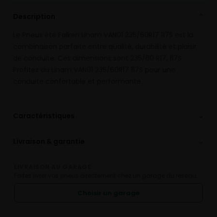
Description
⌄
Le Pneus été Falken Linam VAN01 235/60R17 117S est la
combinaison parfaite entre qualité, durabilité et plaisir
de conduite. Ces dimensions sont 235/60 R17, 117S
Profitez du Linam VAN01 235/60R17 117S pour une
conduite confortable et performante.
⌄
Caractéristiques
⌄
Livraison & garantie
LIVRAISON AU GARAGE
Faites livrer vos pneus directement chez un garage du réseau.
Choisir un garage