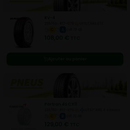
RV-4
235/60- R17-117S
UTILITAIRE ETE
C
A
B 72 dB
108,00
€
TTC
Ajouter au panier
Portran 4S CX11
235/60- R17-117S
UTILITAIRE 4 saisons
C
B
B 72 dB
129,00
€
TTC