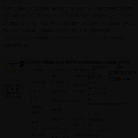
d’achats
Merci de contacter le centre pour toutes prestations
sur des véhicules ou dimensions spécifiques (Hummer,
Dodgeram, Ferrari, Porsche, jante à cercle, jante avec
écrou central, pneus ultra bas…) qui peuvent
nécessiter un outillage ou un temps d’intervention
spécifique.
Catégories
Marques
Informations
Contactez-
Moyens
nous
de
Pneus
Toutes
Politique de
paiements
Vous
4
les
Confidentialité
pouvez
Saisons
marques
nous
Mentions
Noté 4,9 /
contacter
5 avec
Pneus
Michelin
légales
plus de
par email
60 avis
Été
à:
Goodyear
CGV
contact@alsagom.fr
Pneus
Pirelli
CGR
Hiver
ou par
Kleber
Notre
téléphone
Nos
au
atelier
Chaussettes
Hankook
+33 6 78 42
à Neige
Contactez
42 45
.
Dunloop