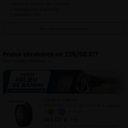
Livraison gratuite dès 2 pneus
✓
Paiement 100 % sécurisé
✓
Garantie 2 ans
✓
Voir des pneus similaires
Pneus similaires en 235/60 R17
Voir tous les résultats →
CELSIUS CARGO
235/60- R17-117T
UTILITAIRE 4 saisons
D
C
B 72 dB
164,00
€
TTC
Vendu 54,50 € moins cher que le prix conseillé