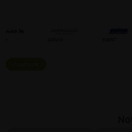
Atturo
EVENT
Fed
Tout voir
Not