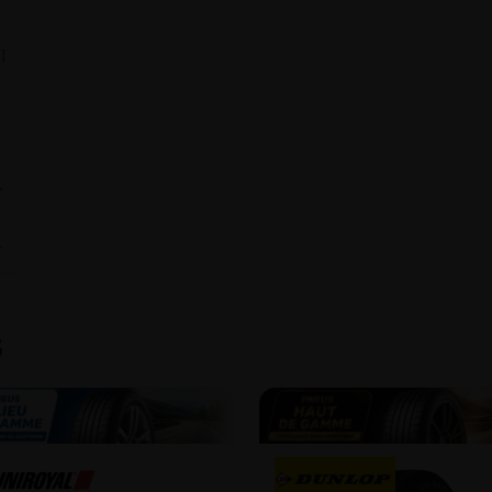
1
⌄
⌄
5