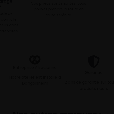
arage
Vos pneus sont montés, vous
e
pouvez prendre la route en
mode de
toute sérénité.
à domicile
neus dans
rtenaires.
Entreprise Alsacienne
Garantie
Notre atelier est installé à
2 ans de garantie sur tou
Dangolsheim
produits neufs