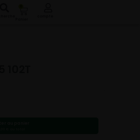
0
cherche
compte
Panier
5 102T
ter au panier
,00 € au total