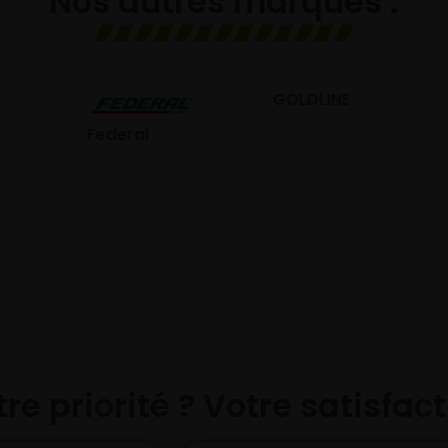
Nos autres marques :
GOLDLINE
GISLAVED
eral
re priorité ? Votre satisfac