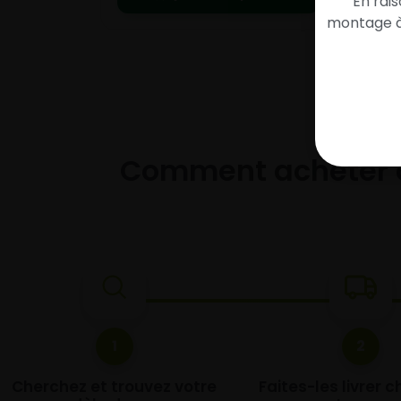
En rai
montage à 
Comment acheter 
1
2
Cherchez et trouvez votre
Faites-les livrer 