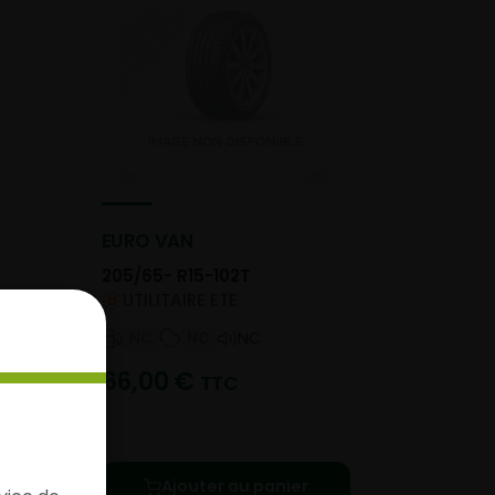
EURO VAN
205/65- R15-102T
UTILITAIRE ETE
NC
NC
NC
66,00
€
TTC
Ajouter au panier