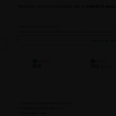
Recevez votre commande dès le
mardi 11 août
LIVRAISON AU GARAGE
Faites livrer vos pneus directement chez un garage du réseau.
Choisir un g
DIAMÈTRE
CHARGE
3
4
R15
102
850 kg
Livraison gratuite dès 2 pneus
✓
Paiement 100 % sécurisé
✓
Garantie 2 ans
✓