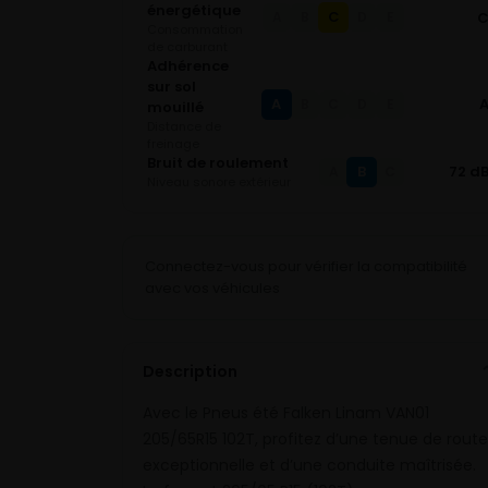
énergétique
C
A
B
D
E
Consommation
de carburant
Adhérence
sur sol
A
B
C
D
E
mouillé
Distance de
freinage
Bruit de roulement
B
72 d
A
C
Niveau sonore extérieur
Connectez-vous pour vérifier la compatibilité
avec vos véhicules
Description
Avec le Pneus été Falken Linam VAN01
205/65R15 102T, profitez d’une tenue de route
exceptionnelle et d’une conduite maîtrisée.