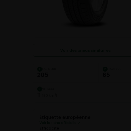
Voir des pneus similaires
LARGEUR
HAUTEUR
1
2
205
65
VITESSE
5
T
190 km/h
Étiquette européenne
Voir la fiche officielle ↗
Efficacité