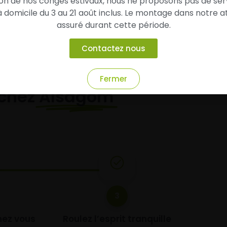
son de nos congés estivaux, nous ne proposons pas de ser
domicile du 3 au 21 août inclus. Le montage dans notre at
assuré durant cette période.
Contactez nous
Fermer
chez
Alsagom
3
chez vous
Roulez l’esprit tranquille