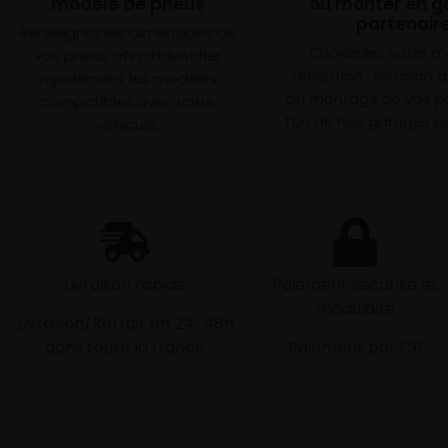
modèle de pneus
ou monter en g
partenair
Renseignez les dimensions de
Choisissez votre 
vos pneus afin d’identifier
réception : livraison 
rapidement les modèles
ou montage de vos p
compatibles avec votre
l’un de nos garages pa
véhicule.
Livraison rapide
Paiement sécurisé et
modulaire
Livraison/Retrait en 24-48h
dans toute la france
Paiement par CB