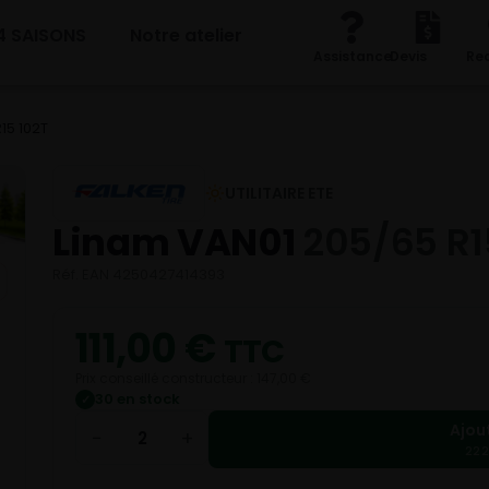
4 SAISONS
Notre atelier
Assistance
Devis
Re
15 102T
UTILITAIRE ETE
Linam VAN01
205/65 R1
Réf. EAN 4250427414393
111,00
€
TTC
Prix conseillé constructeur : 147,00 €
30 en stock
✓
Ajou
−
+
222