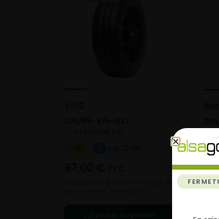
V-02
Rai
205/65- R15-102T
205
UTILITAIRE ETE
U
B 72 dB
C
C
67,00
€
11
TTC
FERMET
Vendu 37,60 € moins cher que le
Vend
prix conseillé de 104,60 €.
prix 
Ajouter au panier