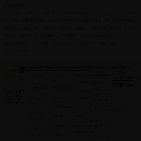
d’achats
Merci de contacter le centre pour toutes prestations
sur des véhicules ou dimensions spécifiques (Hummer,
Dodgeram, Ferrari, Porsche, jante à cercle, jante avec
écrou central, pneus ultra bas…) qui peuvent
nécessiter un outillage ou un temps d’intervention
spécifique.
Catégories
Marques
Informations
Contactez-
Moyens
nous
de
Pneus
Toutes
Politique de
paiements
Vous
4
les
Confidentialité
pouvez
Saisons
marques
nous
Mentions
Noté 4,9 /
contacter
5 avec
Pneus
Michelin
légales
plus de
par email
60 avis
Été
à:
Goodyear
CGV
contact@alsagom.fr
Pneus
Pirelli
CGR
Hiver
ou par
Kleber
Notre
téléphone
Nos
au
atelier
Chaussettes
Hankook
+33 6 78 42