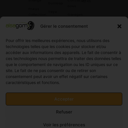
à Neige
Contactez
42 45
.
Dunloop
nous
Pneus
Toyo
Collection
Garages
Compétition
Néolin
partenaires
Gérer le consentement
Pneus
Linglong
Demande
Collection
de devis
Pour offrir les meilleures expériences, nous utilisons des
standard
Demande
technologies telles que les cookies pour stocker et/ou
Pneus
de
accéder aux informations des appareils. Le fait de consentir à
Semi
partenariat
ces technologies nous permettra de traiter des données telles
slick
Ouvrir un
que le comportement de navigation ou les ID uniques sur ce
Pneus
compte
site. Le fait de ne pas consentir ou de retirer son
Utilitaire
professionnel
consentement peut avoir un effet négatif sur certaines
4
caractéristiques et fonctions.
Offres
saisons
d’emploi
Pneus
Politique
Accepter
Utilitaire
de
été
cookies
Refuser
Pneus
(UE)
Utilitaire
Voir les préférences
Hiver