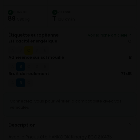
CHARGE
VITESSE
4
5
89
T
580 kg
190 km/h
Étiquette européenne
Voir la fiche officielle ↗
Efficacité énergétique
C
C
A
B
D
E
Adhérence sur sol mouillé
B
B
A
C
D
E
Bruit de roulement
71 dB
B
A
C
Connectez-vous pour vérifier la compatibilité avec vos
véhicules
Description
⌄
Avec le Pneus été HANKOOK Kinergy ECO2 K435