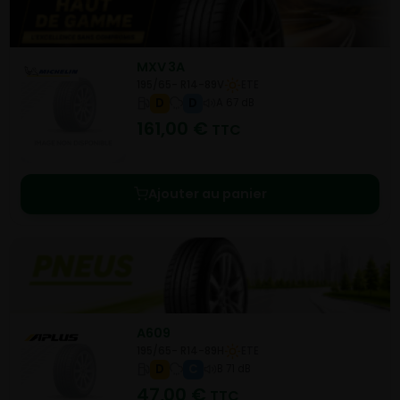
MXV 3A
195/65- R14-89V
ETE
D
D
A 67 dB
161,00
€
TTC
Ajouter au panier
A609
195/65- R14-89H
ETE
D
C
B 71 dB
47,00
€
TTC