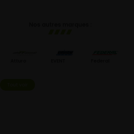
Nos autres marques :
GO
Atturo
EVENT
Federal
Tout voir