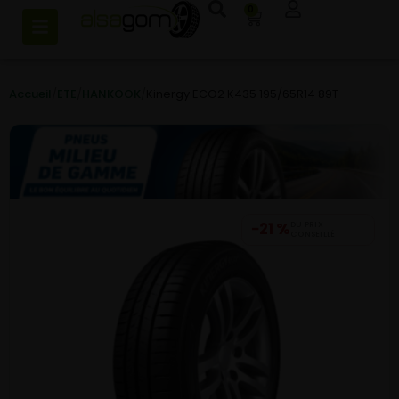
0
Accueil
/
ETE
/
HANKOOK
/
Kinergy ECO2 K435 195/65R14 89T
−21 %
DU PRIX
CONSEILLÉ