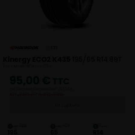
ETE
Kinergy ECO2 K435
195/65 R14 89T
Réf. EAN 8808563433530
95,00
€
TTC
Prix conseillé constructeur : 121,00 €
Actuellement indisponible
En rupture
LARGEUR
HAUTEUR
DIAM.
1
2
3
195
65
R14