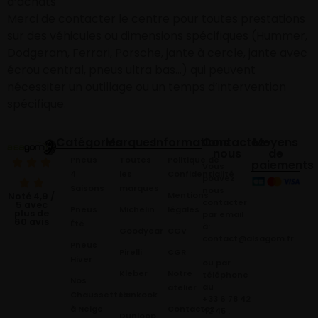
d’achats
Merci de contacter le centre pour toutes prestations
sur des véhicules ou dimensions spécifiques (Hummer,
Dodgeram, Ferrari, Porsche, jante à cercle, jante avec
écrou central, pneus ultra bas…) qui peuvent
nécessiter un outillage ou un temps d’intervention
spécifique.
Catégories
Marques
Informations
Contactez-
Moyens
nous
de
Pneus
Toutes
Politique de
paiements
Vous
4
les
Confidentialité
pouvez
Saisons
marques
nous
Mentions
Noté 4,9 /
contacter
5 avec
Pneus
Michelin
légales
plus de
par email
60 avis
Été
à:
Goodyear
CGV
contact@alsagom.fr
Pneus
Pirelli
CGR
Hiver
ou par
Kleber
Notre
téléphone
Nos
au
atelier
Chaussettes
Hankook
+33 6 78 42
à Neige
Contactez
42 45
.
Dunloop