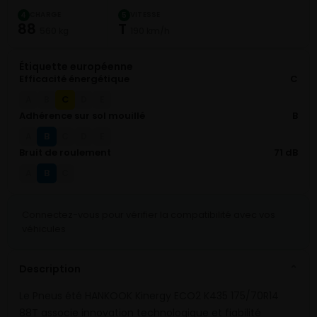
CHARGE
VITESSE
4
5
88
T
560 kg
190 km/h
Étiquette européenne
Efficacité énergétique
C
C
A
B
D
E
Adhérence sur sol mouillé
B
B
A
C
D
E
Bruit de roulement
71 dB
B
A
C
Connectez-vous pour vérifier la compatibilité avec vos
véhicules
Description
⌄
Le Pneus été HANKOOK Kinergy ECO2 K435 175/70R14
88T associe innovation technologique et fiabilité