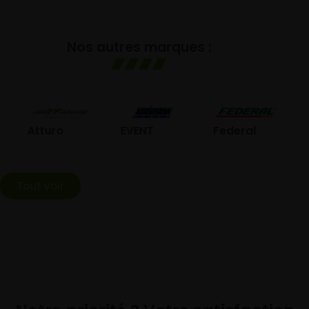
Nos autres marques :
GO
Atturo
EVENT
Federal
Tout voir