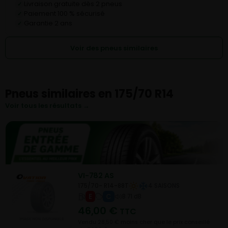
Livraison gratuite dès 2 pneus
✓
Paiement 100 % sécurisé
✓
Garantie 2 ans
✓
Voir des pneus similaires
Pneus similaires en 175/70 R14
Voir tous les résultats →
VI-782 AS
175/70- R14-88T
4 SAISONS
E
C
B 71 dB
46,00
€
TTC
Vendu 28,50 € moins cher que le prix conseillé