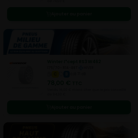
de 74,50 €.
Ajouter au panier
Winter I*cept RS3 W462
175/70- R14-88T
HIVER
C
B
B 71 dB
78,00
€
TTC
Vendu 16,00 € moins cher que le prix conseillé
de 94,00 €.
Ajouter au panier