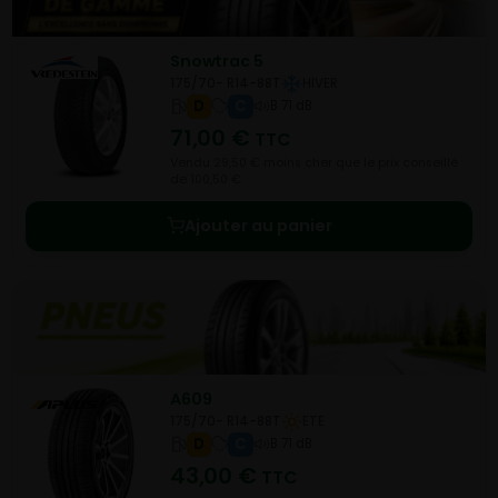
Snowtrac 5
175/70- R14-88T
HIVER
D
C
B 71 dB
71,00
€
TTC
Vendu 29,50 € moins cher que le prix conseillé
de 100,50 €.
Ajouter au panier
A609
175/70- R14-88T
ETE
D
C
B 71 dB
43,00
€
TTC