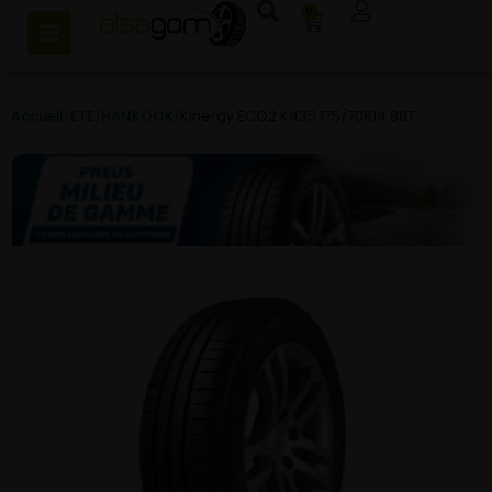
0
Accueil
/
ETE
/
HANKOOK
/
Kinergy ECO2 K435 175/70R14 88T