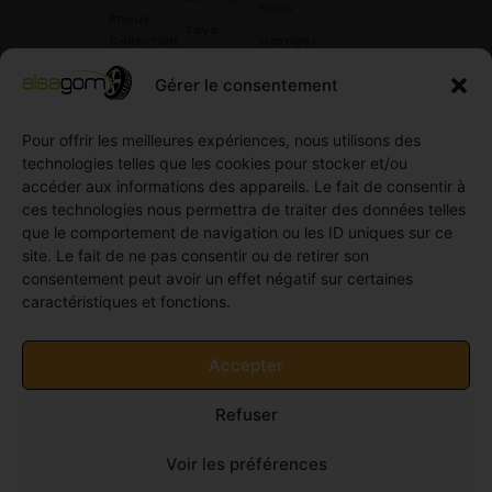
nous
Pneus
Toyo
Collection
Garages
Compétition
Néolin
partenaires
Gérer le consentement
Pneus
Linglong
Demande
Collection
de devis
Pour offrir les meilleures expériences, nous utilisons des
standard
Demande
technologies telles que les cookies pour stocker et/ou
Pneus
de
accéder aux informations des appareils. Le fait de consentir à
Semi
partenariat
ces technologies nous permettra de traiter des données telles
slick
Ouvrir un
que le comportement de navigation ou les ID uniques sur ce
Pneus
compte
site. Le fait de ne pas consentir ou de retirer son
Utilitaire
professionnel
consentement peut avoir un effet négatif sur certaines
4
caractéristiques et fonctions.
Offres
saisons
d’emploi
Pneus
Politique
Accepter
Utilitaire
de
été
cookies
Refuser
Pneus
(UE)
Utilitaire
Voir les préférences
Hiver