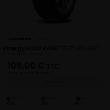
ETE
Kinergy ECO2 K435
175/70 R14 88T
Réf. EAN 8808563432656
105,00
€
TTC
Actuellement indisponible
En rupture
LARGEUR
HAUTEUR
DIAM.
1
2
3
175
70
R14