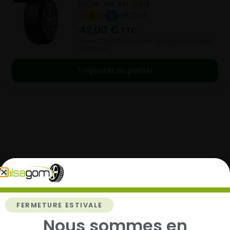
175/65- R14-86T
ETE
C
C
B 70 dB
42,00
€
TTC
Vendu 22,90 € moins cher que le prix conseillé
de 64,90 €.
Ajouter au panier
Comment acheter chez
Alsagom
FERMETURE ESTIVALE
Nous sommes en
1