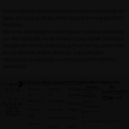
Tarifs valables uniquement pour toute commande en
ligne. Livraison gratuite dans toute la France dès 100€
d’achats
Merci de contacter le centre pour toutes prestations
sur des véhicules ou dimensions spécifiques (Hummer,
Dodgeram, Ferrari, Porsche, jante à cercle, jante avec
écrou central, pneus ultra bas…) qui peuvent
nécessiter un outillage ou un temps d’intervention
spécifique.
Catégories
Marques
Informations
Contactez-
Moyens
nous
de
Pneus
Toutes
Politique de
paiements
Vous
4
les
Confidentialité
pouvez
Saisons
marques
nous
Mentions
Noté 4,9 /
contacter
5 avec
Pneus
Michelin
légales
plus de
par email
60 avis
Été
à:
Goodyear
CGV
contact@alsagom.fr
Pneus
Pirelli
CGR