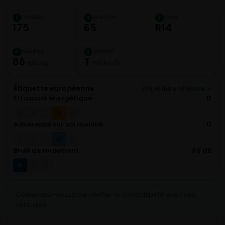
LARGEUR
HAUTEUR
DIAM.
1
2
3
175
65
R14
CHARGE
VITESSE
4
5
86
T
530 kg
190 km/h
Étiquette européenne
Voir la fiche officielle ↗
Efficacité énergétique
D
D
A
B
C
E
Adhérence sur sol mouillé
D
D
A
B
C
E
Bruit de roulement
68 dB
A
B
C
Connectez-vous pour vérifier la compatibilité avec vos
véhicules