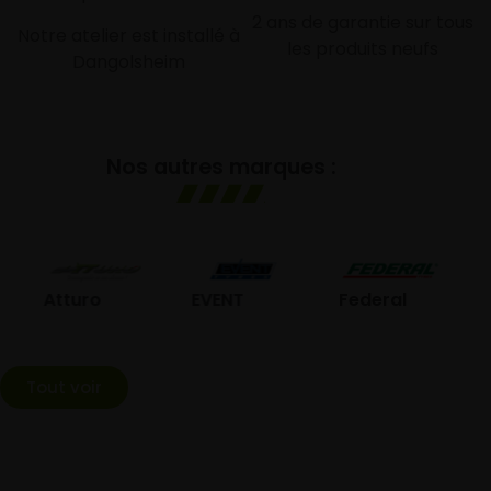
2 ans de garantie sur tous
Notre atelier est installé à
les produits neufs
Dangolsheim
Nos autres marques :
GO
Atturo
EVENT
Federal
Tout voir