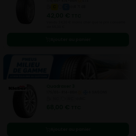
175/65- R14-86H
ETE
C
C
B 71 dB
42,00
€
TTC
Vendu 24,30 € moins cher que le prix conseillé
de 66,30 €.
Ajouter au panier
Quadraxer 3
175/65- R14-86H
4 SAISONS
NC
NC
NC
68,00
€
TTC
Ajouter au panier