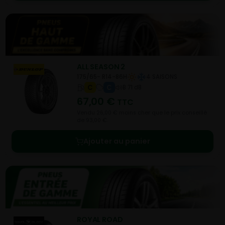
ALL SEASON 2
175/65- R14-86H
4 SAISONS
C
C
B 71 dB
67,00
€
TTC
Vendu 26,00 € moins cher que le prix conseillé
de 93,00 €.
Ajouter au panier
ROYAL ROAD