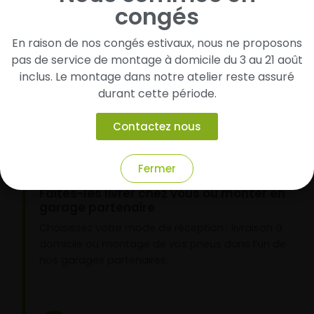
congés
Cherchez et trouvez votre modèle de
En raison de nos congés estivaux, nous ne proposons
pneus
pas de service de montage à domicile du 3 au 21 août
Renseignez les dimensions de vos pneus afin
inclus. Le montage dans notre atelier reste assuré
d’identifier rapidement les modèles compatibles
durant cette période.
avec votre véhicule.
Contactez nous
2
Fermer
Faites-les livrer chez vous ou monter en
garage partenaire
Choisissez votre mode de réception : livraison à
domicile ou montage de vos pneus dans l’un de
nos garages partenaires.