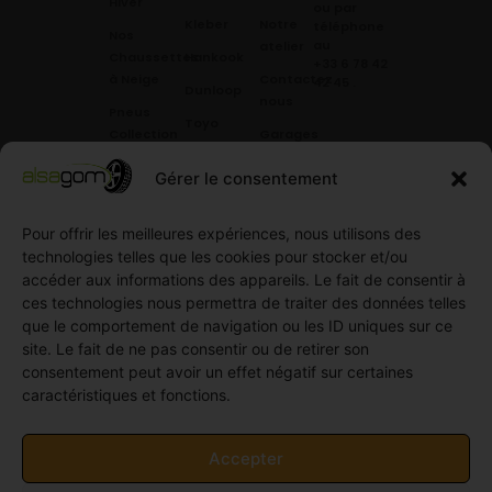
Hiver
ou par
Kleber
Notre
téléphone
Nos
au
atelier
Chaussettes
Hankook
+33 6 78 42
à Neige
Contactez
42 45
.
Dunloop
nous
Pneus
Toyo
Collection
Garages
Compétition
Néolin
partenaires
Gérer le consentement
Pneus
Linglong
Demande
Collection
de devis
standard
Pour offrir les meilleures expériences, nous utilisons des
Demande
technologies telles que les cookies pour stocker et/ou
Pneus
de
accéder aux informations des appareils. Le fait de consentir à
Semi
partenariat
ces technologies nous permettra de traiter des données telles
slick
Ouvrir un
que le comportement de navigation ou les ID uniques sur ce
Pneus
compte
site. Le fait de ne pas consentir ou de retirer son
Utilitaire
professionnel
consentement peut avoir un effet négatif sur certaines
4
caractéristiques et fonctions.
Offres
saisons
d’emploi
Pneus
Politique
Accepter
Utilitaire
de
été