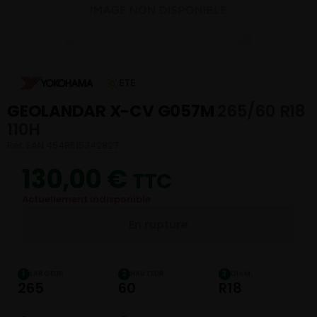
ETE
GEOLANDAR X-CV G057M
265/60 R18
110H
Réf. EAN 4548515342827
130,00
€
TTC
Actuellement indisponible
En rupture
LARGEUR
HAUTEUR
DIAM.
1
2
3
265
60
R18