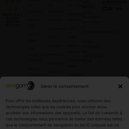
paiements
Vous
4
les
Confidentialité
pouvez
Saisons
marques
nous
Mentions
Noté 4,9 /
contacter
5 avec
Pneus
Michelin
légales
plus de
par email
60 avis
Été
à:
Goodyear
CGV
contact@alsagom.fr
Pneus
Pirelli
CGR
Hiver
ou par
Kleber
Notre
téléphone
Nos
au
atelier
Chaussettes
Hankook
+33 6 78 42
à Neige
Contactez
42 45
.
Dunloop
nous
Pneus
Toyo
Collection
Garages
Compétition
Néolin
partenaires
Gérer le consentement
Pneus
Linglong
Demande
Collection
de devis
Pour offrir les meilleures expériences, nous utilisons des
standard
Demande
technologies telles que les cookies pour stocker et/ou
Pneus
de
accéder aux informations des appareils. Le fait de consentir à
Semi
partenariat
ces technologies nous permettra de traiter des données telles
slick
Ouvrir un
que le comportement de navigation ou les ID uniques sur ce