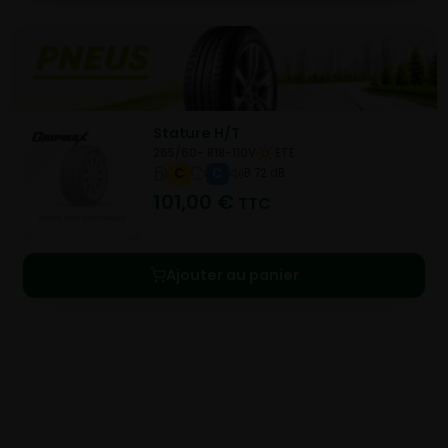
Stature H/T
265/60- R18-110V
ETE
C
C
B 72 dB
101,00
€
TTC
Ajouter au panier