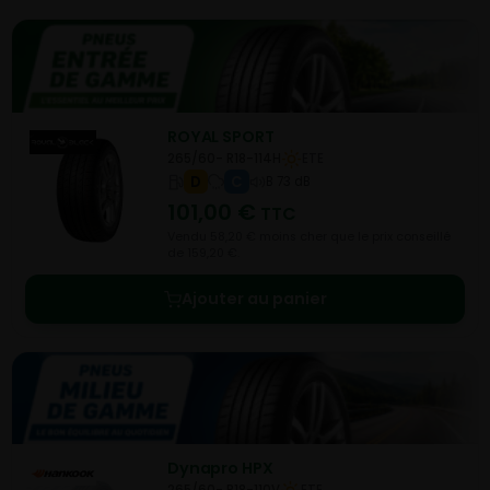
ROYAL SPORT
265/60- R18-114H
ETE
D
C
B 73 dB
101,00
€
TTC
Vendu 58,20 € moins cher que le prix conseillé
de 159,20 €.
Ajouter au panier
Dynapro HPX
265/60- R18-110V
ETE