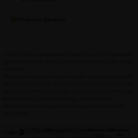
Facebook Alsagom
Tarifs valables uniquement pour toute commande en
ligne. Livraison gratuite dans toute la France dès 100€
d’achats
Merci de contacter le centre pour toutes prestations
sur des véhicules ou dimensions spécifiques (Hummer,
Dodgeram, Ferrari, Porsche, jante à cercle, jante avec
écrou central, pneus ultra bas…) qui peuvent
nécessiter un outillage ou un temps d’intervention
spécifique.
Catégories
Marques
Informations
Contactez-
Moyens
nous
de
Pneus
Toutes
Politique de