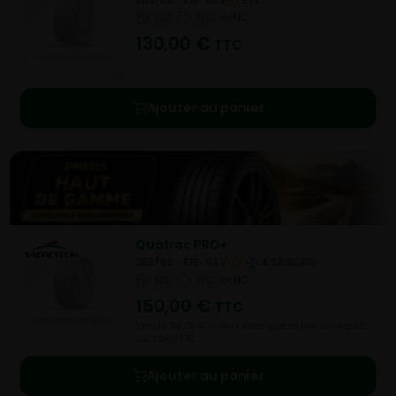
NC
NC
NC
130,00
€
TTC
Ajouter au panier
Quatrac PRO+
265/60- R18-114V
4 SAISONS
NC
NC
NC
150,00
€
TTC
Vendu 58,00 € moins cher que le prix conseillé
de 208,00 €.
Ajouter au panier