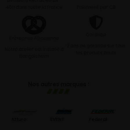
Livraison/Retrait en 24-
48h dans toute la france
Paiement par CB
Garantie
Entreprise Alsacienne
2 ans de garantie sur tous
Notre atelier est installé à
les produits neufs
Dangolsheim
Nos autres marques :
GO
Atturo
EVENT
Federal