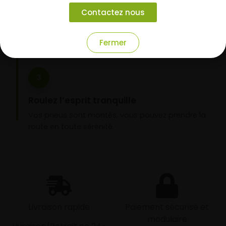
Choisissez votre mode de réception : livraison à
Contactez nous
domicile ou montage de vos pneus dans l’un de
nos garages partenaires.
Fermer
3
Roulez l’esprit tranquille
Vos pneus sont montés, vous pouvez prendre la
route en toute sérénité.
Livraison rapide
Paiement sécurisé et
modulaire