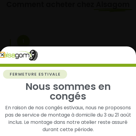
Comment acheter chez
Alsagom
1
Cherchez et trouvez votre modèle de
pneus
Renseignez les dimensions de vos pneus afin
FERMETURE ESTIVALE
d’identifier rapidement les modèles compatibles
Nous sommes en
avec votre véhicule.
congés
En raison de nos congés estivaux, nous ne proposons
2
pas de service de montage à domicile du 3 au 21 août
inclus. Le montage dans notre atelier reste assuré
Faites-les livrer chez vous ou monter en
durant cette période.
garage partenaire