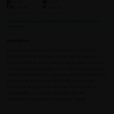
CHARGE
VITESSE
4
5
110
H
1 060 kg
210 km/h
Connectez-vous pour vérifier la compatibilité avec vos
véhicules
Description
⌄
Le Pneus été Yokohama GEOLANDAR X-CV G057M
265/60R18 110H se distingue par ses performances
remarquables et sa polyvalence sur la route. Ce pneu
été Yokohama GEOLANDAR X-CV G057M est idéal pour
exploiter pleinement les capacités de votre véhicule en
été. Doté de dimensions 265/60 R18, ce pneu allie
confort et robustesse sur la durée. Commandez le
GEOLANDAR X-CV G057M 265/60R18 110H dès
maintenant et profitez d’une livraison rapide.