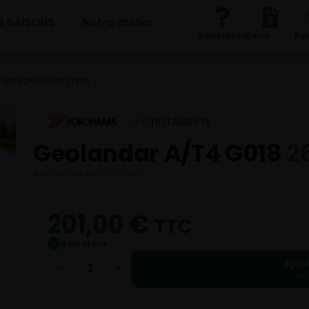
4 SAISONS
Notre atelier
Assistance
Devis
Re
G018 265/65R17 120S
UTILITAIRE ETE
Geolandar A/T4 G018
2
Réf. EAN 4548515310390
201,00
€
TTC
8 en stock
✓
Ajou
−
+
402