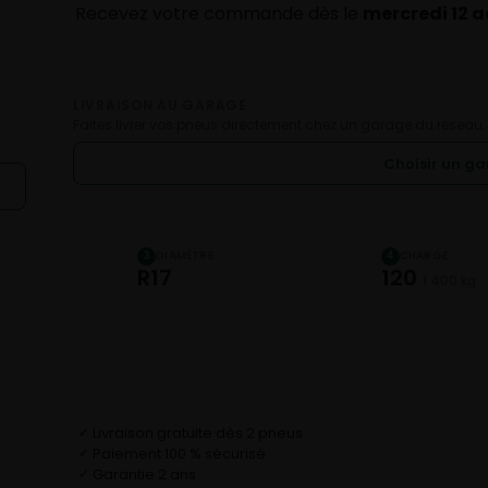
Recevez votre commande dès le
mercredi 12 
LIVRAISON AU GARAGE
Faites livrer vos pneus directement chez un garage du réseau.
Choisir un g
DIAMÈTRE
CHARGE
3
4
R17
120
1 400 kg
Livraison gratuite dès 2 pneus
✓
Paiement 100 % sécurisé
✓
Garantie 2 ans
✓