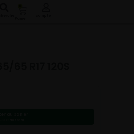
0
cherche
compte
Panier
65/65 R17 120S
ter au panier
,00 € au total