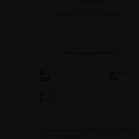
Voir des pneus similaires
LARGEUR
HAUTEUR
1
2
265
65
VITESSE
5
S
180 km/h
Connectez-vous pour vérifier la compatibilité
avec vos véhicules