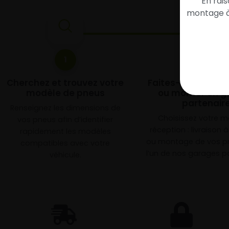
En rai
montage à 
1
2
Cherchez et trouvez votre
Faites-les livrer 
modèle de pneus
ou monter en g
partenair
Renseignez les dimensions de
Choisissez votre 
vos pneus afin d’identifier
réception : livraison 
rapidement les modèles
ou montage de vos p
compatibles avec votre
l’un de nos garages pa
véhicule.