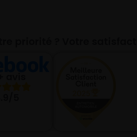
re priorité ? Votre satisfac
+ avis
.9/5