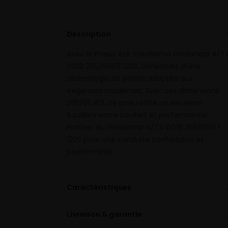
Description
Avec le Pneus été Yokohama Geolandar A/T
G018 265/65R17 120S, bénéficiez d’une
technologie de pointe adaptée aux
exigences modernes. Avec ses dimensions
265/65 R17, ce pneu offre un excellent
équilibre entre confort et performance.
Profitez du Geolandar A/T4 G018 265/65R17
120S pour une conduite confortable et
performante.
Caractéristiques
Livraison & garantie