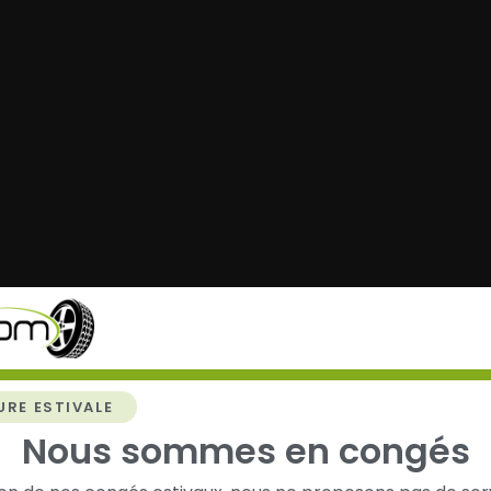
chez
Alsagom
URE ESTIVALE
Nous sommes en congés