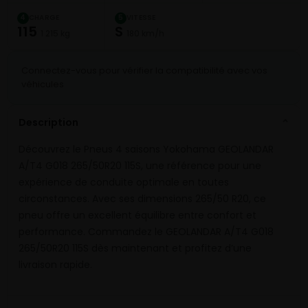
CHARGE
VITESSE
4
5
115
S
1 215 kg
180 km/h
Connectez-vous pour vérifier la compatibilité avec vos
véhicules
Description
⌄
Découvrez le Pneus 4 saisons Yokohama GEOLANDAR
A/T4 G018 265/50R20 115S, une référence pour une
expérience de conduite optimale en toutes
circonstances. Avec ses dimensions 265/50 R20, ce
pneu offre un excellent équilibre entre confort et
performance. Commandez le GEOLANDAR A/T4 G018
265/50R20 115S dès maintenant et profitez d’une
livraison rapide.