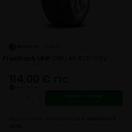
HIVER
Frostrack UHP
265/45 R20 108V
Réf. EAN 5420068697410
114,00
€
TTC
30 en stock
✓
Ajouter au panier
−
+
228,00 € au total
Recevez votre commande dès le
mercredi 12
août