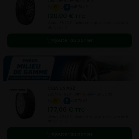
265/45- R20-108Y
ETE
C
A
B 73 dB
120,00
€
TTC
Vendu 68,90 € moins cher que le prix conseillé
de 188,90 €.
Ajouter au panier
CELSIUS AS2
265/45- R20-108Y
4 SAISONS
C
B
B 72 dB
177,00
€
TTC
Vendu 58,90 € moins cher que le prix conseillé
de 235,90 €.
Ajouter au panier