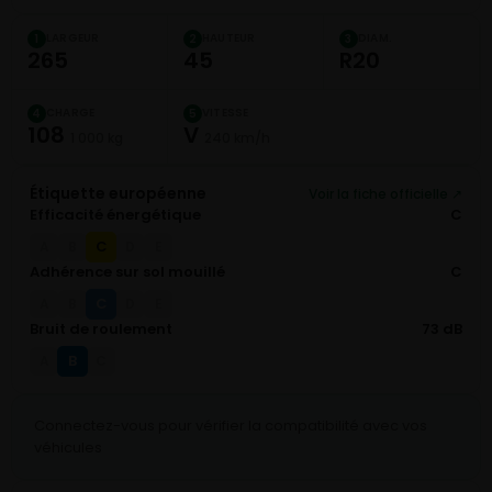
LARGEUR
HAUTEUR
DIAM.
1
2
3
265
45
R20
CHARGE
VITESSE
4
5
108
V
1 000 kg
240 km/h
Étiquette européenne
Voir la fiche officielle ↗
Efficacité énergétique
C
C
A
B
D
E
Adhérence sur sol mouillé
C
C
A
B
D
E
Bruit de roulement
73 dB
B
A
C
Connectez-vous pour vérifier la compatibilité avec vos
véhicules