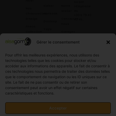
Hiver
ou par
Kleber
Notre
téléphone
Nos
au
atelier
Chaussettes
Hankook
+33 6 78 42
à Neige
Contactez
42 45
.
Dunloop
nous
Pneus
Toyo
Collection
Garages
Compétition
Néolin
partenaires
Gérer le consentement
Pneus
Linglong
Demande
Collection
de devis
standard
Pour offrir les meilleures expériences, nous utilisons des
Demande
technologies telles que les cookies pour stocker et/ou
Pneus
de
accéder aux informations des appareils. Le fait de consentir à
Semi
partenariat
ces technologies nous permettra de traiter des données telles
slick
Ouvrir un
que le comportement de navigation ou les ID uniques sur ce
Pneus
compte
site. Le fait de ne pas consentir ou de retirer son
Utilitaire
professionnel
consentement peut avoir un effet négatif sur certaines
4
caractéristiques et fonctions.
Offres
saisons
d’emploi
Pneus
Politique
Accepter
Utilitaire
de
été