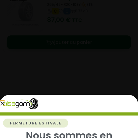
265/45- R20-108Y
ETE
C
C
B 73 dB
87,00
€
TTC
Ajouter au panier
Comment acheter chez
Alsagom
FERMETURE ESTIVALE
Nous sommes en
1