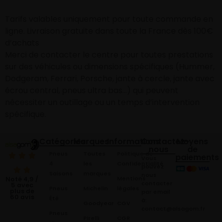
Tarifs valables uniquement pour toute commande en
ligne. Livraison gratuite dans toute la France dès 100€
d’achats
Merci de contacter le centre pour toutes prestations
sur des véhicules ou dimensions spécifiques (Hummer,
Dodgeram, Ferrari, Porsche, jante à cercle, jante avec
écrou central, pneus ultra bas…) qui peuvent
nécessiter un outillage ou un temps d’intervention
spécifique.
Catégories
Marques
Informations
Contactez-
Moyens
nous
de
Pneus
Toutes
Politique de
paiements
Vous
4
les
Confidentialité
pouvez
Saisons
marques
nous
Mentions
Noté 4,9 /
contacter
5 avec
Pneus
Michelin
légales
plus de
par email
60 avis
Été
à:
Goodyear
CGV
contact@alsagom.fr
Pneus
Pirelli
CGR