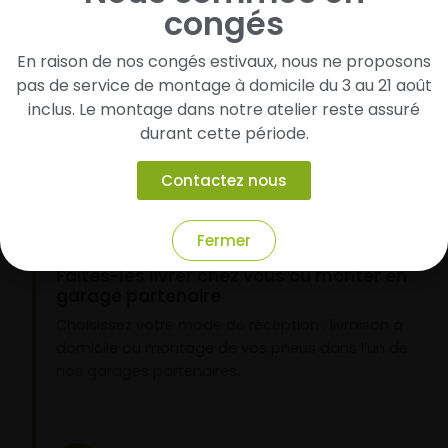
congés
Cherchez et trouvez votre modèle de
En raison de nos congés estivaux, nous ne proposons
pneus
pas de service de montage à domicile du 3 au 21 août
Renseignez les dimensions de vos pneus afin
inclus. Le montage dans notre atelier reste assuré
d’identifier rapidement les modèles compatibles
durant cette période.
avec votre véhicule.
Contactez nous
2
Fermer
Faites-les livrer chez vous ou monter en
garage partenaire
Choisissez votre mode de réception : livraison à
domicile ou montage de vos pneus dans l’un de
nos garages partenaires.