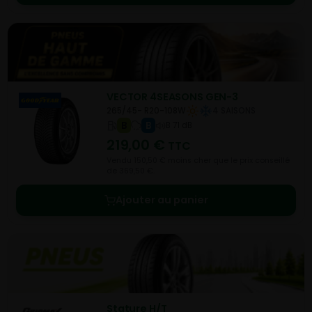
VECTOR 4SEASONS GEN-3
265/45- R20-108W
4 SAISONS
B
B
B 71 dB
219,00
€
TTC
Vendu 150,50 € moins cher que le prix conseillé
de 369,50 €.
Ajouter au panier
Stature H/T