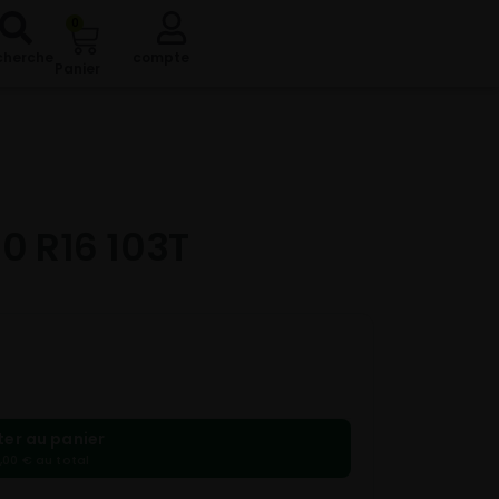
0
cherche
compte
Panier
0 R16 103T
ter au panier
,00 € au total