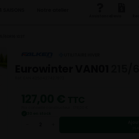
4 SAISONS
Notre atelier
Assistance
Devis
Re
15/60R16 103T
UTILITAIRE HIVER
Eurowinter VAN01
215/6
Réf. EAN 4250427427973
127,00
€
TTC
Prix conseillé constructeur : 178,00 €
30 en stock
✓
Ajou
−
+
254