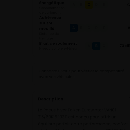
énergétique
C
A
B
D
E
Consommation
de carburant
Adhérence
sur sol
A
B
C
D
E
mouillé
Distance de
freinage
Bruit de roulement
B
73 d
A
C
Niveau sonore extérieur
Connectez-vous pour vérifier la compatibilité
avec vos véhicules
Description
Le Pneus hiver Falken Eurowinter VAN01
215/60R16 103T est conçu pour offrir un
équilibre parfait entre performance, confort