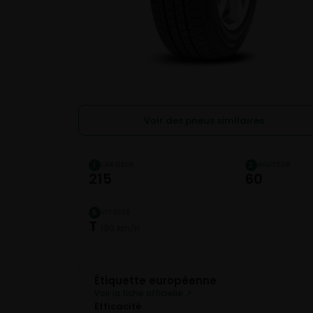
Voir des pneus similaires
LARGEUR
HAUTEUR
1
2
215
60
VITESSE
5
T
190 km/h
Étiquette européenne
Voir la fiche officielle ↗
Efficacité