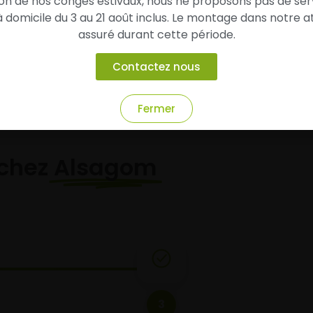
son de nos congés estivaux, nous ne proposons pas de ser
domicile du 3 au 21 août inclus. Le montage dans notre at
Ajouter au panier
Ajouter au panier
assuré durant cette période.
Contactez nous
Fermer
chez
Alsagom
3