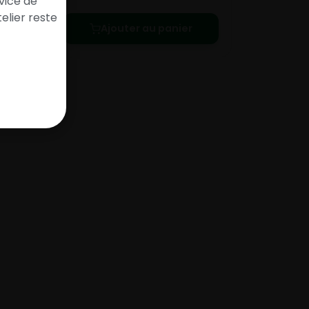
vice de
elier reste
Ajouter au panier