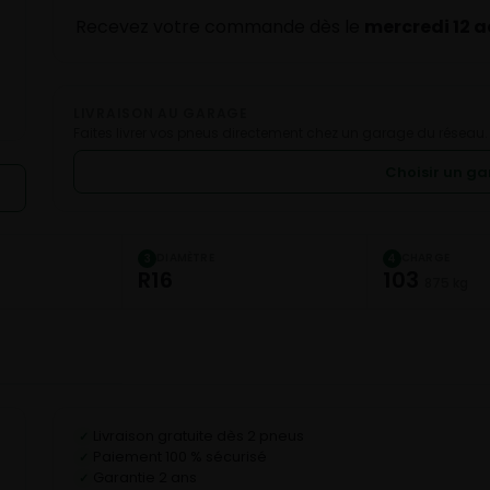
Recevez votre commande dès le
mercredi 12 
LIVRAISON AU GARAGE
Faites livrer vos pneus directement chez un garage du réseau.
Choisir un g
DIAMÈTRE
CHARGE
3
4
R16
103
875 kg
Livraison gratuite dès 2 pneus
✓
Paiement 100 % sécurisé
✓
Garantie 2 ans
✓