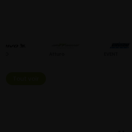
Atturo
EVENT
Fed
Tout voir