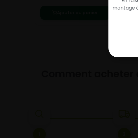
En rai
montage à 
Ajouter au panier
Comment acheter 
1
2