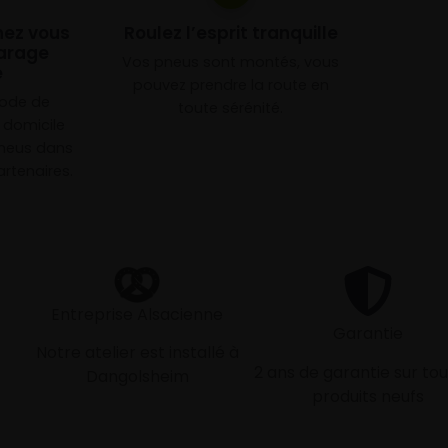
chez vous
Roulez l’esprit tranquille
arage
Vos pneus sont montés, vous
e
pouvez prendre la route en
mode de
toute sérénité.
à domicile
neus dans
rtenaires.
Entreprise Alsacienne
Garantie
Notre atelier est installé à
2 ans de garantie sur tou
Dangolsheim
produits neufs